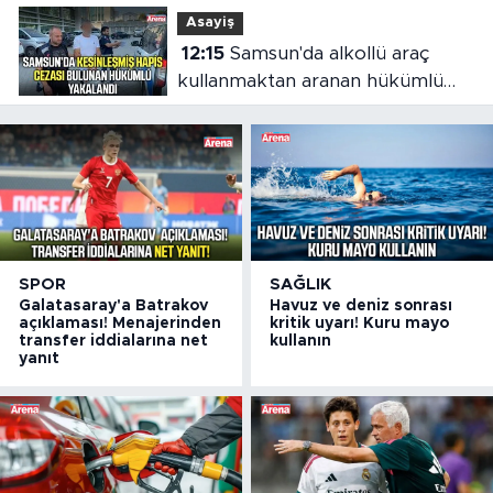
Asayiş
12:15
Samsun'da alkollü araç
kullanmaktan aranan hükümlü
cezaevine gönderildi
SPOR
SAĞLIK
Galatasaray'a Batrakov
Havuz ve deniz sonrası
açıklaması! Menajerinden
kritik uyarı! Kuru mayo
transfer iddialarına net
kullanın
yanıt