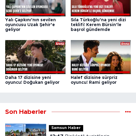
Yalı Çapkını’nın sevilen
Sıla Türkoğlu’na yeni dizi
oyuncusu Uzak Şehir’e
teklifi! Kerem Bürsin’le
geliyor
başrol gündemde
Daha 17 dizisine yeni
Halef dizisine sürpriz
oyuncu! Doğukan geliyor
oyuncu! Rami geliyor
Son Haberler
Samsun Haber