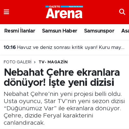
Nöbetçi Eczaneler
Resmi İlanlar
Samsun Haber
Samsunspor
As
Hava Durumu
10:16
Havuz ve deniz sonrası kritik uyarı! Kuru mayo kullanın
Samsun Namaz Vakitleri
10:02
Samsun'da akaryakıta zam alarmı! Tarih belli oldu
FOTO GALERI
TV- MAGAZIN
Trafik Durumu
Nebahat Çehre ekranlara
dönüyor! İşte yeni dizisi
Süper Lig Puan Durumu ve Fikstür
Nebahat Çehre’nin yeni projesi belli oldu.
Tüm Manşetler
Usta oyuncu, Star TV’nin yeni sezon dizisi
“Düğünümüz Var” ile ekranlara dönüyor.
Son Dakika Haberleri
Çehre, dizide Feryal karakterini
canlandıracak.
Haber Arşivi