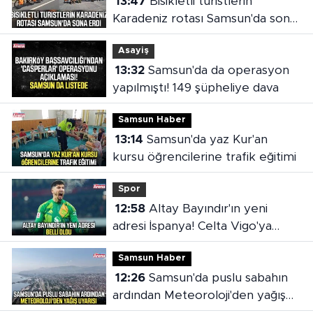
13:47
Bisikletli turistlerin
Karadeniz rotası Samsun'da sona
erdi
Asayiş
13:32
Samsun'da da operasyon
yapılmıştı! 149 şüpheliye dava
Samsun Haber
13:14
Samsun'da yaz Kur'an
kursu öğrencilerine trafik eğitimi
Spor
12:58
Altay Bayındır'ın yeni
adresi İspanya! Celta Vigo'ya
kiralandı
Samsun Haber
12:26
Samsun'da puslu sabahın
ardından Meteoroloji'den yağış
uyarısı