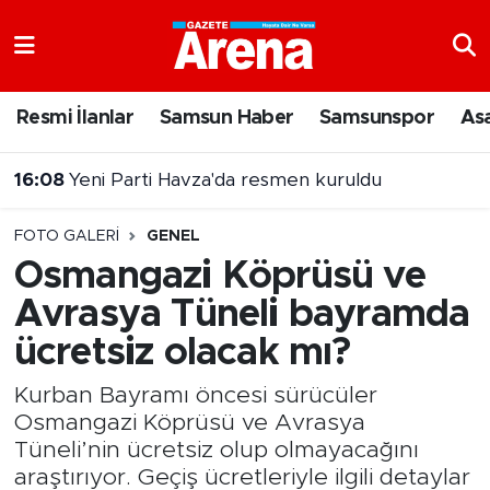
Nöbetçi Eczaneler
Resmi İlanlar
Samsun Haber
Samsunspor
As
Hava Durumu
16:08
Yeni Parti Havza'da resmen kuruldu
Samsun Namaz Vakitleri
FOTO GALERI
GENEL
Trafik Durumu
Osmangazi Köprüsü ve
Avrasya Tüneli bayramda
Süper Lig Puan Durumu ve Fikstür
ücretsiz olacak mı?
Tüm Manşetler
Kurban Bayramı öncesi sürücüler
Son Dakika Haberleri
Osmangazi Köprüsü ve Avrasya
Tüneli’nin ücretsiz olup olmayacağını
Haber Arşivi
araştırıyor. Geçiş ücretleriyle ilgili detaylar