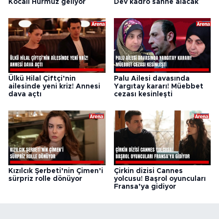
Kocalı Hürmüz geliyor
Dev kadro sahne alacak
Ülkü Hilal Çiftçi’nin
Palu Ailesi davasında
ailesinde yeni kriz! Annesi
Yargıtay kararı! Müebbet
dava açtı
cezası kesinleşti
Kızılcık Şerbeti’nin Çimen’i
Çirkin dizisi Cannes
sürpriz rolle dönüyor
yolcusu! Başrol oyuncuları
Fransa’ya gidiyor