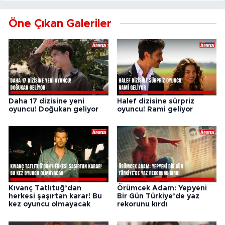
Öne Çıkan Galeriler
Daha 17 dizisine yeni
Halef dizisine sürpriz
oyuncu! Doğukan geliyor
oyuncu! Rami geliyor
Kıvanç Tatlıtuğ’dan
Örümcek Adam: Yepyeni
herkesi şaşırtan karar! Bu
Bir Gün Türkiye’de yaz
kez oyuncu olmayacak
rekorunu kırdı