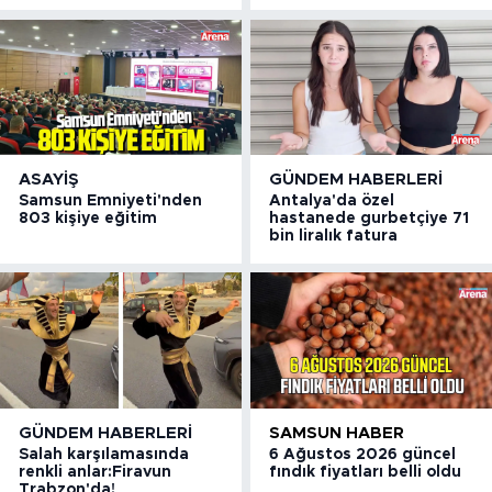
ASAYIŞ
GÜNDEM HABERLERI
Samsun Emniyeti'nden
Antalya'da özel
803 kişiye eğitim
hastanede gurbetçiye 71
bin liralık fatura
GÜNDEM HABERLERI
SAMSUN HABER
Salah karşılamasında
6 Ağustos 2026 güncel
renkli anlar:Firavun
fındık fiyatları belli oldu
Trabzon'da!