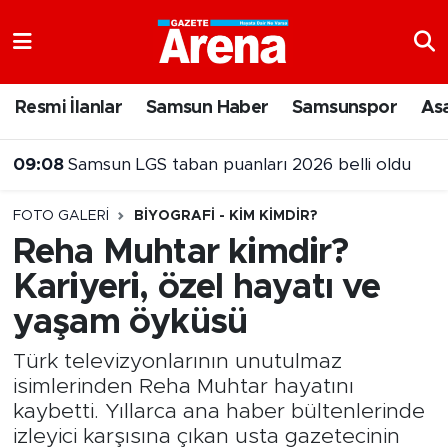
Nöbetçi Eczaneler
Resmi İlanlar
Samsun Haber
Samsunspor
As
Hava Durumu
08:59
Samsun Emniyeti'nden 803 kişiye eğitim
Samsun Namaz Vakitleri
FOTO GALERI
BIYOGRAFI - KIM KIMDIR?
Trafik Durumu
Reha Muhtar kimdir?
Kariyeri, özel hayatı ve
Süper Lig Puan Durumu ve Fikstür
yaşam öyküsü
Tüm Manşetler
Türk televizyonlarının unutulmaz
Son Dakika Haberleri
isimlerinden Reha Muhtar hayatını
kaybetti. Yıllarca ana haber bültenlerinde
Haber Arşivi
izleyici karşısına çıkan usta gazetecinin