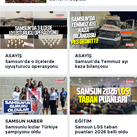
ASAYIŞ
ASAYIŞ
Samsun'da o ilçelerde
Samsun'da Temmuz ayı
uyuşturucu operasyonu
kaza bilançosu
SAMSUN HABER
EĞITIM
Samsunlu kızlar Türkiye
Samsun LGS taban
şampiyonu oldu
puanları 2026 belli oldu