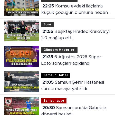
22:25
Komşu evdeki ilaçlama
küçük çocuğun ölümüne neden
oldu
Spor
21:55
Beşiktaş Hradec Kralove’yi
1-0 mağlup etti
Gündem Haberleri
21:35
6 Ağustos 2026 Süper
Loto sonuçları açıklandı
Samsun Haber
21:05
Samsun Şehir Hastanesi
süreci masaya yatırıldı
Samsunspor
20:30
Samsunspor'da Gabriele
dönemi başladı