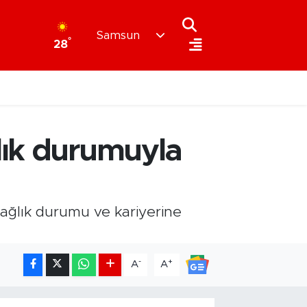
Samsun
°
28
lık durumuyla
ağlık durumu ve kariyerine
-
+
A
A