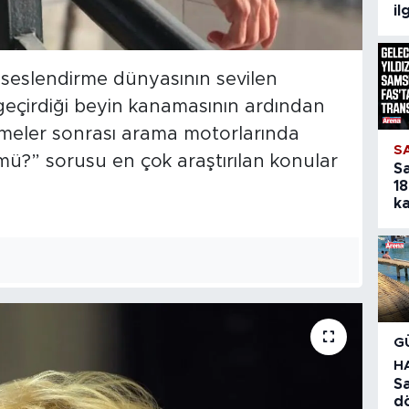
il
 seslendirme dünyasının sevilen
 geçirdiği beyin kanamasının ardından
meler sonrası arama motorlarında
S
mü?” sorusu en çok araştırılan konular
S
18
ka
G
H
Sa
d