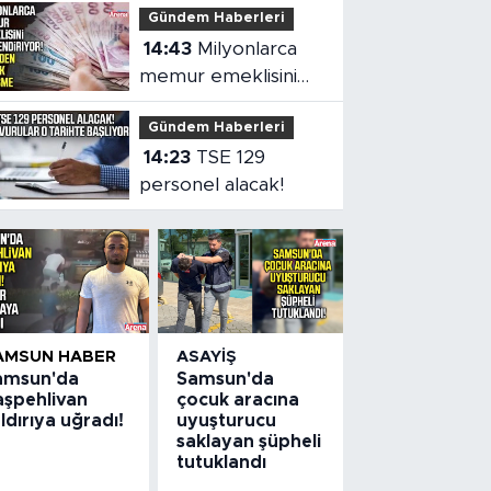
Gündem Haberleri
teklif
14:43
Milyonlarca
memur emeklisini
ilgilendiriyor!
Gündem Haberleri
14:23
TSE 129
personel alacak!
AMSUN HABER
ASAYIŞ
amsun'da
Samsun'da
aşpehlivan
çocuk aracına
ldırıya uğradı!
uyuşturucu
saklayan şüpheli
tutuklandı