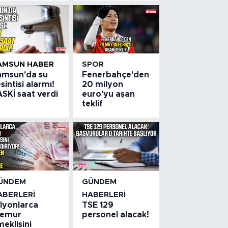
AMSUN HABER
SPOR
amsun'da su
Fenerbahçe'den
sintisi alarmı!
20 milyon
SKİ saat verdi
euro'yu aşan
teklif
ÜNDEM
GÜNDEM
ABERLERI
HABERLERI
ilyonlarca
TSE 129
emur
personel alacak!
eklisini