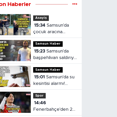
on Haberler
Asayiş
15:34
Samsun'da
çocuk aracına
uyuşturucu saklayan
Samsun Haber
şüpheli tutuklandı
15:23
Samsun'da
başpehlivan saldırıya
uğradı!
Samsun Haber
15:01
Samsun'da su
kesintisi alarmı!
SASKİ saat verdi
Spor
14:46
Fenerbahçe'den 20
milyon euro'yu aşan