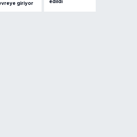
edildi
evreye giriyor