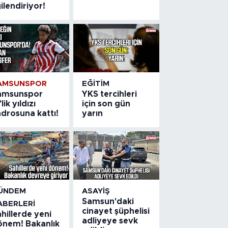
gilendiriyor!
AMSUNSPOR
EĞITIM
amsunspor
YKS tercihleri
'lik yıldızı
için son gün
drosuna kattı!
yarın
ÜNDEM
ASAYIŞ
Samsun'daki
ABERLERI
cinayet şüphelisi
hillerde yeni
adliyeye sevk
önem! Bakanlık