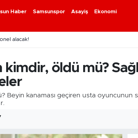
sun Haber
Samsunspor
Asayiş
Ekonomi
'lik yıldızı kadrosuna kattı!
n kimdir, öldü mü? Sağ
eler
mü? Beyin kanaması geçiren usta oyuncunun s
r.
7