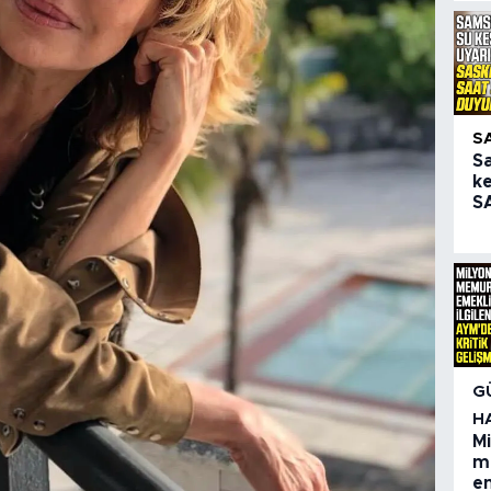
S
S
ke
SA
G
H
M
m
em