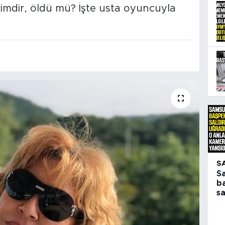
 kimdir, öldü mü? İşte usta oyuncuyla
S
S
b
sa