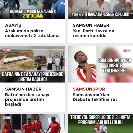
ASAYIŞ
SAMSUN HABER
Atakum'da polise
Yeni Parti Havza'da
mukavemet: 2 tutuklama
resmen kuruldu
SAMSUN HABER
SAMSUNSPOR
Bafra'nın dev sanayi
Samsunspor'dan
projesinde üretim
Diabate teklifine ret
başladı