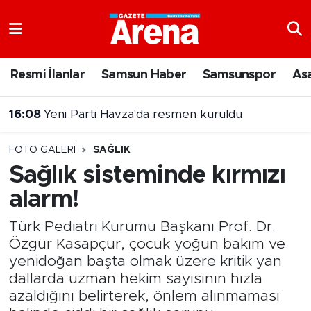
Nöbetçi Eczaneler
Resmi İlanlar
Samsun Haber
Samsunspor
As
Hava Durumu
16:08
Yeni Parti Havza'da resmen kuruldu
Samsun Namaz Vakitleri
FOTO GALERI
SAĞLIK
Trafik Durumu
Sağlık sisteminde kırmızı
alarm!
Süper Lig Puan Durumu ve Fikstür
Türk Pediatri Kurumu Başkanı Prof. Dr.
Tüm Manşetler
Özgür Kasapçur, çocuk yoğun bakım ve
yenidoğan başta olmak üzere kritik yan
Son Dakika Haberleri
dallarda uzman hekim sayısının hızla
azaldığını belirterek, önlem alınmaması
Haber Arşivi