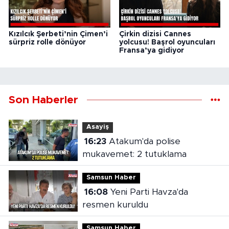
Kızılcık Şerbeti’nin Çimen’i
Çirkin dizisi Cannes
sürpriz rolle dönüyor
yolcusu! Başrol oyuncuları
Fransa’ya gidiyor
Son Haberler
Asayiş
16:23
Atakum'da polise
mukavemet: 2 tutuklama
Samsun Haber
16:08
Yeni Parti Havza'da
resmen kuruldu
Samsun Haber