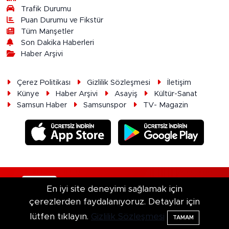
Trafik Durumu
Puan Durumu ve Fikstür
Tüm Manşetler
Son Dakika Haberleri
Haber Arşivi
Çerez Politikası
Gizlilik Sözleşmesi
İletişim
Künye
Haber Arşivi
Asayiş
Kültür-Sanat
Samsun Haber
Samsunspor
TV- Magazin
RSS
Copyright © 2026. Her hakkı saklıdır.
En iyi site deneyimi sağlamak için
çerezlerden faydalanıyoruz. Detaylar için
Haber Yazılımı:
TE Bilişim
lütfen tıklayın.
Gizlilik Sözleşmesi
TAMAM