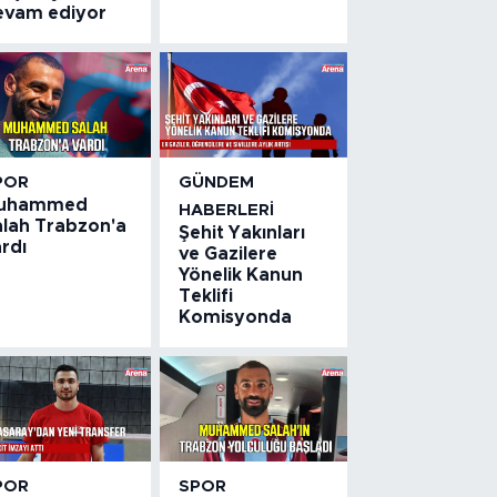
evam ediyor
POR
GÜNDEM
uhammed
HABERLERI
alah Trabzon'a
Şehit Yakınları
rdı
ve Gazilere
Yönelik Kanun
Teklifi
Komisyonda
POR
SPOR