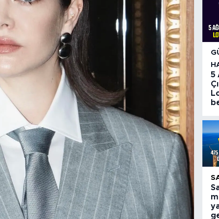
G
H
5
Çı
Lo
be
S
S
mi
ya
g