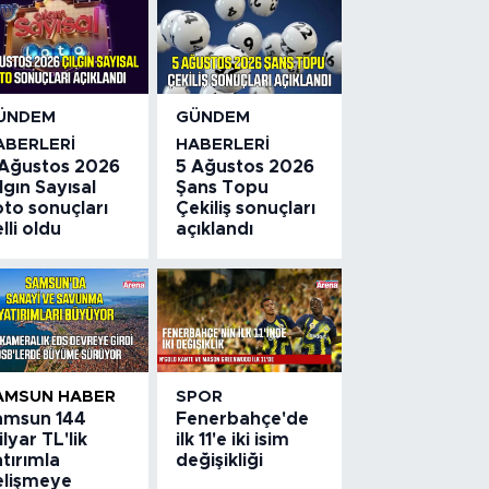
ÜNDEM
GÜNDEM
ABERLERI
HABERLERI
 Ağustos 2026
5 Ağustos 2026
lgın Sayısal
Şans Topu
to sonuçları
Çekiliş sonuçları
lli oldu
açıklandı
AMSUN HABER
SPOR
amsun 144
Fenerbahçe'de
lyar TL'lik
ilk 11'e iki isim
tırımla
değişikliği
elişmeye