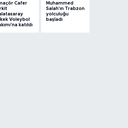
maçör Cafer
Muhammed
rkit
Salah'ın Trabzon
alatasaray
yolculuğu
rkek Voleybol
başladı
kımı'na katıldı