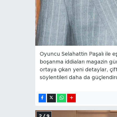
Oyuncu Selahattin Paşalı ile eş
boşanma iddiaları magazin gü
ortaya çıkan yeni detaylar, çif
söylentileri daha da güçlendird
2 / 9