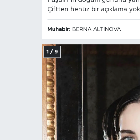
Paşalı’nın doğum gününü yalnı
Çiftten henüz bir açıklama yok
Muhabir:
BERNA ALTINOVA
1 / 9