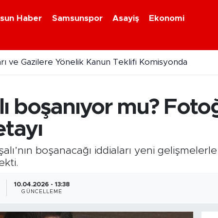
sun Haber
Samsunspor
Asayiş
Ekonomi
arı ve Gazilere Yönelik Kanun Teklifi Komisyonda
lı boşanıyor mu? Fotoğ
tayı
aşalı’nın boşanacağı iddiaları yeni gelişmeler
kti.
10.04.2026 - 13:38
GÜNCELLEME