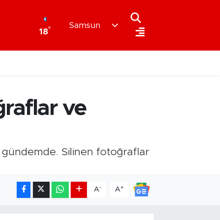
Samsun
°
18
raflar ve
le gündemde. Silinen fotoğraflar
-
+
A
A