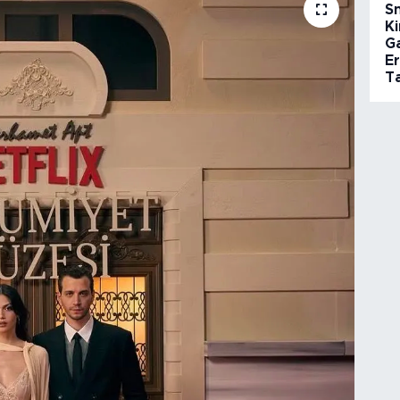
S
Ki
G
E
Ta