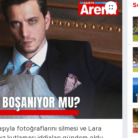
S
şıyla fotoğraflarını silmesi ve Lara