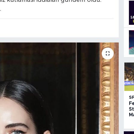
z kutlaması iddiaları gündem oldu.
.
S
F
St
Ma