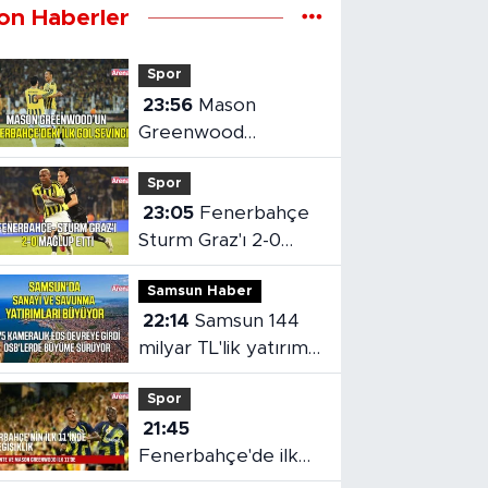
on Haberler
Spor
23:56
Mason
Greenwood
Fenerbahçe'deki ilk
Spor
golünü attı
23:05
Fenerbahçe
Sturm Graz'ı 2-0
Mağlup Etti
Samsun Haber
22:14
Samsun 144
milyar TL'lik yatırımla
gelişmeye devam
Spor
ediyor
21:45
Fenerbahçe'de ilk
11'e iki isim değişikliği