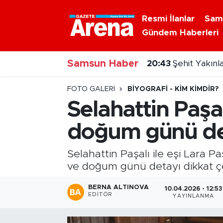
Resmi İlanlar
Sam
Gündem Haberleri
Nöbetçi Eczaneler
Samsun Haber
Hava Durumu
20:43
Şehit Yakınl
Samsun Namaz Vakitleri
FOTO GALERI
BIYOGRAFI - KIM KIMDIR?
Selahattin Paşa
Trafik Durumu
doğum günü de
Süper Lig Puan Durumu ve Fikstür
Selahattin Paşalı ile eşi Lara P
Tüm Manşetler
ve doğum günü detayı dikkat çe
BERNA ALTINOVA
10.04.2026 - 12:53
Son Dakika Haberleri
EDITÖR
YAYINLANMA
Haber Arşivi