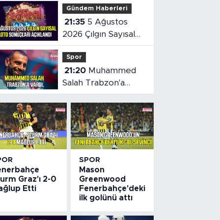
Gündem Haberleri
21:35
5 Ağustos
2026 Çılgın Sayısal
Loto sonuçları belli
Spor
oldu
21:20
Muhammed
Salah Trabzon'a
vardı
POR
SPOR
enerbahçe
Mason
urm Graz'ı 2-0
Greenwood
ğlup Etti
Fenerbahçe'deki
ilk golünü attı