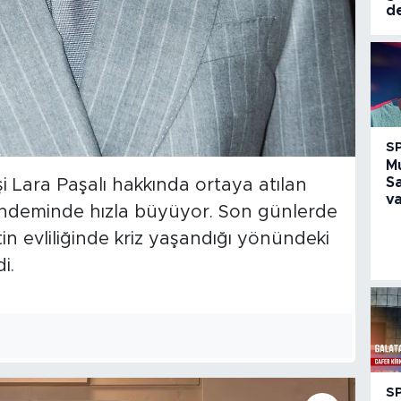
d
S
M
S
i Lara Paşalı hakkında ortaya atılan
va
ndeminde hızla büyüyor. Son günlerde
tin evliliğinde kriz yaşandığı yönündeki
i.
S