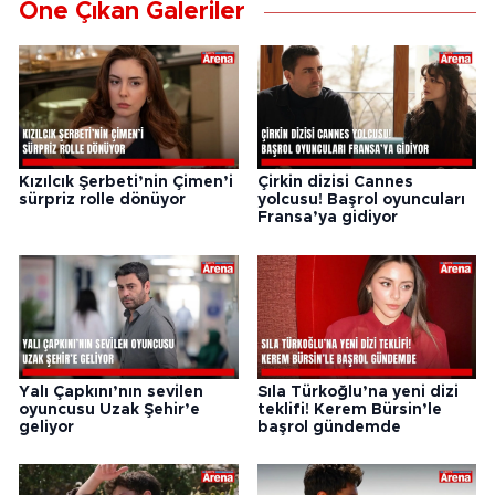
Öne Çıkan Galeriler
Kızılcık Şerbeti’nin Çimen’i
Çirkin dizisi Cannes
sürpriz rolle dönüyor
yolcusu! Başrol oyuncuları
Fransa’ya gidiyor
Yalı Çapkını’nın sevilen
Sıla Türkoğlu’na yeni dizi
oyuncusu Uzak Şehir’e
teklifi! Kerem Bürsin’le
geliyor
başrol gündemde