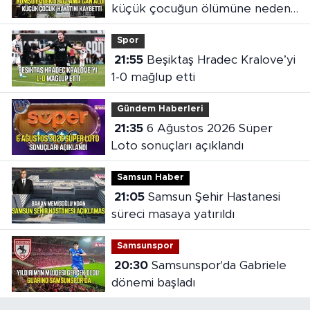
küçük çocuğun ölümüne neden
oldu
Spor
21:55
Beşiktaş Hradec Kralove’yi
1-0 mağlup etti
Gündem Haberleri
21:35
6 Ağustos 2026 Süper
Loto sonuçları açıklandı
Samsun Haber
21:05
Samsun Şehir Hastanesi
süreci masaya yatırıldı
Samsunspor
20:30
Samsunspor'da Gabriele
dönemi başladı