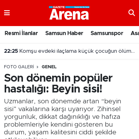
Nöbetçi Eczaneler
Resmi İlanlar
Samsun Haber
Samsunspor
As
Hava Durumu
22:25
Komşu evdeki ilaçlama küçük çocuğun ölümüne neden oldu
Samsun Namaz Vakitleri
FOTO GALERI
GENEL
Trafik Durumu
Son dönemin popüler
hastalığı: Beyin sisi!
Süper Lig Puan Durumu ve Fikstür
Uzmanlar, son dönemde artan “beyin
Tüm Manşetler
sisi” vakalarına karşı uyarıyor. Zihinsel
yorgunluk, dikkat dağınıklığı ve hafıza
Son Dakika Haberleri
problemleriyle kendini gösteren bu
durum, yaşam kalitesini ciddi şekilde
Haber Arşivi