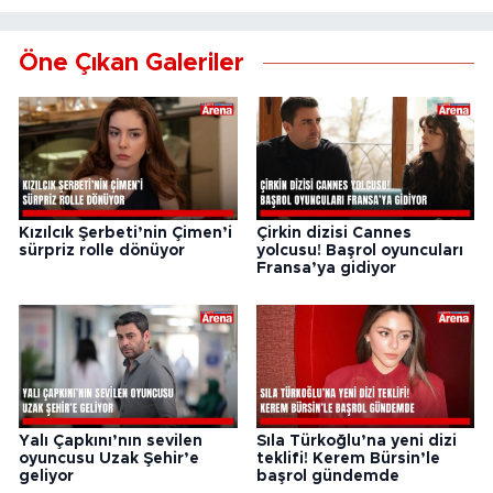
Öne Çıkan Galeriler
Kızılcık Şerbeti’nin Çimen’i
Çirkin dizisi Cannes
sürpriz rolle dönüyor
yolcusu! Başrol oyuncuları
Fransa’ya gidiyor
Yalı Çapkını’nın sevilen
Sıla Türkoğlu’na yeni dizi
oyuncusu Uzak Şehir’e
teklifi! Kerem Bürsin’le
geliyor
başrol gündemde