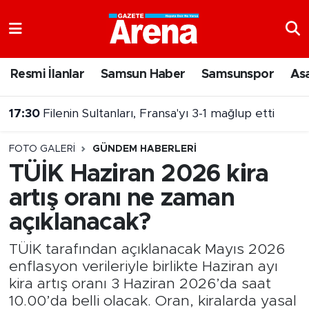
Nöbetçi Eczaneler
Resmi İlanlar
Samsun Haber
Samsunspor
As
Hava Durumu
17:30
Filenin Sultanları, Fransa'yı 3-1 mağlup etti
Samsun Namaz Vakitleri
FOTO GALERI
GÜNDEM HABERLERI
Trafik Durumu
TÜİK Haziran 2026 kira
artış oranı ne zaman
Süper Lig Puan Durumu ve Fikstür
açıklanacak?
Tüm Manşetler
TÜİK tarafından açıklanacak Mayıs 2026
Son Dakika Haberleri
enflasyon verileriyle birlikte Haziran ayı
kira artış oranı 3 Haziran 2026’da saat
Haber Arşivi
10.00’da belli olacak. Oran, kiralarda yasal