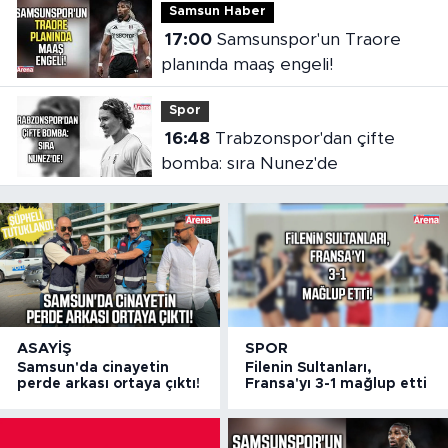
Samsun Haber
17:00
Samsunspor'un Traore
planında maaş engeli!
Spor
16:48
Trabzonspor'dan çifte
bomba: sıra Nunez'de
ASAYIŞ
SPOR
Samsun'da cinayetin
Filenin Sultanları,
perde arkası ortaya çıktı!
Fransa'yı 3-1 mağlup etti