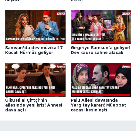
hayatı
neler?
Samsun’da dev müzikal! 7
Gırgıriye Samsun’a geliyor!
Kocalı Hürmüz geliyor
Dev kadro sahne alacak
Ülkü Hilal Çiftçi’nin
Palu Ailesi davasında
ailesinde yeni kriz! Annesi
Yargıtay kararı! Müebbet
dava açtı
cezası kesinleşti