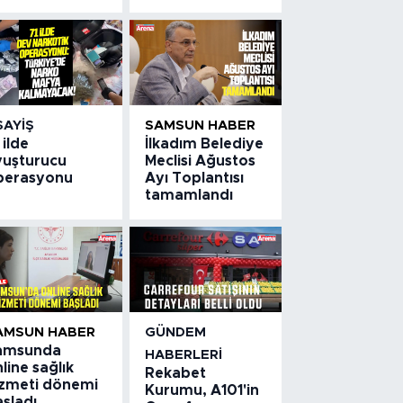
SAYIŞ
SAMSUN HABER
 ilde
İlkadım Belediye
yuşturucu
Meclisi Ağustos
perasyonu
Ayı Toplantısı
tamamlandı
AMSUN HABER
GÜNDEM
amsunda
HABERLERI
line sağlık
Rekabet
izmeti dönemi
Kurumu, A101'in
şladı