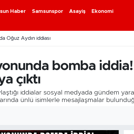
sun Haber
Samsunspor
Asayiş
Ekonomi
a Oğuz Aydın iddiası
turucu operasyonu
yonunda bomba iddia! 
a çıktı
ylaştığı iddialar sosyal medyada gündem yar
nlarında ünlü isimlerle mesajlaşmalar bulundu