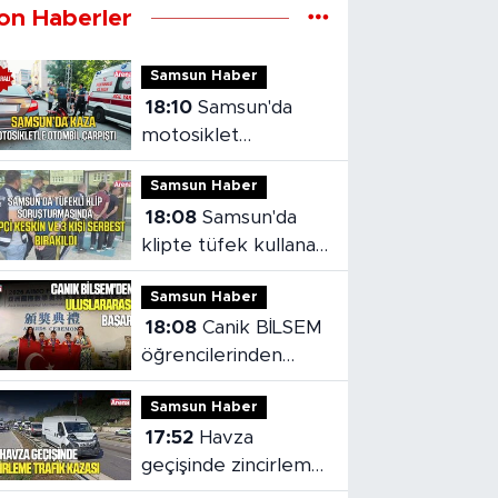
on Haberler
Samsun Haber
18:10
Samsun'da
motosiklet
kazasında 1 kişi
Samsun Haber
yaralandı
18:08
Samsun'da
klipte tüfek kullanan
rapçi ve 3 kişi
Samsun Haber
serbest bırakıldı
18:08
Canik BİLSEM
öğrencilerinden
Vietnam'da madalya
Samsun Haber
başarısı
17:52
Havza
geçişinde zincirleme
trafik kazası: 2 kişi