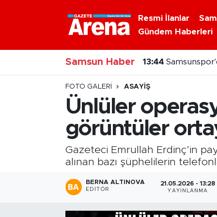
Resmi İlanlar
Sam
Gündem Haberleri
Nöbetçi Eczaneler
13:44
Samsunspor'd
Samsun Haber
Hava Durumu
13:42
71 ilde uyuş
Samsun Namaz Vakitleri
FOTO GALERI
ASAYIŞ
Ünlüler operas
Trafik Durumu
görüntüler ortay
Süper Lig Puan Durumu ve Fikstür
Gazeteci Emrullah Erdinç’in pa
Tüm Manşetler
alınan bazı şüphelilerin telefo
BERNA ALTINOVA
21.05.2026 - 13:28
Son Dakika Haberleri
EDITÖR
YAYINLANMA
Haber Arşivi