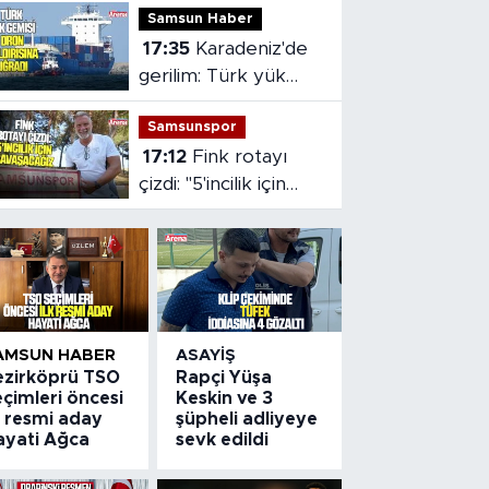
Samsun Haber
yaralandı
17:35
Karadeniz'de
gerilim: Türk yük
gemisi dron
Samsunspor
saldırısına uğradı
17:12
Fink rotayı
çizdi: "5'incilik için
savaşacağız
AMSUN HABER
ASAYIŞ
ezirköprü TSO
Rapçi Yüşa
çimleri öncesi
Keskin ve 3
k resmi aday
şüpheli adliyeye
ayati Ağca
sevk edildi