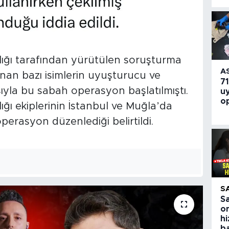
ığı tarafından yürütülen soruşturma
A
n bazı isimlerin uyuşturucu ve
71
sıyla bu sabah operasyon başlatılmıştı.
u
o
ğı ekiplerinin İstanbul ve Muğla’da
erasyon düzenlediği belirtildi.
S
S
on
h
ba