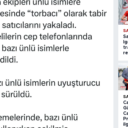
S
S
Ig
tr
r
S
Ca
G
C
P
il