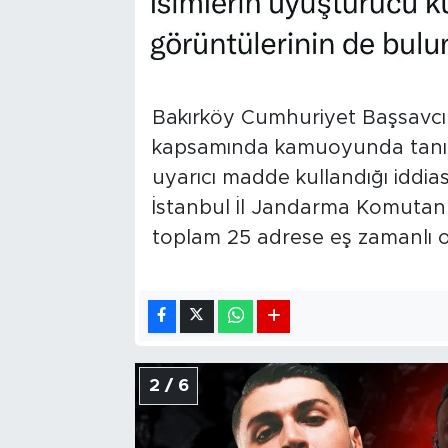
Bakırköy Cumhuriyet Başsavcıl
kapsamında kamuoyunda tanına
uyarıcı madde kullandığı iddia
İstanbul İl Jandarma Komutanlı
toplam 25 adrese eş zamanlı op
2 / 6