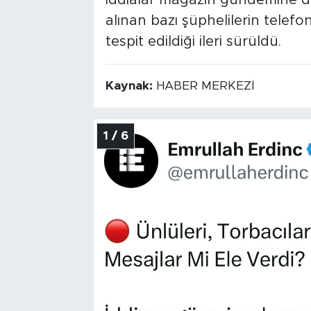
iddialar magazin gündemine 
alınan bazı şüphelilerin telefo
tespit edildiği ileri sürüldü.
Kaynak:
HABER MERKEZİ
1 / 6