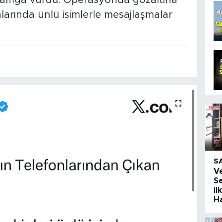
damga vurdu. Operasyonda gözaltına
nlarında ünlü isimlerle mesajlaşmalar
S
V
Se
il
H