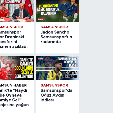
AMSUNSPOR
SAMSUNSPOR
amsunspor
Jadon Sancho
or Drapinski
Samsunspor'un
ansferini
radarında
esmen açıkladı
AMSUN HABER
SAMSUNSPOR
nik'te "Haydi
Samsunspor'da
üle Oynaya
Oğuz Aydın
amiye Gel"
iddiası
rojesine yoğun
gi