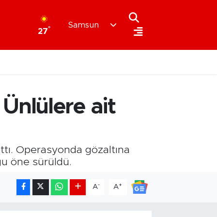
Samsun
°
27
Ünlülere ait
attı. Operasyonda gözaltına
ğu öne sürüldü.
-
+
A
A