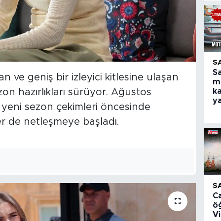
S
S
 ve geniş bir izleyici kitlesine ulaşan
m
zon hazırlıkları sürüyor. Ağustos
ka
y
yeni sezon çekimleri öncesinde
er de netleşmeye başladı.
S
C
ö
V