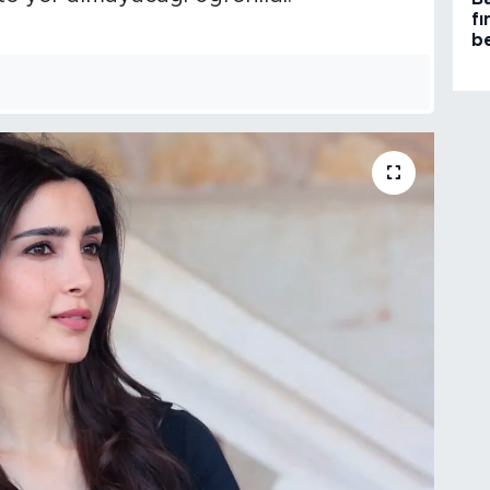
fı
be