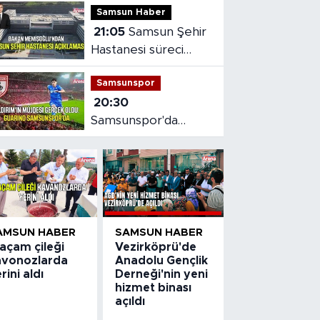
Samsun Haber
21:05
Samsun Şehir
Hastanesi süreci
masaya yatırıldı
Samsunspor
20:30
Samsunspor'da
Gabriele dönemi
başladı
AMSUN HABER
SAMSUN HABER
açam çileği
Vezirköprü'de
avonozlarda
Anadolu Gençlik
rini aldı
Derneği'nin yeni
hizmet binası
açıldı