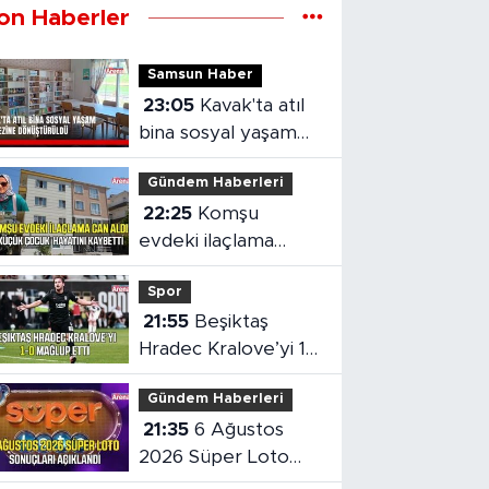
on Haberler
Samsun Haber
23:05
Kavak'ta atıl
bina sosyal yaşam
merkezine
Gündem Haberleri
dönüştürüldü
22:25
Komşu
evdeki ilaçlama
küçük çocuğun
Spor
ölümüne neden oldu
21:55
Beşiktaş
Hradec Kralove’yi 1-
0 mağlup etti
Gündem Haberleri
21:35
6 Ağustos
2026 Süper Loto
sonuçları açıklandı