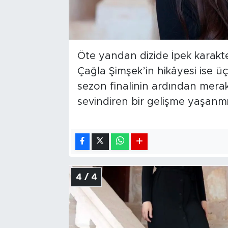
Öte yandan dizide İpek karakt
Çağla Şimşek’in hikâyesi ise
sezon finalinin ardından merak e
sevindiren bir gelişme yaşanmı
4 / 4