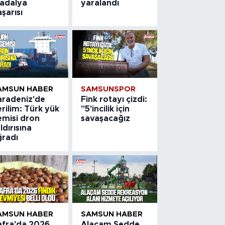
adalya
yaralandı
şarısı
AMSUN HABER
SAMSUNSPOR
aradeniz'de
Fink rotayı çizdi:
rilim: Türk yük
"5'incilik için
emisi dron
savaşacağız
ldırısına
ğradı
AMSUN HABER
SAMSUN HABER
afra'da 2026
Alaçam Sedde