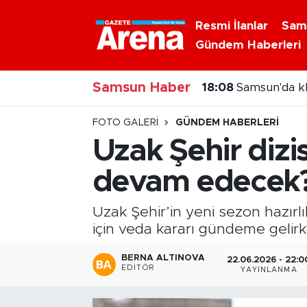
Resmi İlanlar
Sam
Gündem Haberleri
Nöbetçi Eczaneler
Samsun Haber
Hava Durumu
18:08
Canik BİLSEM
Samsun Namaz Vakitleri
FOTO GALERI
GÜNDEM HABERLERI
Uzak Şehir dizis
Trafik Durumu
devam edecek
Süper Lig Puan Durumu ve Fikstür
Uzak Şehir’in yeni sezon hazırlı
Tüm Manşetler
için veda kararı gündeme gelirk
BERNA ALTINOVA
22.06.2026 - 22:0
Son Dakika Haberleri
EDITÖR
YAYINLANMA
Haber Arşivi