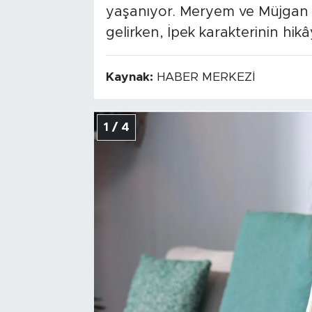
yaşanıyor. Meryem ve Müjgan k
gelirken, İpek karakterinin hi
Kaynak:
HABER MERKEZİ
1 / 4