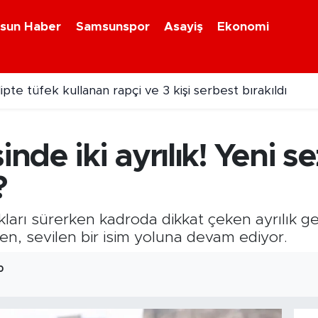
sun Haber
Samsunspor
Asayiş
Ekonomi
 öğrencilerinden Vietnam'da madalya başarısı
inde iki ayrılık! Yeni 
?
kları sürerken kadroda dikkat çeken ayrılık gel
en, sevilen bir isim yoluna devam ediyor.
0