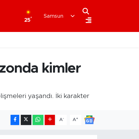
Samsun
°
25
sezonda kimler
işmeleri yaşandı. İki karakter
-
+
A
A