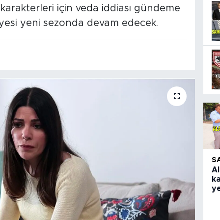
arakterleri için veda iddiası gündeme
kâyesi yeni sezonda devam edecek.
S
Al
k
ye