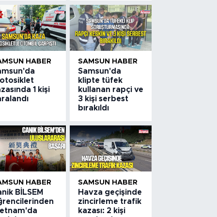
AMSUN HABER
SAMSUN HABER
amsun'da
Samsun'da
otosiklet
klipte tüfek
zasında 1 kişi
kullanan rapçi ve
aralandı
3 kişi serbest
bırakıldı
AMSUN HABER
SAMSUN HABER
anik BİLSEM
Havza geçişinde
ğrencilerinden
zincirleme trafik
ietnam'da
kazası: 2 kişi