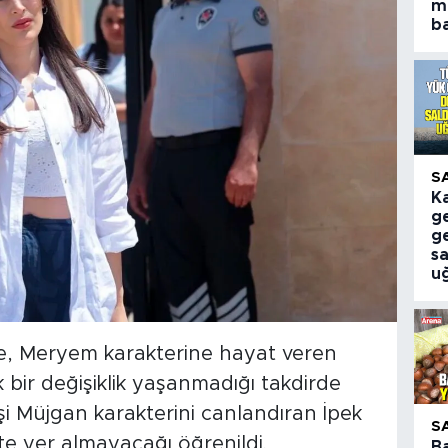
m
ba
S
K
ge
g
sa
u
öre, Meryem karakterine hayat veren
bir değişiklik yaşanmadığı takdirde
i Müjgan karakterini canlandıran İpek
S
te yer almayacağı öğrenildi.
B