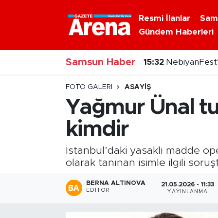
Resmi İlanlar
Sam
Gündem Haberleri
Nöbetçi Eczaneler
Samsun Haber
Hava Durumu
15:31
Dron saldırısı
Samsun Namaz Vakitleri
FOTO GALERI
ASAYIŞ
Yağmur Ünal tut
Trafik Durumu
kimdir
Süper Lig Puan Durumu ve Fikstür
İstanbul’daki yasaklı madde o
Tüm Manşetler
olarak tanınan isimle ilgili sor
BERNA ALTINOVA
21.05.2026 - 11:33
Son Dakika Haberleri
EDITÖR
YAYINLANMA
Haber Arşivi