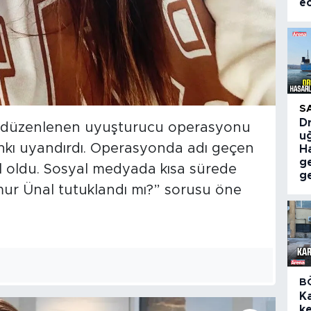
e
S
Dr
de düzenlenen uyuşturucu operasyonu
uğ
kı uyandırdı. Operasyonda adı geçen
Ha
g
l oldu. Sosyal medyada kısa sürede
ge
ğmur Ünal tutuklandı mı?” sorusu öne
B
K
ke