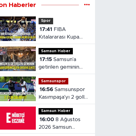
on Haberler
Spor
17:41
FIBA
Kıtalararası Kupa
2026’da mücadele
Samsun Haber
edecek takımlar
17:15
Samsun'a
belli oldu
getirilen geminin
hasarı ortaya çıktı
Samsunspor
16:56
Samsunspor
Kasımpaşa'yı 2 golle
mağlup etti
Samsun Haber
16:00
8 Ağustos
2026 Samsun
nöbetçi eczaneler