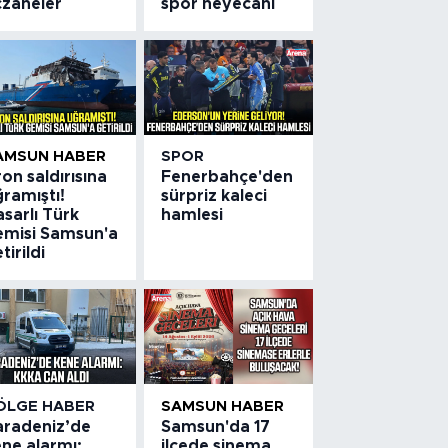
czaneler
spor heyecanı
AMSUN HABER
SPOR
on saldırısına
Fenerbahçe'den
ramıştı!
sürpriz kaleci
sarlı Türk
hamlesi
emisi Samsun'a
tirildi
ÖLGE HABER
SAMSUN HABER
aradeniz’de
Samsun'da 17
ne alarmı:
ilçede sinema