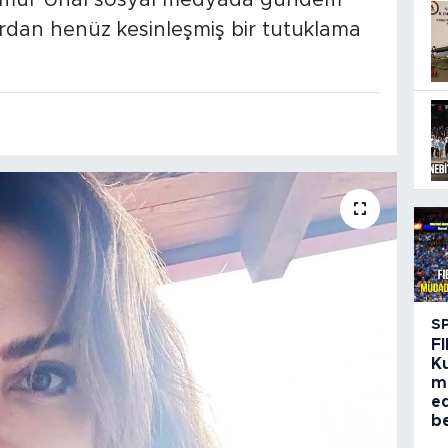
Yağmur Ünal sosyal medyada gündem
rdan henüz kesinleşmiş bir tutuklama
S
FI
K
m
e
be