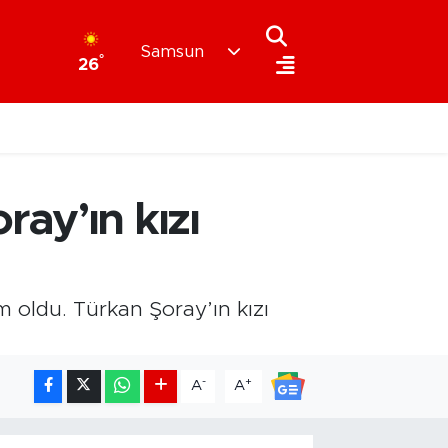
Samsun
°
26
ay’ın kızı
oldu. Türkan Şoray’ın kızı
-
+
A
A