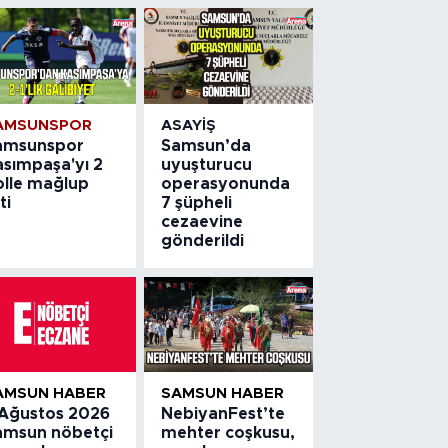
AMSUNSPOR
ASAYIŞ
amsunspor
Samsun’da
asımpaşa'yı 2
uyuşturucu
olle mağlup
operasyonunda
ti
7 şüpheli
cezaevine
gönderildi
AMSUN HABER
SAMSUN HABER
 Ağustos 2026
NebiyanFest’te
amsun nöbetçi
mehter coşkusu,