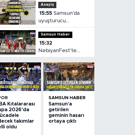
Asayiş
15:55
Samsun’da
uyuşturucu
operasyonunda 7
Samsun Haber
şüpheli cezaevine
15:32
gönderildi
NebiyanFest’te
mehter coşkusu,
spor heyecanı
POR
SAMSUN HABER
BA Kıtalararası
Samsun'a
upa 2026’da
getirilen
ücadele
geminin hasarı
decek takımlar
ortaya çıktı
lli oldu