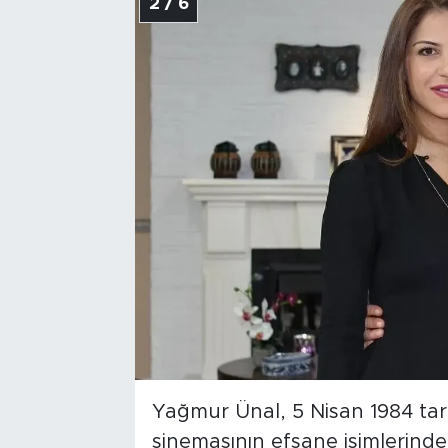
2 / 6
Yağmur Ünal, 5 Nisan 1984 tar
sinemasının efsane isimlerind