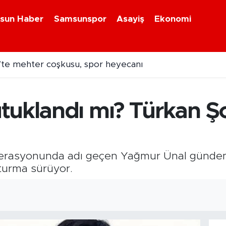
sun Haber
Samsunspor
Asayiş
Ekonomi
na uğramıştı! Hasarlı Türk gemisi Samsun'a getirildi
uklandı mı? Türkan Şor
perasyonunda adı geçen Yağmur Ünal gündem 
uşturma sürüyor.