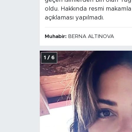
geçen isimlerden biri olan 
oldu. Hakkında resmi makamla
açıklaması yapılmadı.
Muhabir:
BERNA ALTINOVA
1 / 6