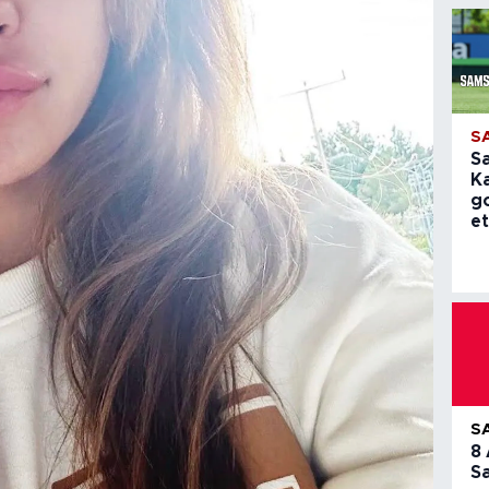
S
S
K
g
et
S
8
S