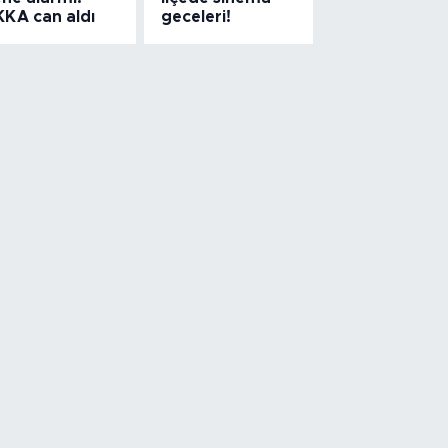
KKA can aldı
geceleri!