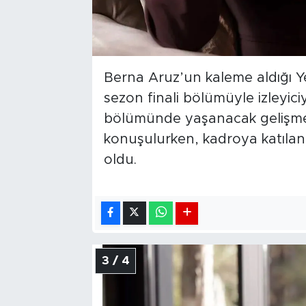
Berna Aruz’un kaleme aldığı Ye
sezon finali bölümüyle izleyiciy
bölümünde yaşanacak gelişmele
konuşulurken, kadroya katıla
oldu.
3 / 4