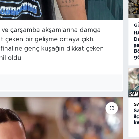
G
 ve çarşamba akşamlarına damga
H
kat çeken bir gelişme ortaya çıktı.
D
şa
finaline genç kuşağın dikkat çeken
Bö
g
il oldu.
S
S
il
ke