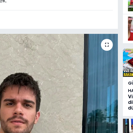
ek.
G
H
Vi
di
d