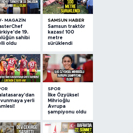
V- MAGAZIN
SAMSUN HABER
asterChef
Samsun traktör
rkiye’de 19.
kazası! 100
nlüğün sahibi
metre
lli oldu
sürüklendi
POR
SPOR
alatasaray'dan
İlke Özyüksel
avunmaya yerli
Mihrioğlu
amlesi!
Avrupa
şampiyonu oldu