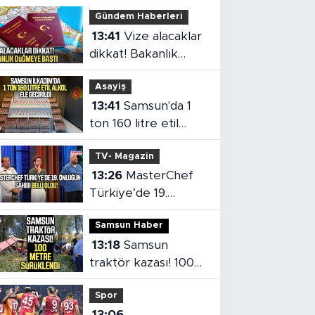
Gündem Haberleri
13:41
Vize alacaklar
dikkat! Bakanlık
düğmeye bastı
Asayiş
13:41
Samsun'da 1
ton 160 litre etil
alkol ele geçirildi
TV- Magazin
13:26
MasterChef
Türkiye’de 19.
önlüğün sahibi belli
Samsun Haber
oldu
13:18
Samsun
traktör kazası! 100
metre sürüklendi
Spor
13:06