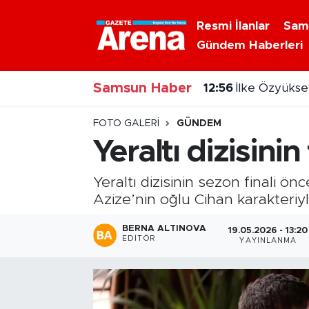
Resmi İlanlar
Sam
Gündem Haberleri
Nöbetçi Eczaneler
Samsun Haber
Hava Durumu
12:47
Dev çekirge ş
Samsun Namaz Vakitleri
FOTO GALERI
GÜNDEM
Yeraltı dizisin
Trafik Durumu
Yeraltı dizisinin sezon finali ö
Süper Lig Puan Durumu ve Fikstür
Azize’nin oğlu Cihan karakteriyl
Tüm Manşetler
BERNA ALTINOVA
19.05.2026 - 13:20
EDITÖR
YAYINLANMA
Son Dakika Haberleri
Haber Arşivi