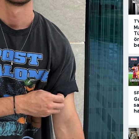
T
M
Tü
ö
be
S
G
s
h