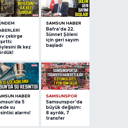
ÜNDEM
SAMSUN HABER
Bafra’da 22.
ABERLERI
Sünnet Şöleni
ev çekirge
için geri sayım
şırttı:
başladı
ylesini ilk kez
ördük!
AMSUN HABER
SAMSUNSPOR
amsun'da 5
Samsunspor’da
çede su
büyük değişim:
sintisi alarmı!
8 ayrılık, 7
transfer