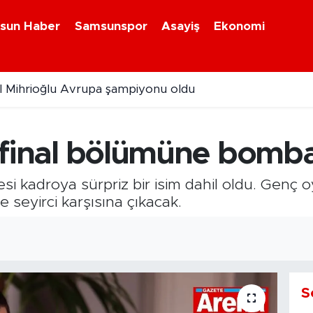
sun Haber
Samsunspor
Asayiş
Ekonomi
aşırttı: Böylesini ilk kez gördük!
in final bölümüne bomba
ncesi kadroya sürpriz bir isim dahil oldu. Genç
e seyirci karşısına çıkacak.
S