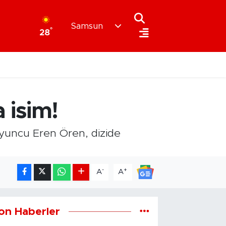
Samsun
°
28
 isim!
 oyuncu Eren Ören, dizide
-
+
A
A
on Haberler