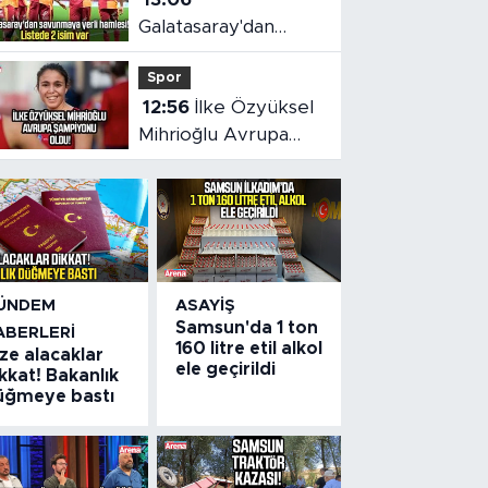
Galatasaray'dan
savunmaya yerli
Spor
hamlesi!
12:56
İlke Özyüksel
Mihrioğlu Avrupa
şampiyonu oldu
ÜNDEM
ASAYIŞ
Samsun'da 1 ton
ABERLERI
160 litre etil alkol
ze alacaklar
ele geçirildi
kkat! Bakanlık
üğmeye bastı