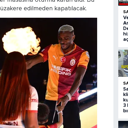
 müzakere edilmeden kapatılacak.
S
V
A
De
hi
aç
S
S
kl
ku
3 
bı