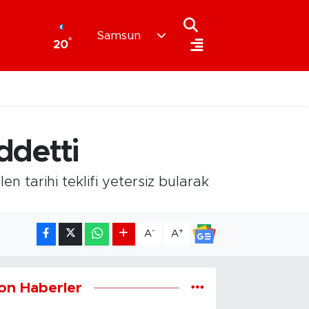
Samsun
°
20
ddetti
n tarihi teklifi yetersiz bularak
-
+
A
A
on Haberler