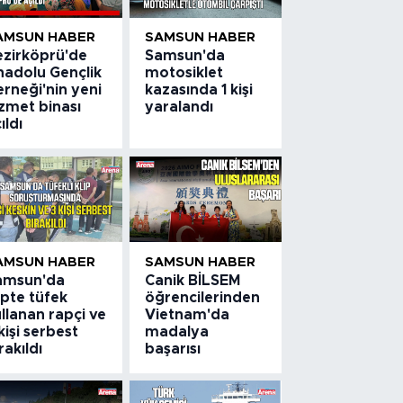
AMSUN HABER
SAMSUN HABER
ezirköprü'de
Samsun'da
nadolu Gençlik
motosiklet
rneği'nin yeni
kazasında 1 kişi
zmet binası
yaralandı
ıldı
AMSUN HABER
SAMSUN HABER
amsun'da
Canik BİLSEM
ipte tüfek
öğrencilerinden
llanan rapçi ve
Vietnam'da
kişi serbest
madalya
rakıldı
başarısı