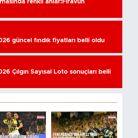
amasında renkli anlar:Firavun
6 güncel fındık fiyatları belli oldu
26 Çılgın Sayısal Loto sonuçları belli