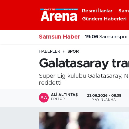
Resmi İlanlar
Sam
Gündem Haberleri
Nöbetçi Eczaneler
19:06
Samsunspor T
Samsun Haber
Hava Durumu
18:10
Samsun'da mot
Samsun Namaz Vakitleri
HABERLER
SPOR
Galatasaray tran
Trafik Durumu
Süper Lig kulübü Galatasaray, Nij
Süper Lig Puan Durumu ve Fikstür
reddetti
Tüm Manşetler
ALI ALTINTAŞ
23.06.2026 - 08:38
EDITÖR
YAYINLANMA
Son Dakika Haberleri
Haber Arşivi