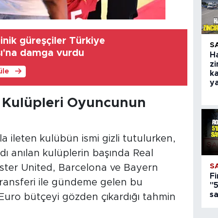
nik güreşçiler Türkiye
S
ı'na damga vurdu
H
zi
üle
ka
y
 Kulüpleri Oyuncunun
la ileten kulübün ismi gizli tutulurken,
ı anılan kulüplerin başında Real
S
ster United, Barcelona ve Bayern
Fi
transferi ile gündeme gelen bu
"5
s
 Euro bütçeyi gözden çıkardığı tahmin