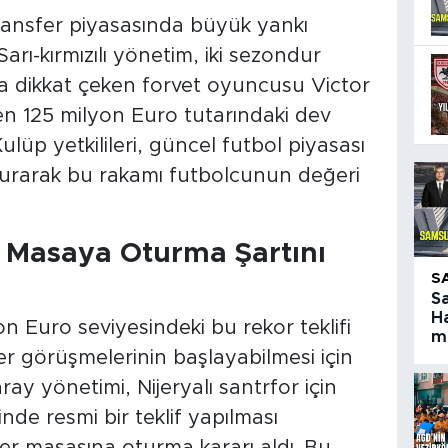
ansfer piyasasında büyük yankı
Sarı-kırmızılı yönetim, iki sezondur
a dikkat çeken forvet oyuncusu Victor
len 125 milyon Euro tutarındaki dev
 Kulüp yetkilileri, güncel futbol piyasası
urarak bu rakamı futbolcunun değeri
 Masaya Oturma Şartını
S
S
Ha
lyon Euro seviyesindeki bu rekor teklifi
ma
 görüşmelerinin başlayabilmesi için
ray yönetimi, Nijeryalı santrfor için
de resmi bir teklif yapılması
fer masasına oturma kararı aldı. Bu