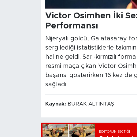
Victor Osimhen İki S
Performansı
Nijeryalı golcü, Galatasaray fo
sergilediği istatistiklerle tak
haline geldi. Sarı-kırmızılı for
resmi maça çıkan Victor Osimh
başarısı gösterirken 16 kez de 
sağladı.
Kaynak:
BURAK ALTINTAŞ
EDITÖRÜN SEÇTIĞI