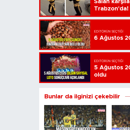
Salah karşıl
Trabzon'da!
EDITÖRÜN SEÇTIĞI
6 Ağustos 202
EDITÖRÜN SEÇTIĞI
5 Ağustos 20
oldu
Bunlar da ilginizi çekebilir