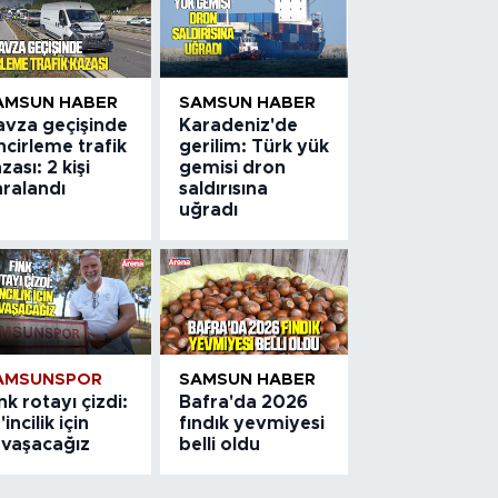
AMSUN HABER
SAMSUN HABER
avza geçişinde
Karadeniz'de
ncirleme trafik
gerilim: Türk yük
zası: 2 kişi
gemisi dron
aralandı
saldırısına
uğradı
AMSUNSPOR
SAMSUN HABER
nk rotayı çizdi:
Bafra'da 2026
'incilik için
fındık yevmiyesi
avaşacağız
belli oldu