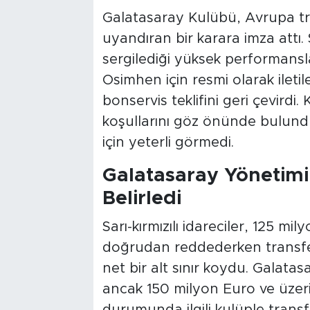
Galatasaray Kulübü, Avrupa tr
uyandıran bir karara imza attı. 
sergilediği yüksek performansl
Osimhen için resmi olarak ileti
bonservis teklifini geri çevirdi.
koşullarını göz önünde bulund
için yeterli görmedi.
Galatasaray Yönetimi
Belirledi
Sarı-kırmızılı idareciler, 125 mi
doğrudan reddederken transfer
net bir alt sınır koydu. Galatasa
ancak 150 milyon Euro ve üzerin
durumunda ilgili kulüple trans