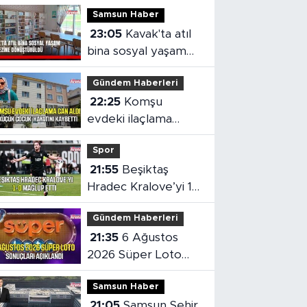
Samsun Haber
23:05
Kavak'ta atıl
bina sosyal yaşam
merkezine
Gündem Haberleri
dönüştürüldü
22:25
Komşu
evdeki ilaçlama
küçük çocuğun
Spor
ölümüne neden oldu
21:55
Beşiktaş
Hradec Kralove’yi 1-
0 mağlup etti
Gündem Haberleri
21:35
6 Ağustos
2026 Süper Loto
sonuçları açıklandı
Samsun Haber
21:05
Samsun Şehir