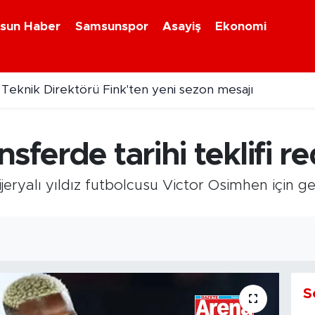
sun Haber
Samsunspor
Asayiş
Ekonomi
eknik Direktörü Fink'ten yeni sezon mesajı
osiklet kazasında 1 kişi yaralandı
sferde tarihi teklifi re
eryalı yıldız futbolcusu Victor Osimhen için gele
S