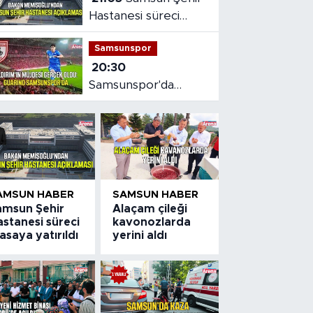
Hastanesi süreci
masaya yatırıldı
Samsunspor
20:30
Samsunspor'da
Gabriele dönemi
başladı
AMSUN HABER
SAMSUN HABER
amsun Şehir
Alaçam çileği
stanesi süreci
kavonozlarda
saya yatırıldı
yerini aldı