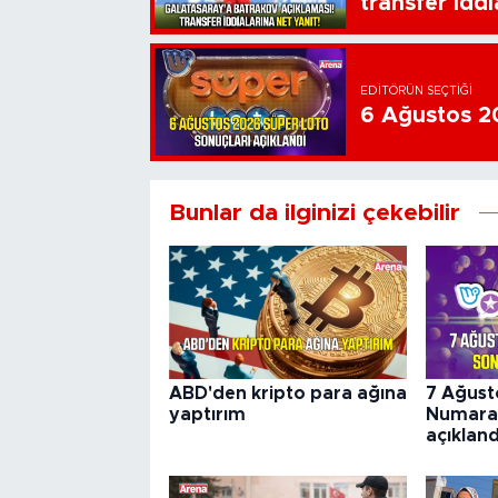
transfer iddi
EDITÖRÜN SEÇTIĞI
6 Ağustos 20
Bunlar da ilginizi çekebilir
ABD'den kripto para ağına
7 Ağust
yaptırım
Numara 
açıkland