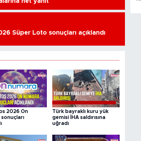
alarına net yanıt
26 Süper Loto sonuçları açıklandı
os 2026 On
Türk bayraklı kuru yük
sonuçları
gemisi İHA saldırısına
ı
uğradı