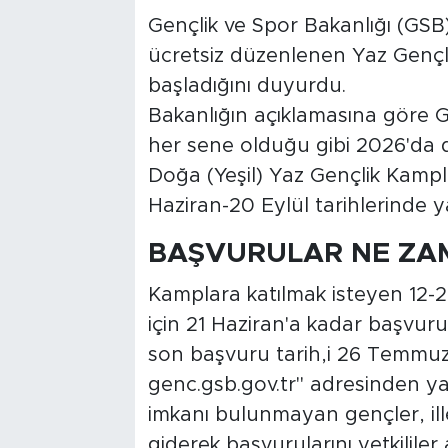
Gençlik ve Spor Bakanlığı (GSB), 
ücretsiz düzenlenen Yaz Gençli
başladığını duyurdu.
Bakanlığın açıklamasına göre 
her sene olduğu gibi 2026'da d
Doğa (Yeşil) Yaz Gençlik Kampl
Haziran-20 Eylül tarihlerinde y
BAŞVURULAR NE ZA
Kamplara katılmak isteyen 12-2
için 21 Haziran'a kadar başvur
son başvuru tarih,i 26 Temmuz 
genc.gsb.gov.tr" adresinden ya
imkanı bulunmayan gençler, ill
giderek başvurularını yetkililer 