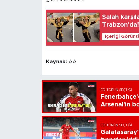
Salah karşıl
Trabzon'da
İçeriği Görünt
Kaynak:
AA
EDITÖRÜN SEÇTIĞI
Fenerbahçe'd
Arsenal'in bo
EDITÖRÜN SEÇTIĞI
Galatasaray'