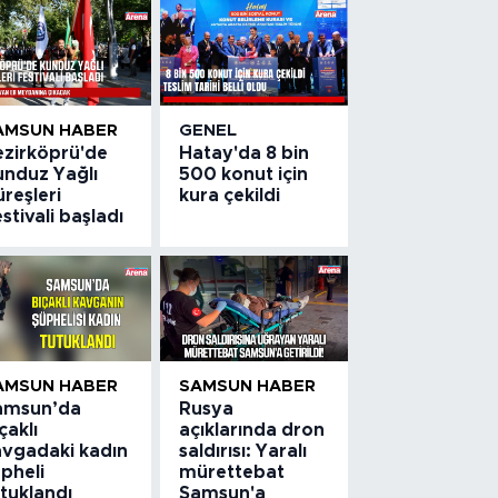
AMSUN HABER
GENEL
ezirköprü'de
Hatay'da 8 bin
unduz Yağlı
500 konut için
reşleri
kura çekildi
stivali başladı
AMSUN HABER
SAMSUN HABER
amsun’da
Rusya
çaklı
açıklarında dron
avgadaki kadın
saldırısı: Yaralı
pheli
mürettebat
tuklandı
Samsun'a