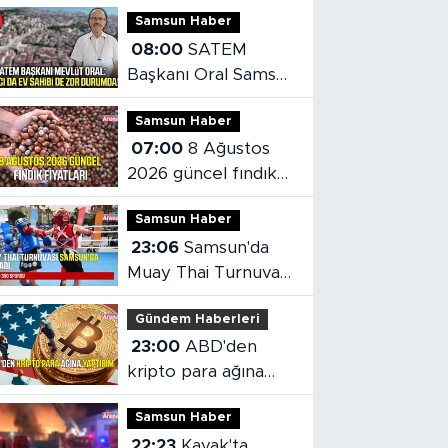
Samsun Haber
08:00
SATEM
Başkanı Oral Samsun
konut piyasasını
Samsun Haber
değerlendirdi
07:00
8 Ağustos
2026 güncel fındık
fiyatları
Samsun Haber
23:06
Samsun'da
Muay Thai Turnuvası
heyecanı başladı
Gündem Haberleri
23:00
ABD'den
kripto para ağına
yaptırım
Samsun Haber
22:23
Kavak'ta