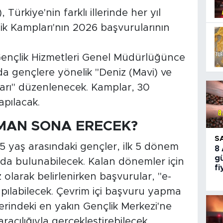
Türkiye'nin farklı illerinde her yıl
k Kampları'nın 2026 başvurularının
Gençlik Hizmetleri Genel Müdürlüğünce
a gençlere yönelik "Deniz (Mavi) ve
arı" düzenlenecek. Kamplar, 30
apılacak.
MAN SONA ERECEK?
S
5 yaş arasındaki gençler, ilk 5 dönem
8
gü
uda bulunabilecek. Kalan dönemler için
fi
olarak belirlenirken başvurular, "e-
pılabilecek. Çevrim içi başvuru yapma
erindeki en yakın Gençlik Merkezi'ne
aracılığıyla gerçekleştirebilecek.