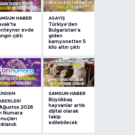
AMSUN HABER
ASAYIŞ
avak'ta
Türkiye'den
onteyner evde
Bulgaristan'a
ngın çıktı
giden
kamyonetten 5
kilo altın çıktı
ÜNDEM
SAMSUN HABER
Büyükbaş
ABERLERI
hayvanlar artık
 Ağustos 2026
dijital olarak
n Numara
takip
nuçları
edilebilecek
ıklandı