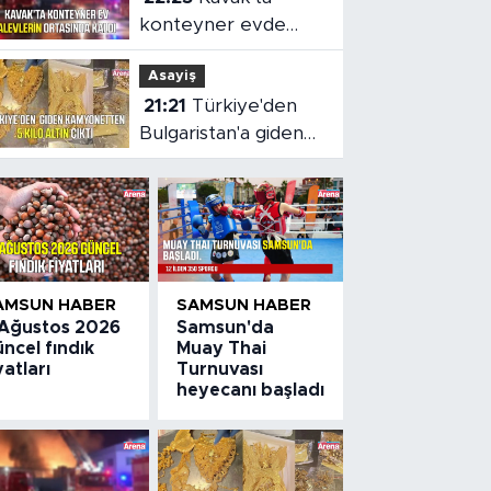
konteyner evde
yangın çıktı
Asayiş
21:21
Türkiye'den
Bulgaristan'a giden
kamyonetten 5 kilo
altın çıktı
AMSUN HABER
SAMSUN HABER
 Ağustos 2026
Samsun'da
ncel fındık
Muay Thai
yatları
Turnuvası
heyecanı başladı