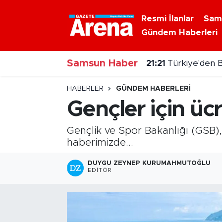
Resmi İlanlar
Sam
Gündem Haberleri
Nöbetçi Eczaneler
Samsun Haber
Hava Durumu
21:21
Türkiye'den B
Samsun Namaz Vakitleri
HABERLER
GÜNDEM HABERLERI
Gençler için üc
Trafik Durumu
Gençlik ve Spor Bakanlığı (GSB),
Süper Lig Puan Durumu ve Fikstür
haberimizde...
Tüm Manşetler
DUYGU ZEYNEP KURUMAHMUTOĞLU
EDITÖR
Son Dakika Haberleri
Haber Arşivi