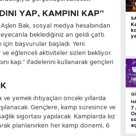
DINI YAP, KAMPINI KAP"
S
K
 Aşkın Bak, sosyal medya hesabından
k
eyecanla beklediğiniz an geldi çattı.
ya
için başvurular başladı. Yeni
e eğlenceli aktiviteler sizleri bekliyor.
nı kap." ifadelerini kullanarak gençleri
EK
G
a ve yemek ihtiyaçları önceki yıllarda
H
şılanacak. Gençlere, kamp süresince ve
7
O
ğlık sigortası yapılacak. Kamplarda kız
so
larak planlanırken her kamp dönemi, 6
aç