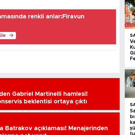
amasında renkli anlar:Firavun
!
S
üle
V
K
Gü
Fe
en Gabriel Martinelli hamlesi!
nservis beklentisi ortaya çıktı
S
S
bı
k
a Batrakov açıklaması! Menajerinden
şü
tu