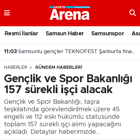
Nöbetçi Eczaneler
Resmi İlanlar
Samsun Haber
Samsunspor
As
Hava Durumu
11:03
Samsunlu gençler TEKNOFEST Şanlıurfa finalinde
Samsun Namaz Vakitleri
10:55
Philip Morris grubu sigaralara zam geldi
HABERLER
GÜNDEM HABERLERI
Trafik Durumu
Gençlik ve Spor Bakanlığı
157 sürekli işçi alacak
Süper Lig Puan Durumu ve Fikstür
Gençlik ve Spor Bakanlığı, taşra
Tüm Manşetler
teşkilatında görevlendirilmek üzere 45
engelli ve 112 eski hükümlü statüsünde
Son Dakika Haberleri
toplam 157 sürekli işçi alımı yapacağını
açıkladı. Detaylar haberimizde...
Haber Arşivi