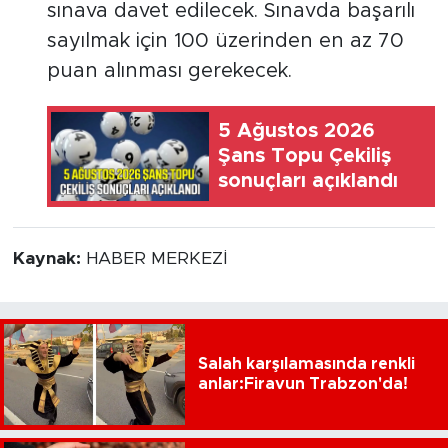
sınava davet edilecek. Sınavda başarılı
sayılmak için 100 üzerinden en az 70
puan alınması gerekecek.
5 Ağustos 2026
Şans Topu Çekiliş
sonuçları açıklandı
Kaynak:
HABER MERKEZİ
Salah karşılamasında renkli
anlar:Firavun Trabzon'da!