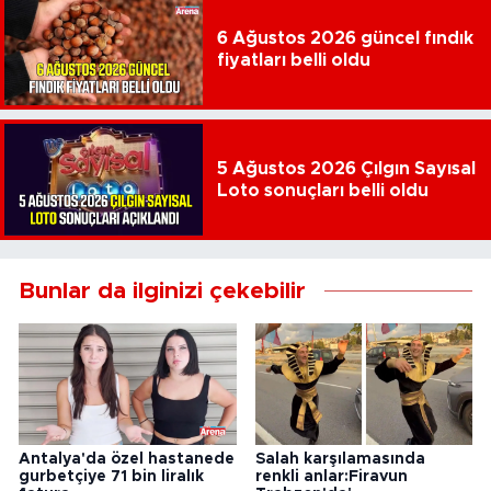
6 Ağustos 2026 güncel fındık
fiyatları belli oldu
5 Ağustos 2026 Çılgın Sayısal
Loto sonuçları belli oldu
Bunlar da ilginizi çekebilir
Antalya'da özel hastanede
Salah karşılamasında
gurbetçiye 71 bin liralık
renkli anlar:Firavun