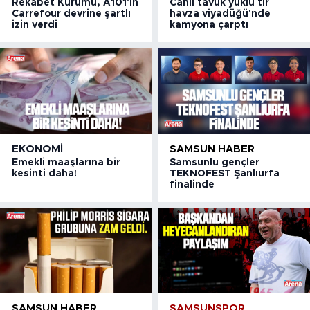
Rekabet Kurumu, A101'in
Canlı tavuk yüklü tır
Carrefour devrine şartlı
havza viyadüğü'nde
izin verdi
kamyona çarptı
EKONOMI
SAMSUN HABER
Emekli maaşlarına bir
Samsunlu gençler
kesinti daha!
TEKNOFEST Şanlıurfa
finalinde
SAMSUN HABER
SAMSUNSPOR