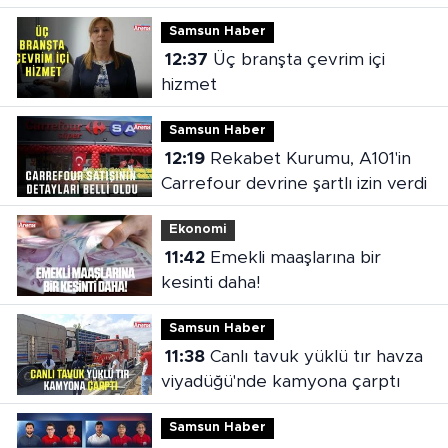
Samsun Haber
12:37
Üç branşta çevrim içi
hizmet
Samsun Haber
12:19
Rekabet Kurumu, A101'in
Carrefour devrine şartlı izin verdi
Ekonomi
11:42
Emekli maaşlarına bir
kesinti daha!
Samsun Haber
11:38
Canlı tavuk yüklü tır havza
viyadüğü'nde kamyona çarptı
Samsun Haber