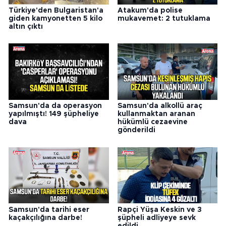
Türkiye'den Bulgaristan'a
Atakum'da polise
giden kamyonetten 5 kilo
mukavemet: 2 tutuklama
altın çıktı
Samsun'da da operasyon
Samsun'da alkollü araç
yapılmıştı! 149 şüpheliye
kullanmaktan aranan
dava
hükümlü cezaevine
gönderildi
Samsun'da tarihi eser
Rapçi Yüşa Keskin ve 3
kaçakçılığına darbe!
şüpheli adliyeye sevk
edildi