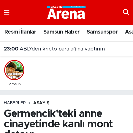
Nöbetçi Eczaneler
Resmi İlanlar
Samsun Haber
Samsunspor
As
Hava Durumu
23:00
ABD'den kripto para ağına yaptırım
Samsun Namaz Vakitleri
Trafik Durumu
Süper Lig Puan Durumu ve Fikstür
Samsun
Tüm Manşetler
HABERLER
ASAYIŞ
Germencik'teki anne
Son Dakika Haberleri
cinayetinde kanlı mont
Haber Arşivi