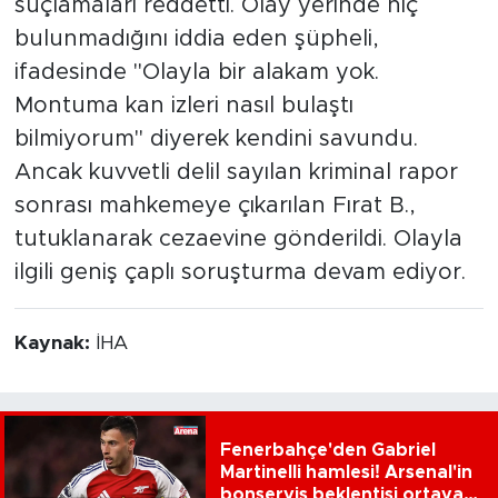
suçlamaları reddetti. Olay yerinde hiç
bulunmadığını iddia eden şüpheli,
ifadesinde "Olayla bir alakam yok.
Montuma kan izleri nasıl bulaştı
bilmiyorum" diyerek kendini savundu.
Ancak kuvvetli delil sayılan kriminal rapor
sonrası mahkemeye çıkarılan Fırat B.,
tutuklanarak cezaevine gönderildi. Olayla
ilgili geniş çaplı soruşturma devam ediyor.
Kaynak:
İHA
Fenerbahçe'den Gabriel
Martinelli hamlesi! Arsenal'in
bonservis beklentisi ortaya