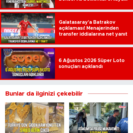
çıktı
Galatasaray'a Batrakov
açıklaması! Menajerinden
transfer iddialarına net yanıt
6 Ağustos 2026 Süper Loto
sonuçları açıklandı
Bunlar da ilginizi çekebilir