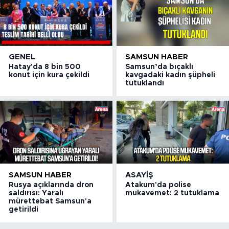
GENEL
SAMSUN HABER
Hatay'da 8 bin 500
Samsun’da bıçaklı
konut için kura çekildi
kavgadaki kadın şüpheli
tutuklandı
SAMSUN HABER
ASAYIŞ
Rusya açıklarında dron
Atakum'da polise
saldırısı: Yaralı
mukavemet: 2 tutuklama
mürettebat Samsun'a
getirildi