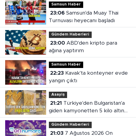
Samsun Haber
23:06
Samsun'da Muay Thai
Turnuvası heyecanı başladı
Gündem Haberleri
23:00
ABD'den kripto para
ağına yaptırım
Samsun Haber
22:23
Kavak'ta konteyner evde
yangın çıktı
Asayiş
21:21
Türkiye'den Bulgaristan'a
giden kamyonetten 5 kilo altın
çıktı
Gündem Haberleri
21:03
7 Ağustos 2026 On