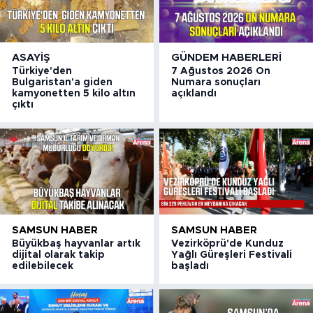
ASAYIŞ
GÜNDEM HABERLERI
Türkiye'den
7 Ağustos 2026 On
Bulgaristan'a giden
Numara sonuçları
kamyonetten 5 kilo altın
açıklandı
çıktı
SAMSUN HABER
SAMSUN HABER
Büyükbaş hayvanlar artık
Vezirköprü'de Kunduz
dijital olarak takip
Yağlı Güreşleri Festivali
edilebilecek
başladı