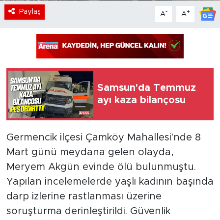
Paylaş
-
+
A
A
Samsun'da Temmuz
ayı kaza bilançosu
Germencik ilçesi Çamköy Mahallesi'nde 8
Mart günü meydana gelen olayda,
Meryem Akgün evinde ölü bulunmuştu.
Yapılan incelemelerde yaşlı kadının başında
darp izlerine rastlanması üzerine
soruşturma derinleştirildi. Güvenlik