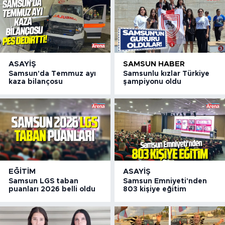
ASAYIŞ
SAMSUN HABER
Samsun'da Temmuz ayı
Samsunlu kızlar Türkiye
kaza bilançosu
şampiyonu oldu
EĞITIM
ASAYIŞ
Samsun LGS taban
Samsun Emniyeti'nden
puanları 2026 belli oldu
803 kişiye eğitim