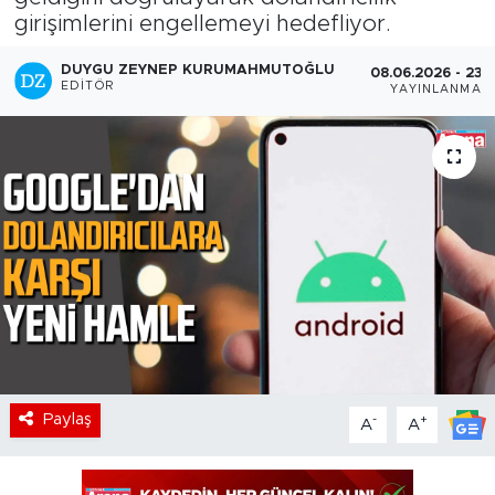
girişimlerini engellemeyi hedefliyor.
DUYGU ZEYNEP KURUMAHMUTOĞLU
08.06.2026 - 23:1
EDITÖR
YAYINLANMA
Paylaş
-
+
A
A