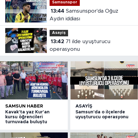
Samsunspor
13:44
Samsunspor'da Oğuz
Aydın iddiası
Asayiş
13:42
71 ilde uyuşturucu
operasyonu
SAMSUN HABER
ASAYIŞ
Kavak'ta yaz Kur'an
Samsun'da o ilçelerde
kursu öğrencileri
uyuşturucu operasyonu
turnuvada buluştu