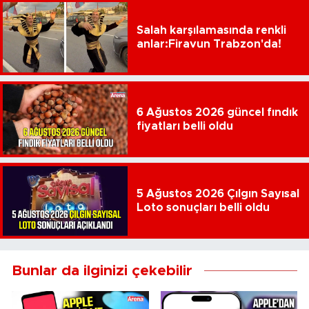
Salah karşılamasında renkli
anlar:Firavun Trabzon'da!
6 Ağustos 2026 güncel fındık
fiyatları belli oldu
5 Ağustos 2026 Çılgın Sayısal
Loto sonuçları belli oldu
Bunlar da ilginizi çekebilir