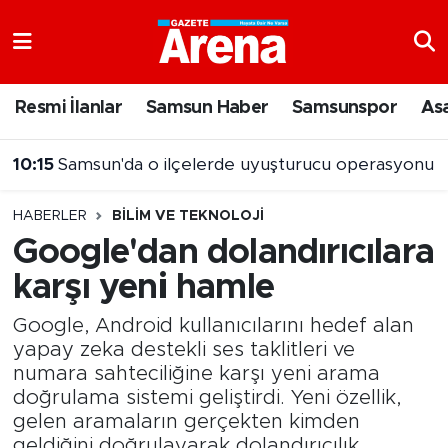
Nöbetçi Eczaneler
Resmi İlanlar
Samsun Haber
Samsunspor
As
Hava Durumu
09:42
Samsun'da Temmuz ayı kaza bilançosu
Samsun Namaz Vakitleri
HABERLER
BILIM VE TEKNOLOJI
Trafik Durumu
Google'dan dolandırıcılara
karşı yeni hamle
Süper Lig Puan Durumu ve Fikstür
Google, Android kullanıcılarını hedef alan
Tüm Manşetler
yapay zeka destekli ses taklitleri ve
numara sahteciliğine karşı yeni arama
Son Dakika Haberleri
doğrulama sistemi geliştirdi. Yeni özellik,
gelen aramaların gerçekten kimden
Haber Arşivi
geldiğini doğrulayarak dolandırıcılık