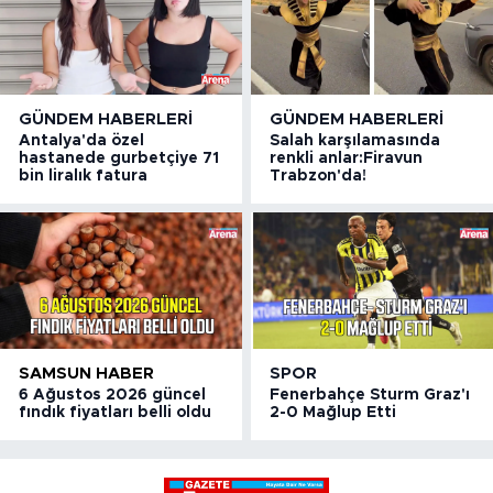
GÜNDEM HABERLERI
GÜNDEM HABERLERI
Antalya'da özel
Salah karşılamasında
hastanede gurbetçiye 71
renkli anlar:Firavun
bin liralık fatura
Trabzon'da!
SAMSUN HABER
SPOR
6 Ağustos 2026 güncel
Fenerbahçe Sturm Graz'ı
fındık fiyatları belli oldu
2-0 Mağlup Etti