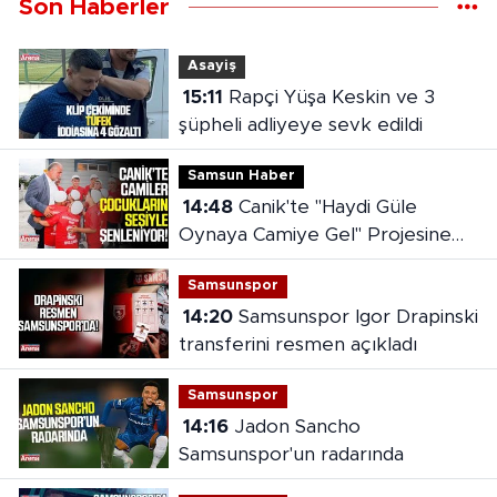
Son Haberler
Asayiş
15:11
Rapçi Yüşa Keskin ve 3
şüpheli adliyeye sevk edildi
Samsun Haber
14:48
Canik'te "Haydi Güle
Oynaya Camiye Gel" Projesine
yoğun ilgi
Samsunspor
14:20
Samsunspor Igor Drapinski
transferini resmen açıkladı
Samsunspor
14:16
Jadon Sancho
Samsunspor'un radarında