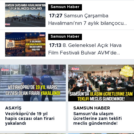
etti!
Samsun Haber
17:27
Samsun Çarşamba
Havalimanı’nın 7 aylık bilançocu
açıklandı
Samsun Haber
17:13
8. Geleneksel Açık Hava
Film Festivali Bulvar AVM’de
başlıyor
ASAYIŞ
SAMSUN HABER
Vezirköprü'de 19 yıl
Samsun’da ulaşım
hapis cezası olan firari
ücretlerine zam teklifi
yakalandı
meclis gündeminde!