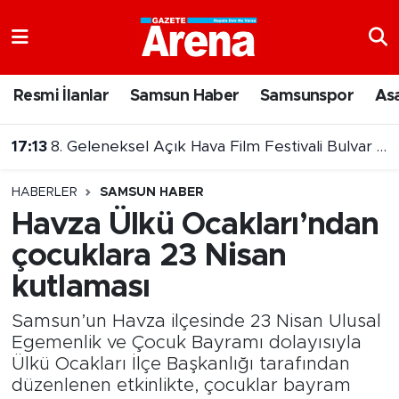
Nöbetçi Eczaneler
Resmi İlanlar
Samsun Haber
Samsunspor
As
Hava Durumu
17:13
8. Geleneksel Açık Hava Film Festivali Bulvar AVM’de başlıyor
Samsun Namaz Vakitleri
17:08
Samsun’da trafik hayatı olumsuz etkiledi
HABERLER
SAMSUN HABER
Trafik Durumu
Havza Ülkü Ocakları’ndan
çocuklara 23 Nisan
Süper Lig Puan Durumu ve Fikstür
kutlaması
Tüm Manşetler
Samsun’un Havza ilçesinde 23 Nisan Ulusal
Son Dakika Haberleri
Egemenlik ve Çocuk Bayramı dolayısıyla
Ülkü Ocakları İlçe Başkanlığı tarafından
düzenlenen etkinlikte, çocuklar bayram
Haber Arşivi