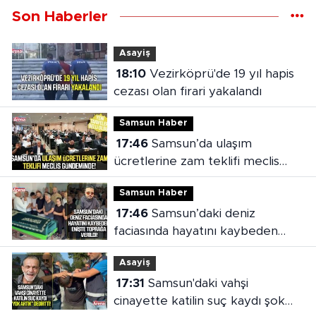
Son Haberler
Asayiş
18:10
Vezirköprü'de 19 yıl hapis
cezası olan firari yakalandı
Samsun Haber
17:46
Samsun’da ulaşım
ücretlerine zam teklifi meclis
gündeminde!
Samsun Haber
17:46
Samsun’daki deniz
faciasında hayatını kaybeden
enişte toprağa verildi
Asayiş
17:31
Samsun'daki vahşi
cinayette katilin suç kaydı şok