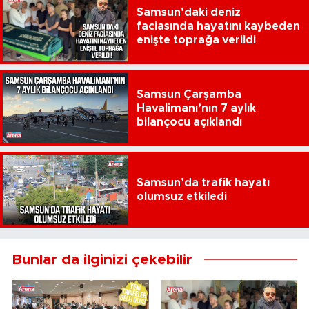
Samsun’daki deniz
faciasında hayatını kaybeden
enişte toprağa verildi
Samsun Çarşamba
Havalimanı’nın 7 aylık
bilançocu açıklandı
Samsun’da trafik hayatı
olumsuz etkiledi
Bunlar da ilginizi çekebilir