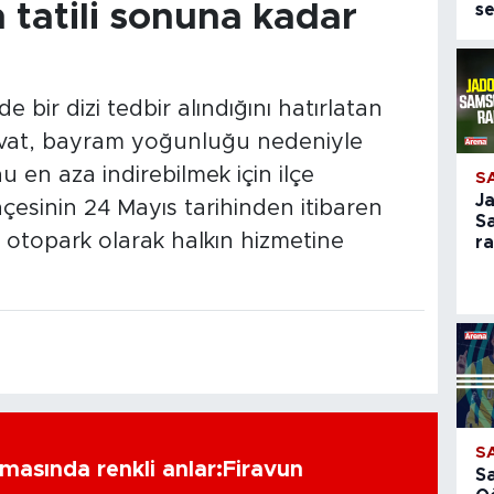
tatili sonuna kadar
se
bir dizi tedbir alındığını hatırlatan
at, bayram yoğunluğu nedeniyle
 en aza indirebilmek için ilçe
S
J
esinin 24 Mayıs tarihinden itibaren
S
 otopark olarak halkın hizmetine
r
S
amasında renkli anlar:Firavun
S