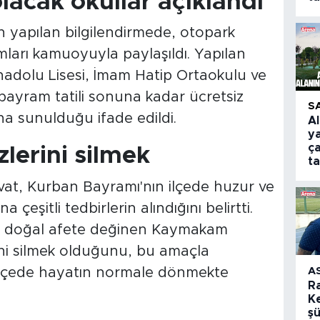
lacak okullar açıklandı
 yapılan bilgilendirmede, otopark
mları kamuoyuyla paylaşıldı. Yapılan
adolu Lisesi, İmam Hatip Ortaokulu ve
 bayram tatili sonuna kadar ücretsiz
S
na sunulduğu ifade edildi.
A
y
ça
zlerini silmek
t
t, Kurban Bayramı'nın ilçede huzur ve
 çeşitli tedbirlerin alındığını belirtti.
n doğal afete değinen Kaymakam
erini silmek olduğunu, bu amaçla
A
 ilçede hayatın normale dönmekte
R
Ke
şü