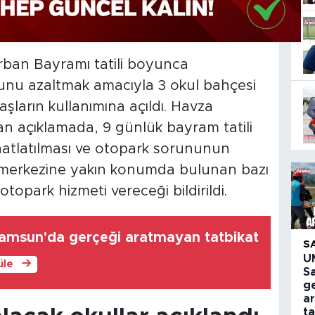
ban Bayramı tatili boyunca
unu azaltmak amacıyla 3 okul bahçesi
şların kullanımına açıldı. Havza
n açıklamada, 9 günlük bayram tatili
rahatlatılması ve otopark sorununun
 merkezine yakın konumda bulunan bazı
otopark hizmeti vereceği bildirildi.
amsun'da gerçeği aratmayan tatbikat
S
U
üle
S
g
a
ta