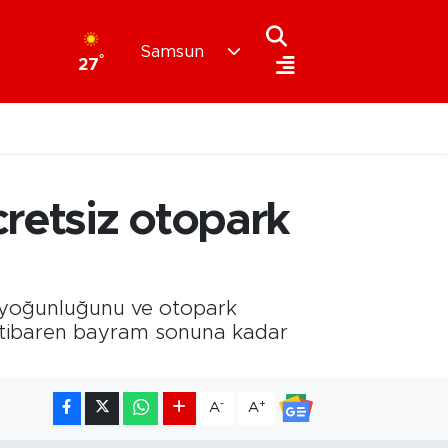
Samsun
°
27
retsiz otopark
k yoğunluğunu ve otopark
 itibaren bayram sonuna kadar
-
+
A
A