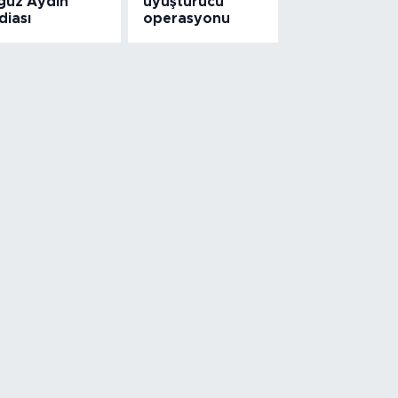
ğuz Aydın
uyuşturucu
diası
operasyonu