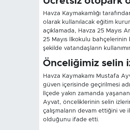
Ücretsiz otopark o
Havza Kaymakamlığı tarafından
olarak kullanılacak eğitim kuru
açıklamada, Havza 25 Mayıs An
25 Mayıs İlkokulu bahçelerinin
şekilde vatandaşların kullanımı
Önceliğimiz selin i
Havza Kaymakamı Mustafa Ayva
güven içerisinde geçirilmesi adına
İlçede yakın zamanda yaşana
Ayvat, önceliklerinin selin izl
çalışmaların devam ettiğini ve
olduğunu ifade etti.