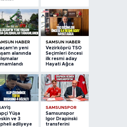
AMSUN HABER
SAMSUN HABER
laçam'ın yeni
Vezirköprü TSO
aşam alanında
Seçimleri öncesi
lışmalar
ilk resmi aday
amamlandı
Hayati Ağca
SAYIŞ
SAMSUNSPOR
apçi Yüşa
Samsunspor
skin ve 3
Igor Drapinski
pheli adliyeye
transferini