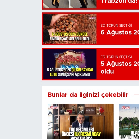
Trabzon'da!
EDITÖRÜN SEÇTIĞI
6 Ağustos 202
EDITÖRÜN SEÇTIĞI
5 Ağustos 20
oldu
Bunlar da ilginizi çekebilir