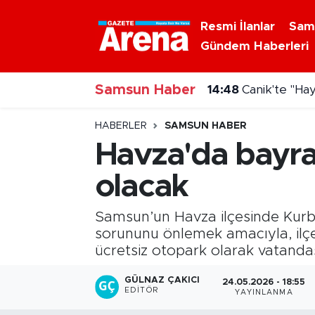
Resmi İlanlar
Sam
Gündem Haberleri
Nöbetçi Eczaneler
Samsun Haber
Hava Durumu
14:48
Canik'te "Ha
Samsun Namaz Vakitleri
HABERLER
SAMSUN HABER
Havza'da bayra
Trafik Durumu
olacak
Süper Lig Puan Durumu ve Fikstür
Samsun’un Havza ilçesinde Kurba
Tüm Manşetler
sorununu önlemek amacıyla, ilç
ücretsiz otopark olarak vatandaş
Son Dakika Haberleri
GÜLNAZ ÇAKICI
24.05.2026 - 18:55
EDITÖR
YAYINLANMA
Haber Arşivi