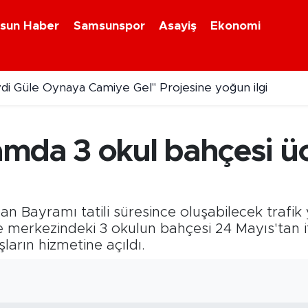
sun Haber
Samsunspor
Asayiş
Ekonomi
ydi Güle Oynaya Camiye Gel" Projesine yoğun ilgi
mda 3 okul bahçesi üc
n Bayramı tatili süresince oluşabilecek trafi
e merkezindeki 3 okulun bahçesi 24 Mayıs'tan
ların hizmetine açıldı.