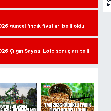
O
id
6 güncel fındık fiyatları belli oldu
26 Çılgın Sayısal Loto sonuçları belli