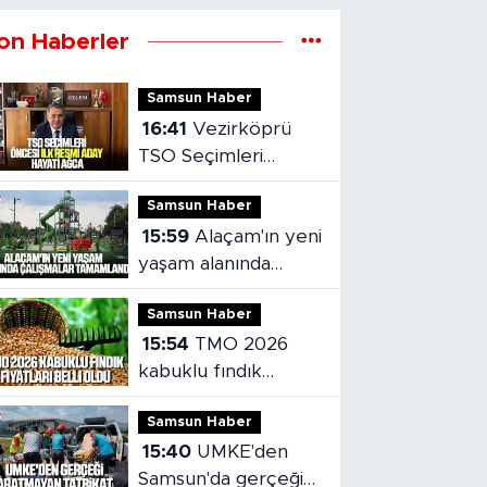
on Haberler
Samsun Haber
16:41
Vezirköprü
TSO Seçimleri
öncesi ilk resmi aday
Samsun Haber
Hayati Ağca
15:59
Alaçam'ın yeni
yaşam alanında
çalışmalar
Samsun Haber
tamamlandı
15:54
TMO 2026
kabuklu fındık
fiyatları belli oldu
Samsun Haber
15:40
UMKE'den
Samsun'da gerçeği