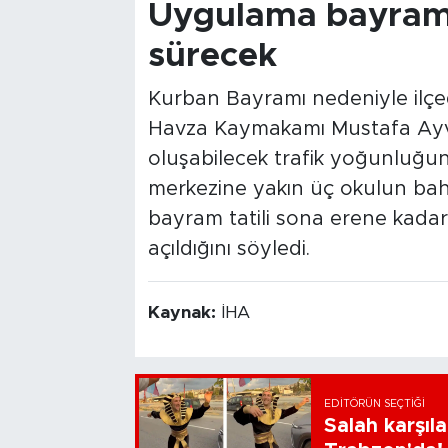
Uygulama bayram 
sürecek
Kurban Bayramı nedeniyle ilçede 
Havza Kaymakamı Mustafa Ayv
oluşabilecek trafik yoğunluğunu
merkezine yakın üç okulun bahç
bayram tatili sona erene kadar
açıldığını söyledi.
Kaynak:
İHA
EDITÖRÜN SEÇTIĞI
Salah karşıl