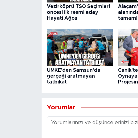
Vezirköprü TSO Seçimleri
Alaçam'
öncesi ilk resmi aday
alanınd
Hayati Ağca
tamaml
UMKE'den Samsun'da
Canik't
gerçeği aratmayan
Oynaya 
tatbikat
Projesin
Yorumlar