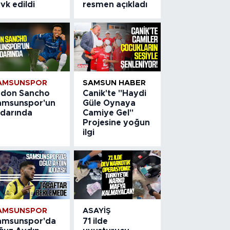
vk edildi
resmen açıkladı
AMSUNSPOR
SAMSUN HABER
adon Sancho
Canik'te "Haydi
amsunspor'un
Güle Oynaya
adarında
Camiye Gel"
Projesine yoğun
ilgi
AMSUNSPOR
ASAYIŞ
amsunspor'da
71 ilde