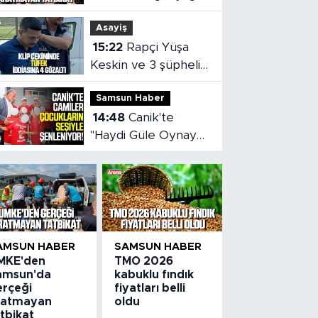
aratmayan tatbikat
Asayiş
15:22
Rapçi Yüşa
Keskin ve 3 şüpheli
adliyeye sevk edildi
Samsun Haber
14:48
Canik'te
"Haydi Güle Oynaya
Camiye Gel"
Projesine yoğun ilgi
AMSUN HABER
SAMSUN HABER
MKE'den
TMO 2026
amsun'da
kabuklu fındık
erçeği
fiyatları belli
ratmayan
oldu
tbikat