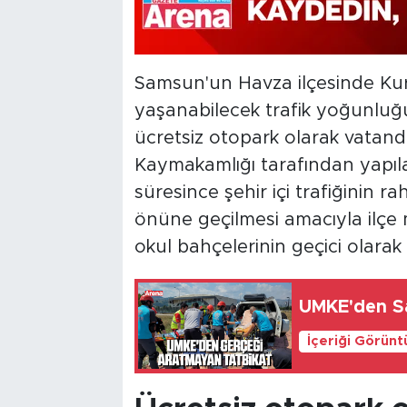
Samsun'un Havza ilçesinde Kur
yaşanabilecek trafik yoğunluğ
ücretsiz otopark olarak vatanda
Kaymakamlığı tarafından yapıla
süresince şehir içi trafiğinin 
önüne geçilmesi amacıyla ilçe
okul bahçelerinin geçici olarak 
UMKE'den S
İçeriği Görünt