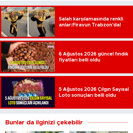
Salah karşılamasında renkli
anlar:Firavun Trabzon'da!
6 Ağustos 2026 güncel fındık
fiyatları belli oldu
5 Ağustos 2026 Çılgın Sayısal
Loto sonuçları belli oldu
Bunlar da ilginizi çekebilir