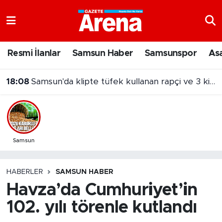
Nöbetçi Eczaneler
Resmi İlanlar
Samsun Haber
Samsunspor
As
Hava Durumu
18:08
Samsun'da klipte tüfek kullanan rapçi ve 3 kişi serbest bırakıldı
Samsun Namaz Vakitleri
Trafik Durumu
Süper Lig Puan Durumu ve Fikstür
Samsun
Tüm Manşetler
HABERLER
SAMSUN HABER
Havza’da Cumhuriyet’in
Son Dakika Haberleri
102. yılı törenle kutlandı
Haber Arşivi