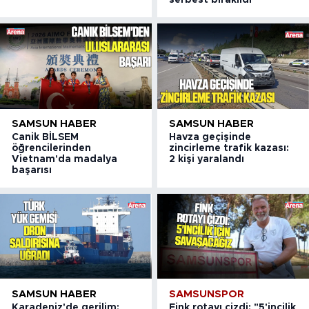
serbest bırakıldı
SAMSUN HABER
SAMSUN HABER
Canik BİLSEM
Havza geçişinde
öğrencilerinden
zincirleme trafik kazası:
Vietnam'da madalya
2 kişi yaralandı
başarısı
SAMSUN HABER
SAMSUNSPOR
Karadeniz'de gerilim:
Fink rotayı çizdi: "5'incilik