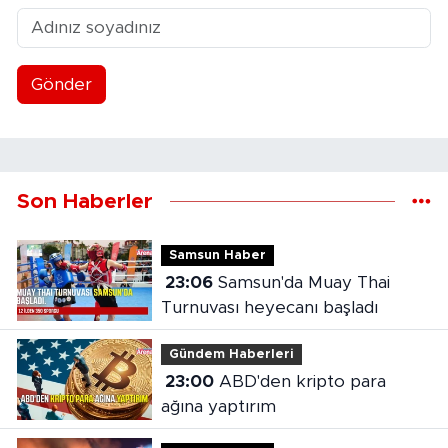
Gönder
Son Haberler
Samsun Haber
23:06
Samsun'da Muay Thai
Turnuvası heyecanı başladı
Gündem Haberleri
23:00
ABD'den kripto para
ağına yaptırım