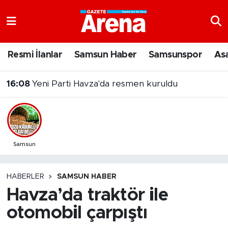
Nöbetçi Eczaneler
Resmi İlanlar
Samsun Haber
Samsunspor
As
Hava Durumu
16:08
Yeni Parti Havza'da resmen kuruldu
Samsun Namaz Vakitleri
Trafik Durumu
Süper Lig Puan Durumu ve Fikstür
Samsun
Tüm Manşetler
HABERLER
SAMSUN HABER
Havza’da traktör ile
Son Dakika Haberleri
otomobil çarpıştı
Haber Arşivi