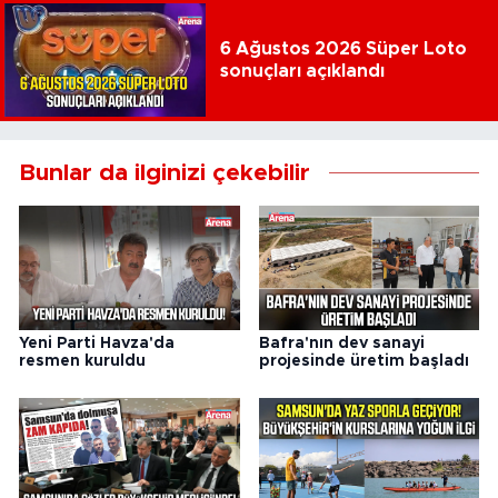
6 Ağustos 2026 Süper Loto
sonuçları açıklandı
Bunlar da ilginizi çekebilir
Yeni Parti Havza'da
Bafra'nın dev sanayi
resmen kuruldu
projesinde üretim başladı