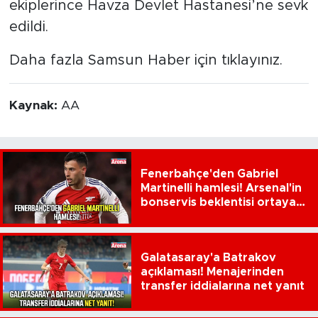
ekiplerince Havza Devlet Hastanesi’ne sevk
edildi.
Daha fazla Samsun Haber için tıklayınız.
Kaynak:
AA
Fenerbahçe'den Gabriel
Martinelli hamlesi! Arsenal'in
bonservis beklentisi ortaya
çıktı
Galatasaray'a Batrakov
açıklaması! Menajerinden
transfer iddialarına net yanıt