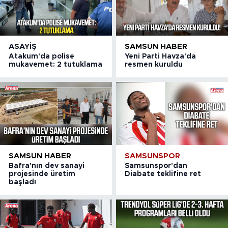
ASAYIŞ
SAMSUN HABER
Atakum'da polise
Yeni Parti Havza'da
mukavemet: 2 tutuklama
resmen kuruldu
SAMSUN HABER
SAMSUNSPOR
Bafra'nın dev sanayi
Samsunspor'dan
projesinde üretim
Diabate teklifine ret
başladı