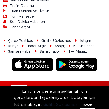
Samsun Namaz Vakitleri
Trafik Durumu
Puan Durumu ve Fikstür
Tüm Manşetler
Son Dakika Haberleri
Haber Arşivi
Çerez Politikası
Gizlilik Sözleşmesi
İletişim
Künye
Haber Arşivi
Asayiş
Kültür-Sanat
Samsun Haber
Samsunspor
TV- Magazin
RSS
Copyright © 2026. Her hakkı saklıdır.
En iyi site deneyimi sağlamak için
çerezlerden faydalanıyoruz. Detaylar için
Haber Yazılımı:
TE Bilişim
lütfen tıklayın.
Gizlilik Sözleşmesi
TAMAM