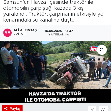
Samsun’un Havza ilçesinde traktör ile
otomobilin çarpıştığı kazada 3 kişi
yaralandı. Traktör, çarpmanın etkisiyle yol
kenarındaki su kanalına düştü.
ALI ALTINTAŞ
10.06.2025 - 15:37
EDITÖR
YAYINLANMA
Paylaş
-
+
A
A