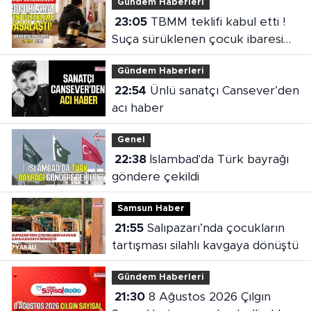
Gündem Haberleri
23:05
TBMM teklifi kabul etti !
Suça sürüklenen çocuk ibaresi
değişti
Gündem Haberleri
22:54
Ünlü sanatçı Cansever’den
acı haber
Genel
22:38
İslambad'da Türk bayrağı
göndere çekildi
Samsun Haber
21:55
Salıpazarı’nda çocukların
tartışması silahlı kavgaya dönüştü
Gündem Haberleri
21:30
8 Ağustos 2026 Çılgın