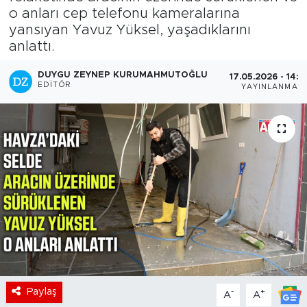
o anları cep telefonu kameralarına
yansıyan Yavuz Yüksel, yaşadıklarını
anlattı.
DUYGU ZEYNEP KURUMAHMUTOĞLU
17.05.2026 - 14:5
EDITÖR
YAYINLANMA
Paylaş
-
+
A
A