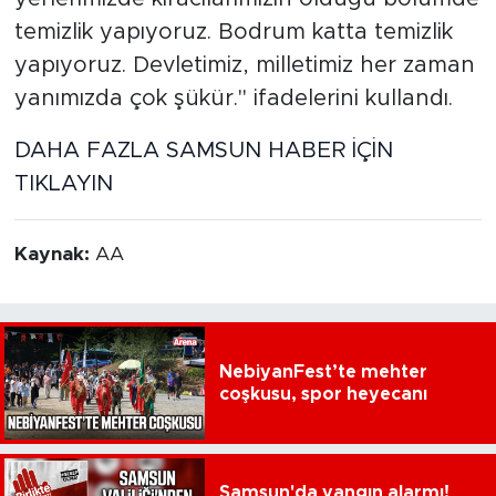
temizlik yapıyoruz. Bodrum katta temizlik
yapıyoruz. Devletimiz, milletimiz her zaman
yanımızda çok şükür." ifadelerini kullandı.
DAHA FAZLA SAMSUN HABER İÇİN
TIKLAYIN
Kaynak:
AA
NebiyanFest’te mehter
coşkusu, spor heyecanı
Samsun'da yangın alarmı!