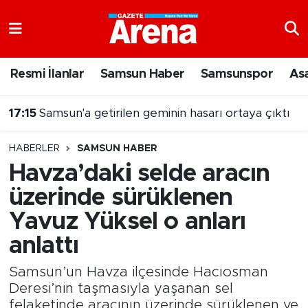
Nöbetçi Eczaneler
Resmi İlanlar
Samsun Haber
Samsunspor
As
Hava Durumu
17:15
Samsun'a getirilen geminin hasarı ortaya çıktı
Samsun Namaz Vakitleri
HABERLER
SAMSUN HABER
Trafik Durumu
Havza’daki selde aracın
üzerinde sürüklenen
Süper Lig Puan Durumu ve Fikstür
Yavuz Yüksel o anları
Tüm Manşetler
anlattı
Son Dakika Haberleri
Samsun’un Havza ilçesinde Hacıosman
Deresi’nin taşmasıyla yaşanan sel
Haber Arşivi
felaketinde aracının üzerinde sürüklenen ve