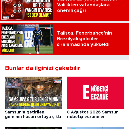
Valilikten vatandaşlara
önemli çağrı
Talisca, Fenerbahçe’nin
Brezilyalı golcüler
sıralamasında yükseldi
Bunlar da ilginizi çekebilir
Samsun'a getirilen
8 Ağustos 2026 Samsun
geminin hasarı ortaya çıktı
nöbetçi eczaneler