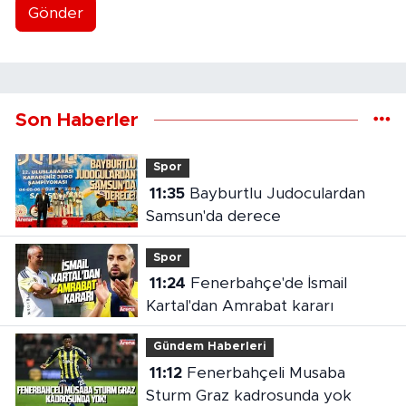
Gönder
Son Haberler
Spor
11:35
Bayburtlu Judoculardan
Samsun'da derece
Spor
11:24
Fenerbahçe'de İsmail
Kartal'dan Amrabat kararı
Gündem Haberleri
11:12
Fenerbahçeli Musaba
Sturm Graz kadrosunda yok