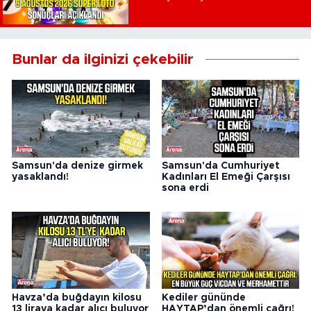
Bunlar da ilginizi çekebilir
Samsun'da denize girmek
Samsun'da Cumhuriyet
yasaklandı!
Kadınları El Emeği Çarşısı
sona erdi
Havza’da buğdayın kilosu
Kediler gününde
13 liraya kadar alıcı buluyor
HAYTAP’dan önemli çağrı!