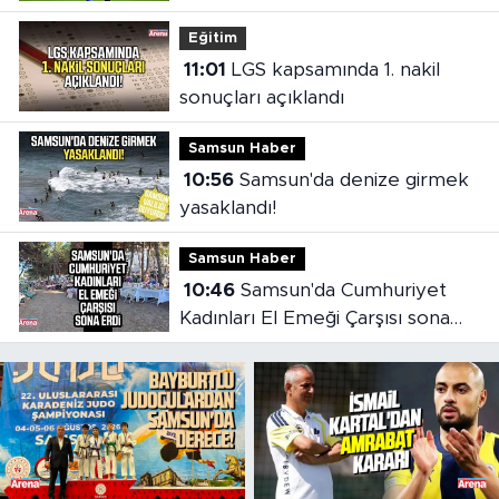
Eğitim
11:01
LGS kapsamında 1. nakil
sonuçları açıklandı
Samsun Haber
10:56
Samsun'da denize girmek
yasaklandı!
Samsun Haber
10:46
Samsun'da Cumhuriyet
Kadınları El Emeği Çarşısı sona
erdi