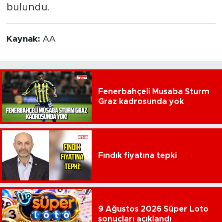
bulundu.
Kaynak:
AA
Fenerbahçeli Musaba Sturm
Graz kadrosunda yok
Fındık fiyatına tepki
9 Ağustos 2026 Süper Loto
sonuçları açıklandı