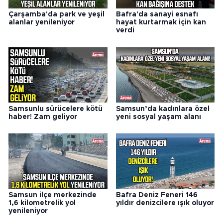
Çarşamba'da park ve yeşil
Bafra'da sanayi esnafı
alanlar yenileniyor
hayat kurtarmak için kan
verdi
Samsunlu sürücelere kötü
Samsun’da kadınlara özel
haber! Zam geliyor
yeni sosyal yaşam alanı
Samsun ilçe merkezinde
Bafra Deniz Feneri 146
1,6 kilometrelik yol
yıldır denizcilere ışık oluyor
yenileniyor