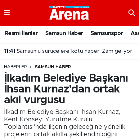
Nöbetçi Eczaneler
Resmi İlanlar
Samsun Haber
Samsunspor
As
11:41
Samsunlu sürücelere kötü haber! Zam geliyor
Hava Durumu
11:26
Samsunspor'da hazırlık maçları tamamlandı!
Samsun Namaz Vakitleri
HABERLER
SAMSUN HABER
Trafik Durumu
İlkadım Belediye Başkanı
İhsan Kurnaz'dan ortak
Süper Lig Puan Durumu ve Fikstür
akıl vurgusu
Tüm Manşetler
İlkadım Belediye Başkanı İhsan Kurnaz,
Son Dakika Haberleri
Kent Konseyi Yürütme Kurulu
Toplantısı'nda ilçenin geleceğine yönelik
projelerin ortak akılla şekillendirildiğini
Haber Arşivi