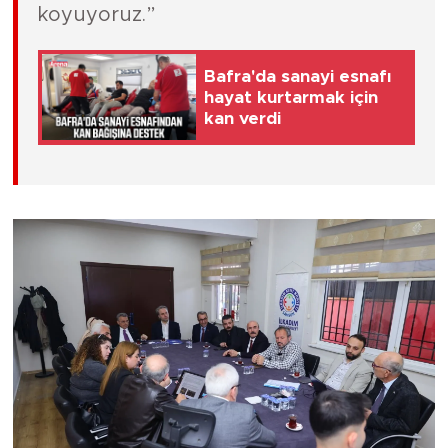
koyuyoruz.”
Bafra'da sanayi esnafı
hayat kurtarmak için
kan verdi