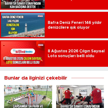
Bafra Deniz Feneri 146 yıldır
denizcilere ışık oluyor
8 Ağustos 2026 Çılgın Sayısal
Loto sonuçları belli oldu
Bunlar da ilginizi çekebilir