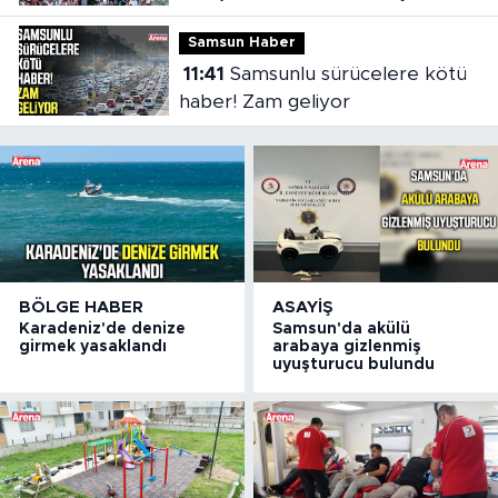
Samsun Haber
11:41
Samsunlu sürücelere kötü
haber! Zam geliyor
BÖLGE HABER
ASAYIŞ
Karadeniz'de denize
Samsun'da akülü
girmek yasaklandı
arabaya gizlenmiş
uyuşturucu bulundu