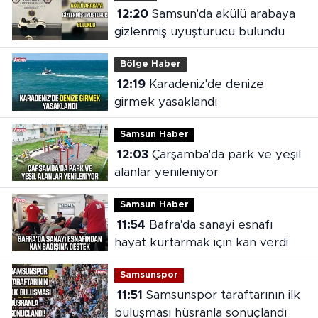
12:20
Samsun'da akülü arabaya
gizlenmiş uyuşturucu bulundu
Bölge Haber
12:19
Karadeniz'de denize
girmek yasaklandı
Samsun Haber
12:03
Çarşamba'da park ve yeşil
alanlar yenileniyor
Samsun Haber
11:54
Bafra'da sanayi esnafı
hayat kurtarmak için kan verdi
Samsunspor
11:51
Samsunspor taraftarının ilk
buluşması hüsranla sonuçlandı