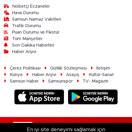
Nöbetçi Eczaneler
Hava Durumu
Samsun Namaz Vakitleri
Trafik Durumu
Puan Durumu ve Fikstür
Tüm Manşetler
Son Dakika Haberleri
Haber Arşivi
Çerez Politikası
Gizlilik Sözleşmesi
İletişim
Künye
Haber Arşivi
Asayiş
Kültür-Sanat
Samsun Haber
Samsunspor
TV- Magazin
RSS
Copyright © 2026. Her hakkı saklıdır.
En iyi site deneyimi sağlamak için