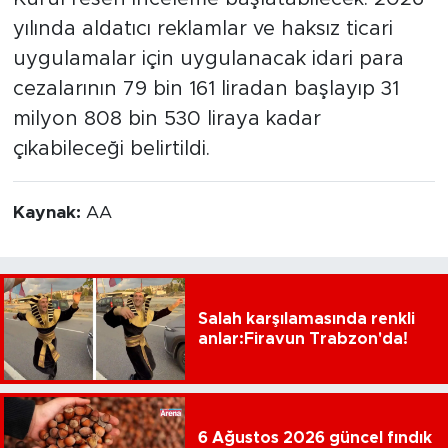
yılında aldatıcı reklamlar ve haksız ticari
uygulamalar için uygulanacak idari para
cezalarının 79 bin 161 liradan başlayıp 31
milyon 808 bin 530 liraya kadar
çıkabileceği belirtildi.
Kaynak:
AA
Salah karşılamasında renkli
anlar:Firavun Trabzon'da!
6 Ağustos 2026 güncel fındık