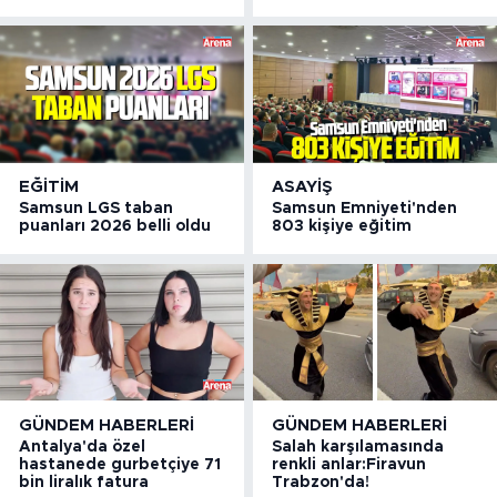
EĞITIM
ASAYIŞ
Samsun LGS taban
Samsun Emniyeti'nden
puanları 2026 belli oldu
803 kişiye eğitim
GÜNDEM HABERLERI
GÜNDEM HABERLERI
Antalya'da özel
Salah karşılamasında
hastanede gurbetçiye 71
renkli anlar:Firavun
bin liralık fatura
Trabzon'da!