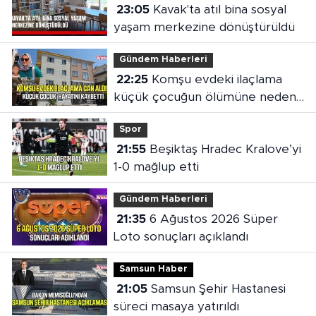
23:05
Kavak'ta atıl bina sosyal
yaşam merkezine dönüştürüldü
Gündem Haberleri
22:25
Komşu evdeki ilaçlama
küçük çocuğun ölümüne neden
oldu
Spor
21:55
Beşiktaş Hradec Kralove’yi
1-0 mağlup etti
Gündem Haberleri
21:35
6 Ağustos 2026 Süper
Loto sonuçları açıklandı
Samsun Haber
21:05
Samsun Şehir Hastanesi
süreci masaya yatırıldı