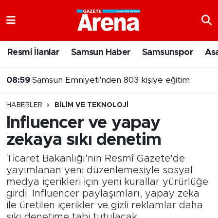
Nöbetçi Eczaneler
Resmi İlanlar
Samsun Haber
Samsunspor
As
Hava Durumu
08:30
Antalya'da özel hastanede gurbetçiye 71 bin liralık fatura
Samsun Namaz Vakitleri
HABERLER
BILIM VE TEKNOLOJI
Trafik Durumu
Influencer ve yapay
zekaya sıkı denetim
Süper Lig Puan Durumu ve Fikstür
Ticaret Bakanlığı'nın Resmî Gazete'de
Tüm Manşetler
yayımlanan yeni düzenlemesiyle sosyal
medya içerikleri için yeni kurallar yürürlüğe
Son Dakika Haberleri
girdi. Influencer paylaşımları, yapay zeka
ile üretilen içerikler ve gizli reklamlar daha
Haber Arşivi
sıkı denetime tabi tutulacak.