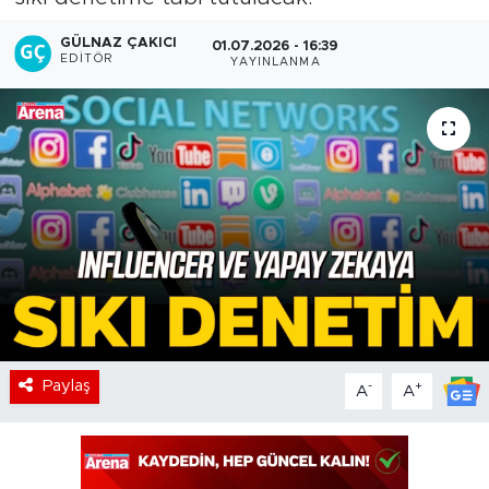
GÜLNAZ ÇAKICI
01.07.2026 - 16:39
EDITÖR
YAYINLANMA
Paylaş
-
+
A
A