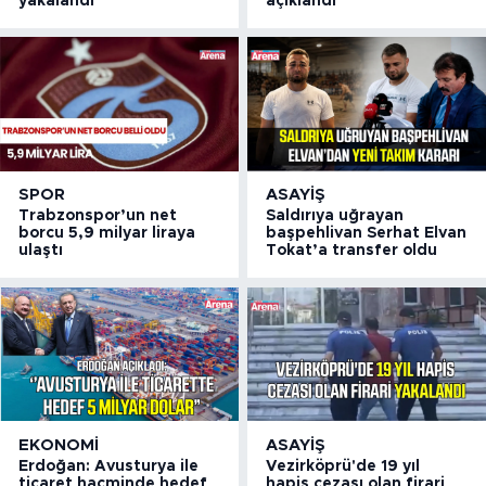
yakalandı
açıklandı
SPOR
ASAYIŞ
Trabzonspor’un net
Saldırıya uğrayan
borcu 5,9 milyar liraya
başpehlivan Serhat Elvan
ulaştı
Tokat’a transfer oldu
EKONOMI
ASAYIŞ
Erdoğan: Avusturya ile
Vezirköprü'de 19 yıl
ticaret hacminde hedef
hapis cezası olan firari