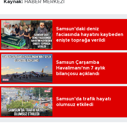
Kaynak:
HABER MERKEZİ
Samsun’daki deniz
faciasında hayatını kaybeden
enişte toprağa verildi
Samsun Çarşamba
Havalimanı’nın 7 aylık
bilançosu açıklandı
Samsun’da trafik hayatı
olumsuz etkiledi