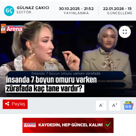
GÜLNAZ ÇAKICI
30.10.2025 - 21:52
22.01.2026 - 15:3
EDITÖR
YAYINLANMA
GÜNCELLEME
Paylaş
-
+
A
A