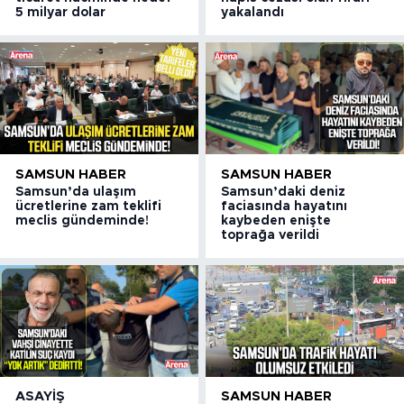
5 milyar dolar
yakalandı
SAMSUN HABER
SAMSUN HABER
Samsun’da ulaşım
Samsun’daki deniz
ücretlerine zam teklifi
faciasında hayatını
meclis gündeminde!
kaybeden enişte
toprağa verildi
ASAYIŞ
SAMSUN HABER