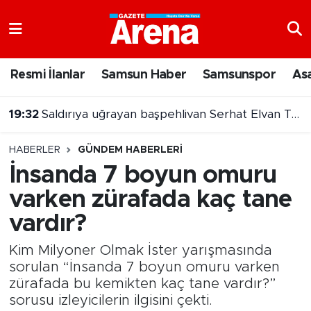
Nöbetçi Eczaneler
Resmi İlanlar
Samsun Haber
Samsunspor
As
Hava Durumu
19:32
Saldırıya uğrayan başpehlivan Serhat Elvan Tokat’a transfer oldu
Samsun Namaz Vakitleri
HABERLER
GÜNDEM HABERLERI
Trafik Durumu
İnsanda 7 boyun omuru
varken zürafada kaç tane
Süper Lig Puan Durumu ve Fikstür
vardır?
Tüm Manşetler
Kim Milyoner Olmak İster yarışmasında
Son Dakika Haberleri
sorulan “İnsanda 7 boyun omuru varken
zürafada bu kemikten kaç tane vardır?”
sorusu izleyicilerin ilgisini çekti.
Haber Arşivi