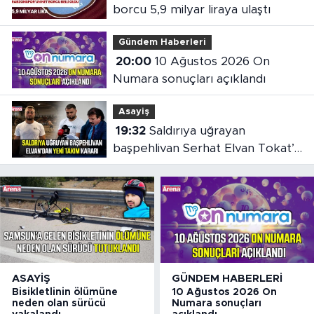
borcu 5,9 milyar liraya ulaştı
Gündem Haberleri
20:00
10 Ağustos 2026 On
Numara sonuçları açıklandı
Asayiş
19:32
Saldırıya uğrayan
başpehlivan Serhat Elvan Tokat’a
transfer oldu
ASAYIŞ
GÜNDEM HABERLERI
Bisikletlinin ölümüne
10 Ağustos 2026 On
neden olan sürücü
Numara sonuçları