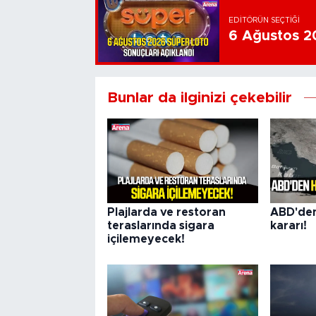
EDITÖRÜN SEÇTIĞI
6 Ağustos 20
Bunlar da ilginizi çekebilir
Plajlarda ve restoran
ABD'de
teraslarında sigara
kararı!
içilemeyecek!