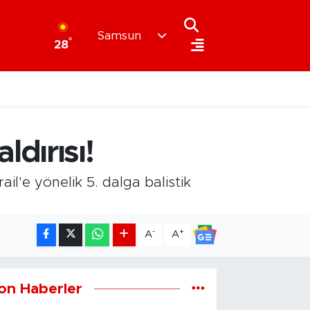
Samsun
°
28
ldırısı!
ail'e yönelik 5. dalga balistik
-
+
A
A
on Haberler