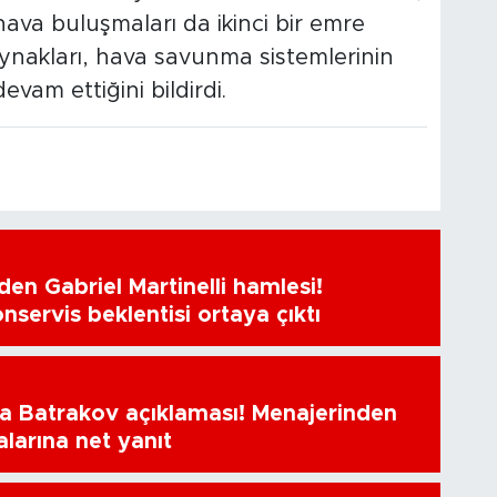
ava buluşmaları da ikinci bir emre
aynakları, hava savunma sistemlerinin
evam ettiğini bildirdi.
en Gabriel Martinelli hamlesi!
nservis beklentisi ortaya çıktı
a Batrakov açıklaması! Menajerinden
alarına net yanıt