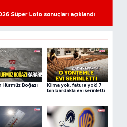
26 Süper Loto sonuçları açıklandı
n Hürmüz Boğazı
Klima yok, fatura yok! 7
bin bardakla evi serinletti