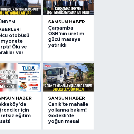
ÜNDEM
SAMSUN HABER
Çarşamba
ABERLERI
OSB’nin üretim
olcu otobüsü
gücü masaya
amyonete
yatırıldı
rptı! Ölü ve
ralılar var
AMSUN HABER
SAMSUN HABER
ekkeköy’de
Canik’te mahalle
renciler için
yollarına bakım!
retsiz eğitim
Gödekli’de
rsatı!
yoğun mesai