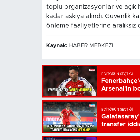
toplu organizasyonlar ve açık h
kadar askıya alındı. Güvenlik k
önleme faaliyetlerine aralıksız d
Kaynak:
HABER MERKEZİ
EDITÖRÜN SEÇTIĞI
Fenerbahçe'd
Arsenal'in bo
EDITÖRÜN SEÇTIĞI
Galatasaray'
transfer iddi