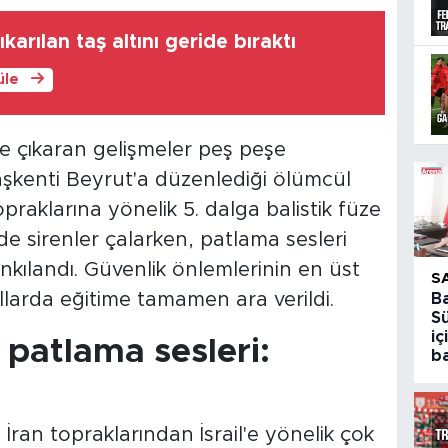
karılan taş altını geride bıraktı
üle
e çıkaran gelişmeler peş peşe
başkenti Beyrut'a düzenlediği ölümcül
topraklarına yönelik 5. dalga balistik füze
linde sirenler çalarken, patlama sesleri
nkılandı. Güvenlik önlemlerinin en üst
S
kullarda eğitime tamamen ara verildi.
B
S
iç
 patlama sesleri:
ba
 İran topraklarından İsrail'e yönelik çok