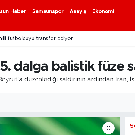
sun Haber
Samsunspor
Asayiş
Ekonomi
illi futbolcuyu transfer ediyor
 5. dalga balistik füze sa
Beyrut'a düzenlediği saldırının ardından İran, İsr
S