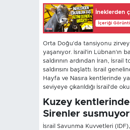
İneklerden çı
İçeriği Görünt
Orta Doğu'da tansiyonu zirvey
yaşanıyor. İsrail'in Lübnan'ın 
saldırının ardından İran, İsrail 
saldırısını başlattı. İsrail gene
Hayfa ve Nasıra kentlerinde ya
seviyeye çıkarıldığı İsrail'de o
Kuzey kentlerinde
Sirenler susmuyor
İsrail Savunma Kuvvetleri (IDF),