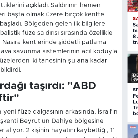
ettiklerini açıkladı. Saldırının hemen
ri başta olmak üzere birçok kentte
S
 başladı. Bölgeden gelen ilk bilgilere
S
b
balistik füze saldırısı sırasında özellikle
8 
 Nasıra kentlerinde şiddetli patlama
tr
 hava savunma sistemlerinin acil koduyla
 füzelerden iki tanesinin şu ana kadar
ildirdi.
ardağı taşırdı: "ABD
S
tir"
F
Lu
Tr
yeni füze dalgasının arkasında, İsrail'in
bo
şkenti Beyrut'un Dahiye bölgesine
r alıyor. 2 kişinin hayatını kaybettiği, 11