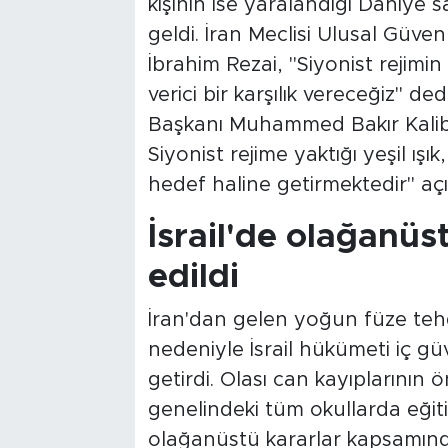
kişinin ise yaralandığı Dahiye s
geldi. İran Meclisi Ulusal Güve
İbrahim Rezai, "Siyonist rejimin 
verici bir karşılık vereceğiz" de
Başkanı Muhammed Bakır Kaliba
Siyonist rejime yaktığı yeşil ış
hedef haline getirmektedir" a
İsrail'de olağanüst
edildi
İran'dan gelen yoğun füze tehdi
nedeniyle İsrail hükümeti iç gü
getirdi. Olası can kayıplarının
genelindeki tüm okullarda eğiti
olağanüstü kararlar kapsamında s