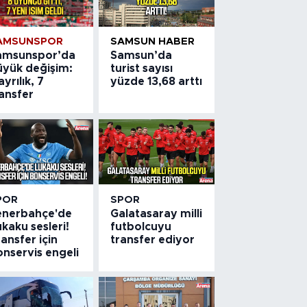
AMSUNSPOR
SAMSUN HABER
amsunspor’da
Samsun’da
üyük değişim:
turist sayısı
ayrılık, 7
yüzde 13,68 arttı
ansfer
POR
SPOR
enerbahçe'de
Galatasaray milli
kaku sesleri!
futbolcuyu
ansfer için
transfer ediyor
nservis engeli