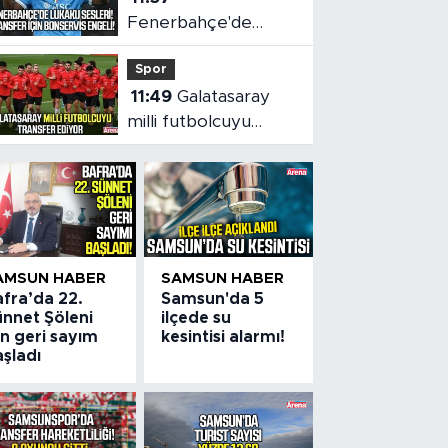
Fenerbahçe'de
Lukaku sesleri!
Spor
Transfer için
11:49
Galatasaray
bonservis engeli
milli futbolcuyu
transfer ediyor
AMSUN HABER
SAMSUN HABER
afra’da 22.
Samsun'da 5
ünnet Şöleni
ilçede su
in geri sayım
kesintisi alarmı!
şladı