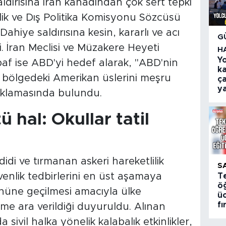
aldırısına İran kanadından çok sert tepki
nlik ve Dış Politika Komisyonu Sözcüsü
Dahiye saldırısına kesin, kararlı ve acı
G
di. İran Meclisi ve Müzakere Heyeti
H
Y
f ise ABD'yi hedef alarak, "ABD'nin
k
ık, bölgedeki Amerikan üslerini meşru
ça
ya
çıklamasında bulundu.
ü hal: Okullar tatil
di ve tırmanan askeri hareketlilik
S
venlik tedbirlerini en üst aşamaya
T
öğ
 önüne geçilmesi amacıyla ülke
üc
fı
me ara verildiği duyuruldu. Alınan
ivil halka yönelik kalabalık etkinlikler,