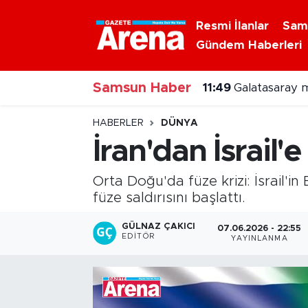
Resmi İlanlar
Sam
Gündem Haberleri
Nöbetçi Eczaneler
Samsun Haber
Hava Durumu
11:49
Galatasaray m
Samsun Namaz Vakitleri
HABERLER
DÜNYA
İran'dan İsrail'e
Trafik Durumu
Orta Doğu'da füze krizi: İsrail'in 
Süper Lig Puan Durumu ve Fikstür
füze saldırısını başlattı.
Tüm Manşetler
GÜLNAZ ÇAKICI
07.06.2026 - 22:55
EDITÖR
YAYINLANMA
Son Dakika Haberleri
Haber Arşivi