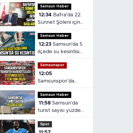
Samsun Haber
12:34
Bafra’da 22.
Sünnet Şöleni için
geri sayım başladı
Samsun Haber
12:23
Samsun'da 5
ilçede su kesintisi
alarmı!
Samsunspor
12:05
Samsunspor’da
büyük değişim: 8
Samsun Haber
ayrılık, 7 transfer
11:58
Samsun’da
turist sayısı yüzde
13,68 arttı
Spor
11:57