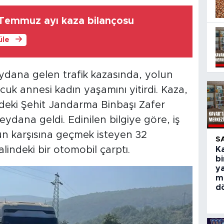
Temmuz ayı kaza bilançosu
üle
dana gelen trafik kazasında, yolun
uk annesi kadın yaşamını yitirdi. Kaza,
deki Şehit Jandarma Binbaşı Zafer
ydana geldi. Edinilen bilgiye göre, iş
un karşısına geçmek isteyen 32
S
lindeki bir otomobil çarptı.
Ka
bi
y
m
d