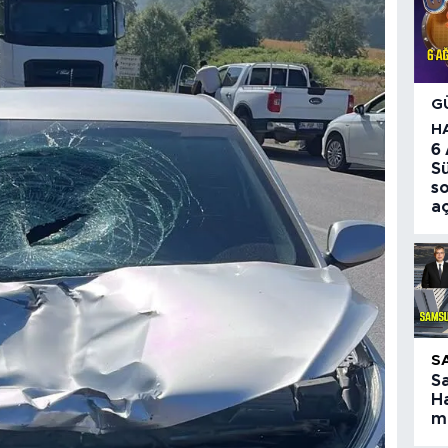
G
H
6
S
so
aç
S
S
Ha
ma