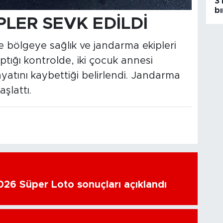
3 
bı
PLER SEVK EDİLDİ
e bölgeye sağlık ve jandarma ekipleri
aptığı kontrolde, iki çocuk annesi
atını kaybettiği belirlendi. Jandarma
aşlattı.
26 Süper Loto sonuçları açıklandı