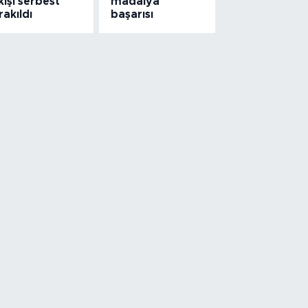
kişi serbest
madalya
rakıldı
başarısı