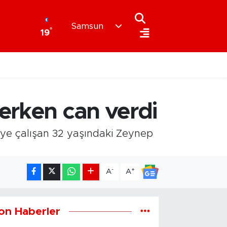
Samsun
°
19
çerken can verdi
eye çalışan 32 yaşındaki Zeynep
-
+
A
A
on Haberler