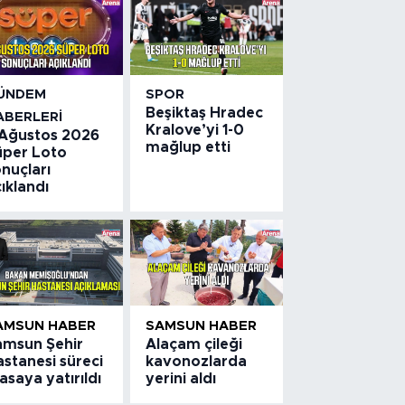
ÜNDEM
SPOR
Beşiktaş Hradec
ABERLERI
Kralove’yi 1-0
 Ağustos 2026
mağlup etti
üper Loto
nuçları
ıklandı
AMSUN HABER
SAMSUN HABER
amsun Şehir
Alaçam çileği
stanesi süreci
kavonozlarda
saya yatırıldı
yerini aldı