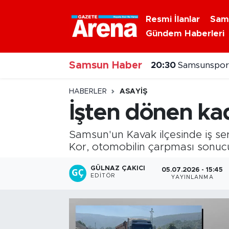
Resmi İlanlar
Sam
Gündem Haberleri
Nöbetçi Eczaneler
20:30
Samsunspor'
Samsun Haber
Hava Durumu
20:20
Alaçam çileğ
Samsun Namaz Vakitleri
HABERLER
ASAYIŞ
İşten dönen kad
Trafik Durumu
Samsun'un Kavak ilçesinde iş se
Süper Lig Puan Durumu ve Fikstür
Kor, otomobilin çarpması sonucu
Tüm Manşetler
GÜLNAZ ÇAKICI
05.07.2026 - 15:45
EDITÖR
YAYINLANMA
Son Dakika Haberleri
Haber Arşivi