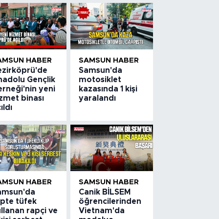
AMSUN HABER
SAMSUN HABER
ezirköprü'de
Samsun'da
nadolu Gençlik
motosiklet
rneği'nin yeni
kazasında 1 kişi
zmet binası
yaralandı
ıldı
AMSUN HABER
SAMSUN HABER
amsun'da
Canik BİLSEM
ipte tüfek
öğrencilerinden
llanan rapçi ve
Vietnam'da