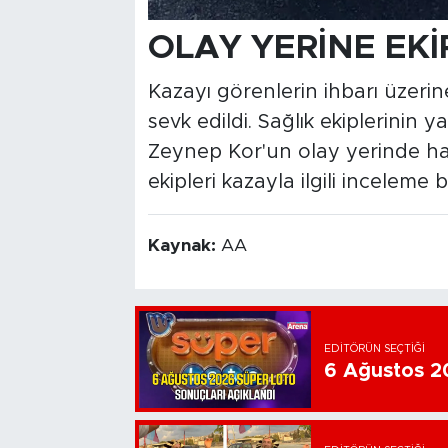
OLAY YERİNE EKİ
Kazayı görenlerin ihbarı üzerin
sevk edildi. Sağlık ekiplerinin y
Zeynep Kor'un olay yerinde hay
ekipleri kazayla ilgili inceleme b
Kaynak:
AA
EDITÖRÜN SEÇTIĞI
6 Ağustos 20