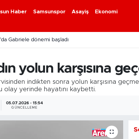
sun Haber
Samsunspor
Asayiş
Ekonomi
da Gabriele dönemi başladı
i kavonozlarda yerini aldı
ın yolun karşısına ge
rvisinden indikten sonra yolun karşısına geçm
 olay yerinde hayatını kaybetti.
05.07.2026 - 15:54
GÜNCELLEME
S