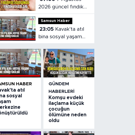
2026 güncel fındık
fiyatları
Samsun Haber
23:05
Kavak'ta atıl
bina sosyal yaşam
merkezine
dönüştürüldü
AMSUN HABER
GÜNDEM
vak'ta atıl
HABERLERI
na sosyal
Komşu evdeki
aşam
ilaçlama küçük
erkezine
çocuğun
önüştürüldü
ölümüne neden
oldu