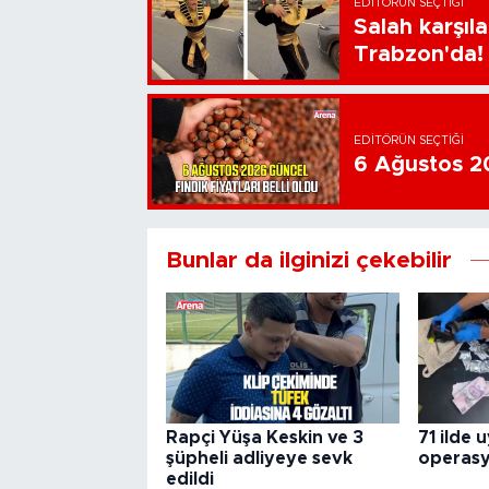
EDITÖRÜN SEÇTIĞI
Salah karşıl
Trabzon'da!
EDITÖRÜN SEÇTIĞI
6 Ağustos 202
Bunlar da ilginizi çekebilir
Rapçi Yüşa Keskin ve 3
71 ilde 
şüpheli adliyeye sevk
operas
edildi