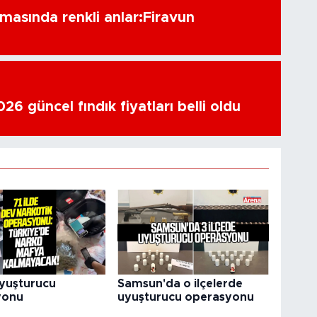
amasında renkli anlar:Firavun
6 güncel fındık fiyatları belli oldu
uyuşturucu
Samsun'da o ilçelerde
yonu
uyuşturucu operasyonu