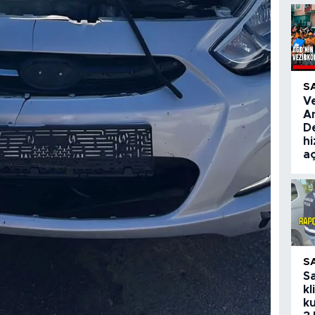
S
V
A
De
hi
aç
S
S
kl
ku