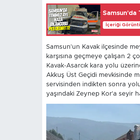
Samsun'da 
İçeriği Görünt
Samsun'un Kavak ilçesinde mey
karşısına geçmeye çalışan 2 çoc
Kavak-Asarcık kara yolu üzerin
Akkuş Üst Geçidi mevkisinde me
servisinden indikten sonra yol
yaşındaki Zeynep Kor'a seyir ha