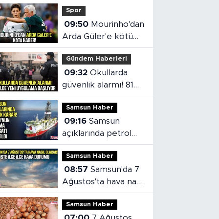
Spor
09:50
Mourinho'dan
Arda Güler'e kötü
haber!
Gündem Haberleri
09:32
Okullarda
güvenlik alarmı! 81
ilde yeni uygulama
Samsun Haber
başlıyor
09:16
Samsun
açıklarında petrol
aramaları devam
Samsun Haber
edecek!
08:57
Samsun'da 7
Ağustos'ta hava nasıl
olacak?
Samsun Haber
07:00
7 Ağustos