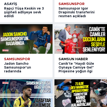
ASAYIŞ
SAMSUNSPOR
Rapçi Yüşa Keskin ve 3
Samsunspor Igor
şüpheli adliyeye sevk
Drapinski transferini
edildi
resmen açıkladı
SAMSUNSPOR
SAMSUN HABER
Jadon Sancho
Canik'te "Haydi Güle
Samsunspor'un
Oynaya Camiye Gel"
radarında
Projesine yoğun ilgi