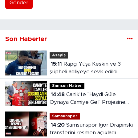
Gönder
Son Haberler
Asayiş
15:11
Rapçi Yüşa Keskin ve 3
şüpheli adliyeye sevk edildi
Samsun Haber
14:48
Canik'te "Haydi Güle
Oynaya Camiye Gel" Projesine
yoğun ilgi
Samsunspor
14:20
Samsunspor Igor Drapinski
transferini resmen açıkladı