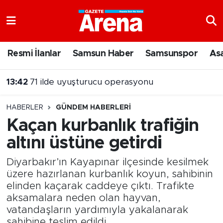
Nöbetçi Eczaneler
Resmi İlanlar
Samsun Haber
Samsunspor
As
Hava Durumu
13:42
71 ilde uyuşturucu operasyonu
Samsun Namaz Vakitleri
HABERLER
GÜNDEM HABERLERI
Trafik Durumu
Kaçan kurbanlık trafiğin
altını üstüne getirdi
Süper Lig Puan Durumu ve Fikstür
Diyarbakır’ın Kayapınar ilçesinde kesilmek
Tüm Manşetler
üzere hazırlanan kurbanlık koyun, sahibinin
elinden kaçarak caddeye çıktı. Trafikte
Son Dakika Haberleri
aksamalara neden olan hayvan,
vatandaşların yardımıyla yakalanarak
Haber Arşivi
sahibine teslim edildi.