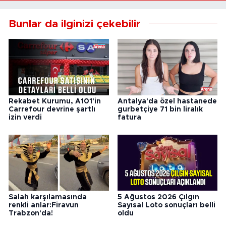
Bunlar da ilginizi çekebilir
Rekabet Kurumu, A101'in
Antalya'da özel hastanede
Carrefour devrine şartlı
gurbetçiye 71 bin liralık
izin verdi
fatura
Salah karşılamasında
5 Ağustos 2026 Çılgın
renkli anlar:Firavun
Sayısal Loto sonuçları belli
Trabzon'da!
oldu