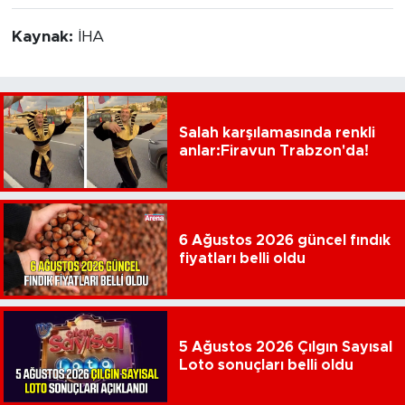
Kaynak:
İHA
Salah karşılamasında renkli
anlar:Firavun Trabzon'da!
6 Ağustos 2026 güncel fındık
fiyatları belli oldu
5 Ağustos 2026 Çılgın Sayısal
Loto sonuçları belli oldu