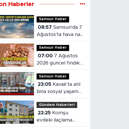
on Haberler
Samsun Haber
08:57
Samsun'da 7
Ağustos'ta hava nasıl
olacak?
Samsun Haber
07:00
7 Ağustos
2026 güncel fındık
fiyatları
Samsun Haber
23:05
Kavak'ta atıl
bina sosyal yaşam
merkezine
Gündem Haberleri
dönüştürüldü
22:25
Komşu
evdeki ilaçlama
küçük çocuğun