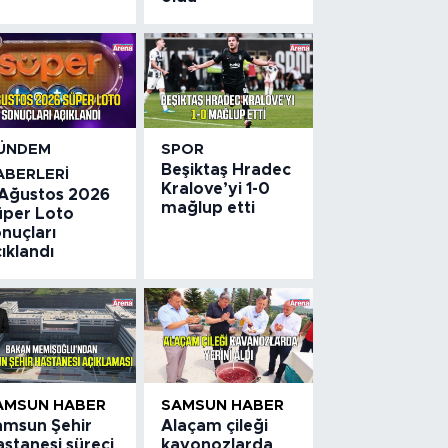
ÜNDEM
SPOR
Beşiktaş Hradec
ABERLERI
Kralove’yi 1-0
 Ağustos 2026
mağlup etti
üper Loto
nuçları
ıklandı
AMSUN HABER
SAMSUN HABER
amsun Şehir
Alaçam çileği
stanesi süreci
kavonozlarda