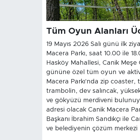
Tüm Oyun Alanları Üc
19 Mayıs 2026 Salı günü ilk ziy
Macera Parkı, saat 10.00 ile 1
Hasköy Mahallesi, Canik Meşe O
gününe özel tüm oyun ve aktivi
Macera Parkı'nda zip coaster, t
trambolin, dev salıncak, yüksek
ve gökyüzü merdiveni bulunuyor
adresi olacak Canik Macera Parkı 
Başkanı İbrahim Sandıkçı ile C
ve belediyenin çözüm merkezi ü