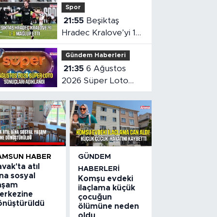
Spor
ölümüne neden oldu
21:55
Beşiktaş
Hradec Kralove’yi 1-
0 mağlup etti
Gündem Haberleri
21:35
6 Ağustos
2026 Süper Loto
sonuçları açıklandı
AMSUN HABER
GÜNDEM
vak'ta atıl
HABERLERI
na sosyal
Komşu evdeki
aşam
ilaçlama küçük
erkezine
çocuğun
önüştürüldü
ölümüne neden
oldu