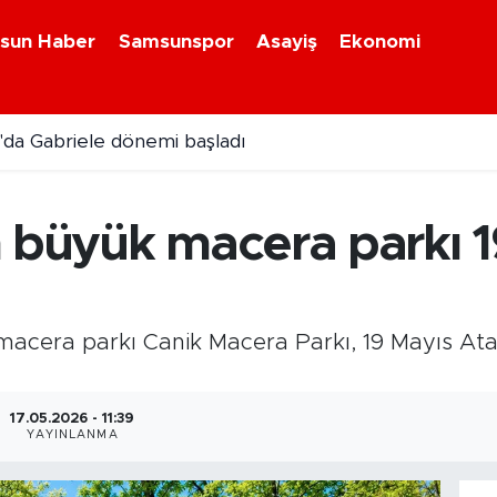
sun Haber
Samsunspor
Asayiş
Ekonomi
da Gabriele dönemi başladı
i kavonozlarda yerini aldı
 büyük macera parkı 1
macera parkı Canik Macera Parkı, 19 Mayıs At
17.05.2026 - 11:39
YAYINLANMA