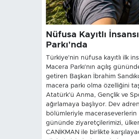
Nüfusa Kayıtlı İnsan
Parkı'nda
Türkiye'nin nüfusa kayıtlı ilk 
Macera Parkı'nın açılış gününde 
getiren Başkan İbrahim Sandıkç
macera parkı olma özelliğini t
Atatürk'ü Anma, Gençlik ve Spo
ağırlamaya başlıyor. Dev adrena
bölümleriyle maceraseverlerin d
gününde ziyaretçilerimizi, ülkem
CANİKMAN ile birlikte karşılaya