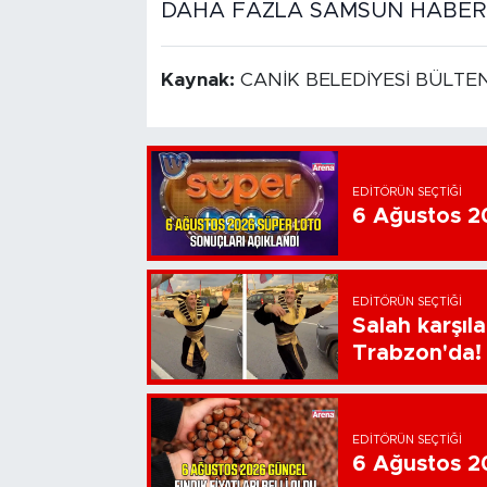
DAHA FAZLA SAMSUN HABER İ
Kaynak:
CANİK BELEDİYESİ BÜLTE
EDITÖRÜN SEÇTIĞI
6 Ağustos 20
EDITÖRÜN SEÇTIĞI
Salah karşıl
Trabzon'da!
EDITÖRÜN SEÇTIĞI
6 Ağustos 202