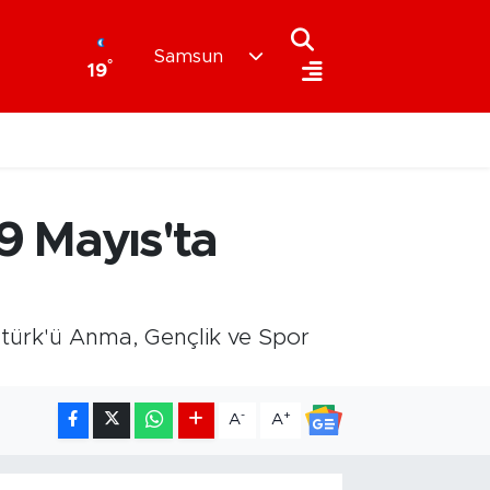
Samsun
°
19
9 Mayıs'ta
atürk'ü Anma, Gençlik ve Spor
-
+
A
A