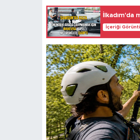
İlkadım'da 
İçeriği Görünt