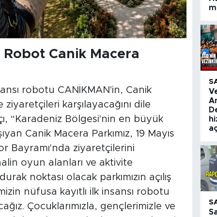
ma
sı Robot Canik Macera
S
insansı robotu CANİKMAN'in, Canik
V
A
ziyaretçileri karşılayacağını dile
De
ı, “Karadeniz Bölgesi'nin en büyük
hi
aç
aşıyan Canik Macera Parkımız, 19 Mayıs
r Bayramı'nda ziyaretçilerini
lin oyun alanları ve aktivite
urak noktası olacak parkımızın açılış
izin nüfusa kayıtlı ilk insansı robotu
S
cağız. Çocuklarımızla, gençlerimizle ve
S