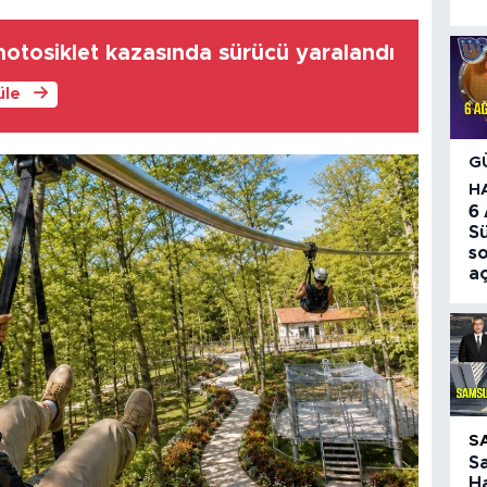
motosiklet kazasında sürücü yaralandı
üle
G
H
6
S
so
aç
S
S
Ha