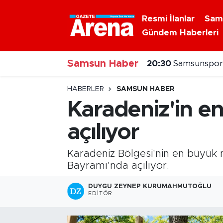
Resmi İlanlar
Sam
Gündem Haberleri
Nöbetçi Eczaneler
20:30
Samsunspor'
Samsun Haber
Hava Durumu
20:20
Alaçam çileğ
Samsun Namaz Vakitleri
HABERLER
SAMSUN HABER
Karadeniz'in en
Trafik Durumu
açılıyor
Süper Lig Puan Durumu ve Fikstür
Karadeniz Bölgesi'nin en büyük 
Tüm Manşetler
Bayramı'nda açılıyor.
DUYGU ZEYNEP KURUMAHMUTOĞLU
Son Dakika Haberleri
EDITÖR
Haber Arşivi