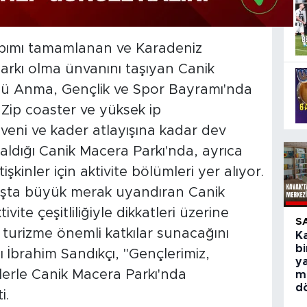
apımı tamamlanan ve Karadeniz
arkı olma ünvanını taşıyan Canik
k'ü Anma, Gençlik ve Spor Bayramı'nda
. Zip coaster ve yüksek ip
eni ve kader atlayışına kadar dev
aldığı Canik Macera Parkı'nda, ayrıca
şkinler için aktivite bölümleri yer alıyor.
aşta büyük merak uyandıran Canik
ite çeşitliliğiyle dikkatleri üzerine
S
 turizme önemli katkılar sunacağını
Ka
bi
 İbrahim Sandıkçı, "Gençlerimiz,
y
lerle Canik Macera Parkı'nda
m
d
i.