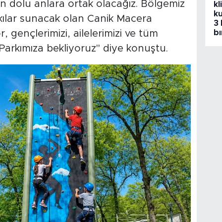
an dolu anlara ortak olacağız. Bölgemiz
kl
ku
tkılar sunacak olan Canik Macera
3 
or, gençlerimizi, ailelerimizi ve tüm
bı
arkımıza bekliyoruz" diye konuştu.