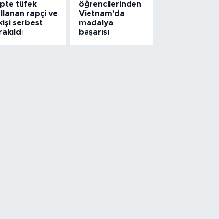
ipte tüfek
öğrencilerinden
llanan rapçi ve
Vietnam'da
kişi serbest
madalya
rakıldı
başarısı