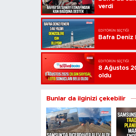
verdi
EDITÖRÜN SEÇTIĞI
Bafra Deniz F
EDITÖRÜN SEÇTIĞI
8 Ağustos 20
oldu
Bunlar da ilginizi çekebilir