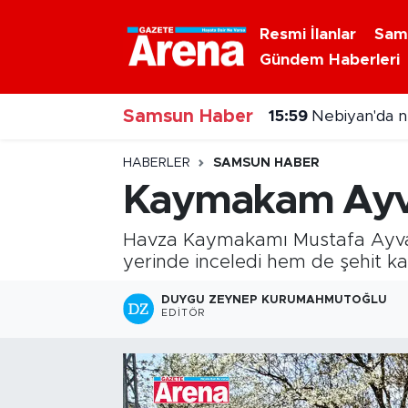
Resmi İlanlar
Sam
Gündem Haberleri
Nöbetçi Eczaneler
Samsun Haber
Hava Durumu
15:59
Nebiyan'da n
Samsun Namaz Vakitleri
HABERLER
SAMSUN HABER
Kaymakam Ayvat
Trafik Durumu
Havza Kaymakamı Mustafa Ayvat,
Süper Lig Puan Durumu ve Fikstür
yerinde inceledi hem de şehit ka
Tüm Manşetler
DUYGU ZEYNEP KURUMAHMUTOĞLU
EDITÖR
Son Dakika Haberleri
Haber Arşivi