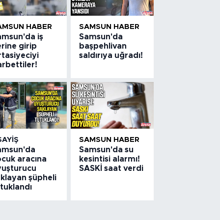
AMSUN HABER
SAMSUN HABER
amsun'da iş
Samsun'da
rine girip
başpehlivan
rtasiyeciyi
saldırıya uğradı!
rbettiler!
SAYIŞ
SAMSUN HABER
amsun'da
Samsun'da su
ocuk aracına
kesintisi alarmı!
yuşturucu
SASKİ saat verdi
klayan şüpheli
tuklandı