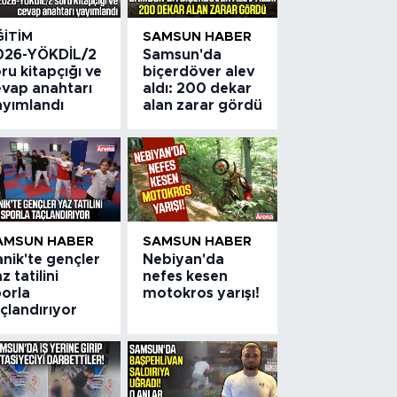
ĞITIM
SAMSUN HABER
026-YÖKDİL/2
Samsun'da
ru kitapçığı ve
biçerdöver alev
evap anahtarı
aldı: 200 dekar
ayımlandı
alan zarar gördü
AMSUN HABER
SAMSUN HABER
nik'te gençler
Nebiyan'da
z tatilini
nefes kesen
porla
motokros yarışı!
çlandırıyor