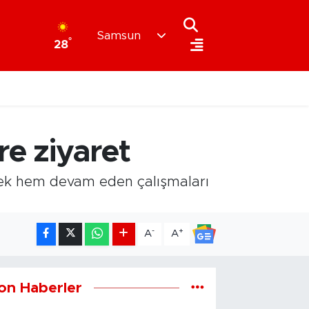
Samsun
°
28
e ziyaret
rek hem devam eden çalışmaları
-
+
A
A
on Haberler