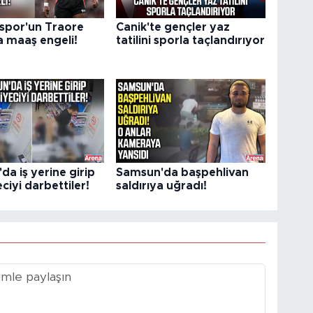
por'un Traore
Canik'te gençler yaz
a maaş engeli!
tatilini sporla taçlandırıyor
a iş yerine girip
Samsun'da başpehlivan
eciyi darbettiler!
saldırıya uğradı!