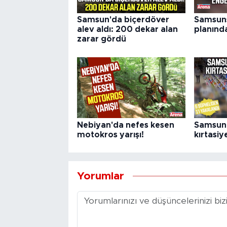
Samsun'da biçerdöver
Samsuns
alev aldı: 200 dekar alan
planınd
zarar gördü
Nebiyan'da nefes kesen
Samsun'd
motokros yarışı!
kırtasiy
Yorumlar