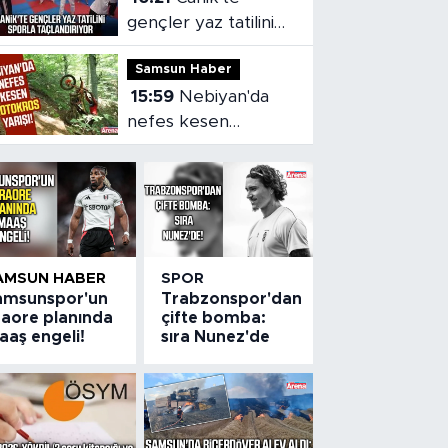
gençler yaz tatilini
sporla taçlandırıyor
Samsun Haber
15:59
Nebiyan'da
nefes kesen
motokros yarışı!
AMSUN HABER
SPOR
amsunspor'un
Trabzonspor'dan
raore planında
çifte bomba:
aaş engeli!
sıra Nunez'de