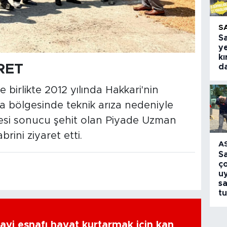
S
S
ye
kı
RET
da
 birlikte 2012 yılında Hakkari'nin
ca bölgesinde teknik arıza nedeniyle
mesi sonucu şehit olan Piyade Uzman
ini ziyaret etti.
A
S
ç
u
sa
tu
ayi esnafı hayat kurtarmak için kan