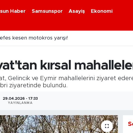
sun Haber
Samsunspor
Asayiş
Ekonomi
efes kesen motokros yarışı!
'tan kırsal mahalleler
 Gelincik ve Eymir mahallelerini ziyaret ede
bri ziyaretinde bulundu.
29.04.2026 - 17:33
YAYINLANMA
S