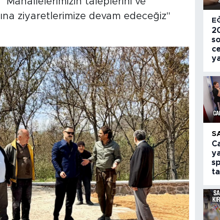
Mahallelerimizin taleplerini ve
dına ziyaretlerimize devam edeceğiz"
E
2
so
c
y
S
Ca
ya
s
ta