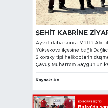
ŞEHİT KABRİNE ZİYA
Ayvat daha sonra Müftü Alıcı ile
Yüksekova ilçesine bağlı Dağlı
Sikorsky tipi helikopterin düş
Çavuş Muharrem Saygün'ün kabr
Kaynak:
AA
EDITÖRÜN SEÇTIĞI
Bafra'da san