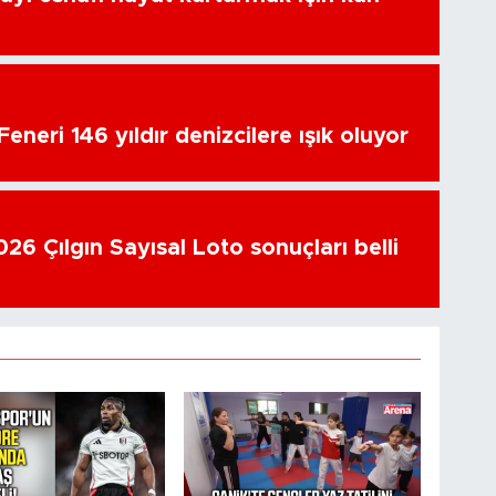
eneri 146 yıldır denizcilere ışık oluyor
26 Çılgın Sayısal Loto sonuçları belli