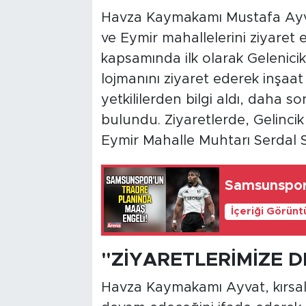
Havza Kaymakamı Mustafa Ayvat,
ve Eymir mahallelerini ziyaret 
kapsamında ilk olarak Gelenic
lojmanını ziyaret ederek inşaat i
yetkililerden bilgi aldı, daha 
bulundu. Ziyaretlerde, Gelincik
Eymir Mahalle Muhtarı Serdal 
Samsunspor'
İçeriği Görünt
"ZİYARETLERİMİZE 
Havza Kaymakamı Ayvat, kırsal m