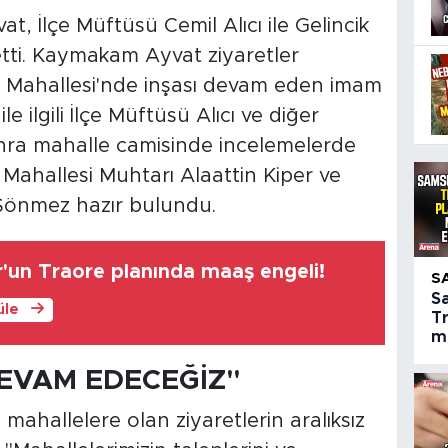
 İlçe Müftüsü Cemil Alıcı ile Gelincik
etti. Kaymakam Ayvat ziyaretler
ik Mahallesi'nde inşası devam eden imam
le ilgili İlçe Müftüsü Alıcı ve diğer
sonra mahalle camisinde incelemelerde
 Mahallesi Muhtarı Alaattin Kiper ve
Sönmez hazır bulundu.
un Traore planında maaş engeli!
S
S
üle
T
m
DEVAM EDECEĞİZ"
ahallelere olan ziyaretlerin aralıksız