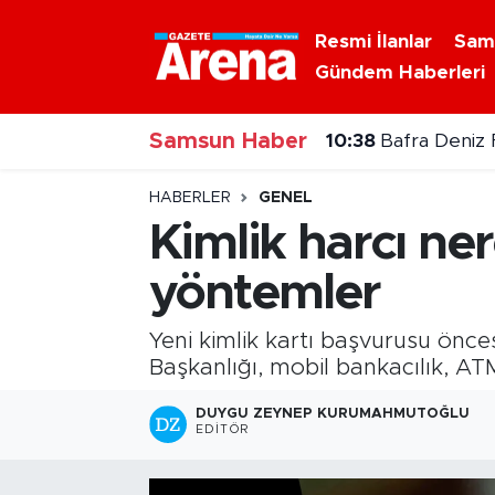
Resmi İlanlar
Sam
Gündem Haberleri
Nöbetçi Eczaneler
Samsun Haber
Hava Durumu
10:38
Bafra Deniz F
Samsun Namaz Vakitleri
HABERLER
GENEL
Kimlik harcı ne
Trafik Durumu
yöntemler
Süper Lig Puan Durumu ve Fikstür
Yeni kimlik kartı başvurusu önces
Tüm Manşetler
Başkanlığı, mobil bankacılık, AT
DUYGU ZEYNEP KURUMAHMUTOĞLU
Son Dakika Haberleri
EDITÖR
Haber Arşivi