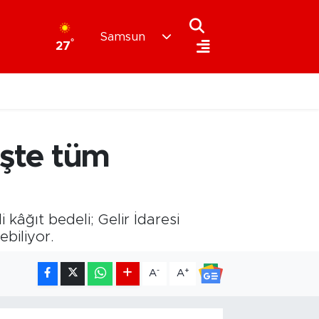
Samsun
°
27
İşte tüm
 kâğıt bedeli; Gelir İdaresi
biliyor.
-
+
A
A