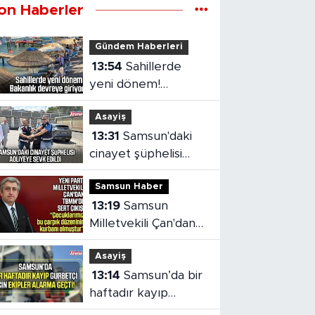
on Haberler
Gündem Haberleri
13:54
Sahillerde
yeni dönem!
Bakanlık devreye
Asayiş
giriyor
13:31
Samsun'daki
cinayet şüphelisi
adliyeye sevk edildi
Samsun Haber
13:19
Samsun
Milletvekili Çan'dan
TBMM'de çocuk
Asayiş
adaleti vurgusu
13:14
Samsun’da bir
haftadır kayıp
gurbetçi için ekipler