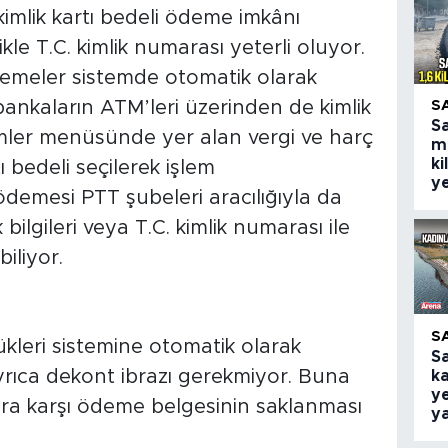
kimlik kartı bedeli ödeme imkânı
kle T.C. kimlik numarası yeterli oluyor.
emeler sistemde otomatik olarak
bankaların ATM’leri üzerinden de kimlik
S
S
şlemler menüsünde yer alan vergi ve harç
m
ki
bedeli seçilerek işlem
ye
ödemesi PTT şubeleri aracılığıyla da
 bilgileri veya T.C. kimlik numarası ile
iliyor.
S
leri sistemine otomatik olarak
S
rıca dekont ibrazı gerekmiyor. Buna
ka
ye
ara karşı ödeme belgesinin saklanması
y