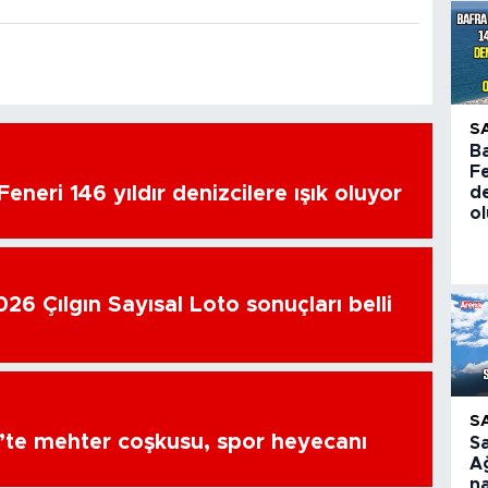
S
B
Fe
eneri 146 yıldır denizcilere ışık oluyor
de
o
26 Çılgın Sayısal Loto sonuçları belli
S
’te mehter coşkusu, spor heyecanı
S
A
na