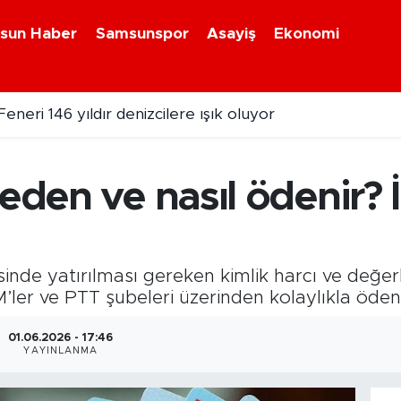
sun Haber
Samsunspor
Asayiş
Ekonomi
eneri 146 yıldır denizcilere ışık oluyor
reden ve nasıl ödenir? 
inde yatırılması gereken kimlik harcı ve değerli
M’ler ve PTT şubeleri üzerinden kolaylıkla ödene
01.06.2026 - 17:46
YAYINLANMA