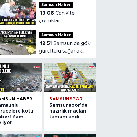
Samsun Haber
alarma geçti
13:06
Canik'te
çocuklar
hediyelerine
Samsun Haber
kavuşuyor
12:51
Samsun'da gök
gürültülü sağanak
alarmı!
AMSUN HABER
SAMSUNSPOR
amsunlu
Samsunspor'da
ürücelere kötü
hazırlık maçları
aber! Zam
tamamlandı!
liyor