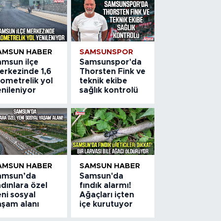
AMSUN HABER
SAMSUNSPOR
amsun ilçe
Samsunspor'da
erkezinde 1,6
Thorsten Fink ve
lometrelik yol
teknik ekibe
nileniyor
sağlık kontrolü
AMSUN HABER
SAMSUN HABER
amsun’da
Samsun'da
dınlara özel
fındık alarmı!
ni sosyal
Ağaçları içten
aşam alanı
içe kurutuyor