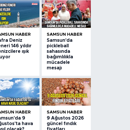
AMSUN HABER
SAMSUN HABER
afra Deniz
Samsun'da
neri 146 yıldır
pickleball
nizcilere ışık
sahasında
luyor
bağımlılıkla
mücadele
mesajı
AMSUN HABER
SAMSUN HABER
amsun'da 9
9 Ağustos 2026
ğustos'ta hava
güncel fındık
sıl olacak?
fiyatları