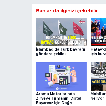
Bunlar da ilginizi çekebilir
İslambad'da Türk bayrağı
Hatay'd
göndere çekildi
için kura
Arama Motorlarında
Mobil a
Zirveye Tırmanın: Dijital
geliyor
Başarınız İçin Doğru