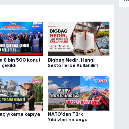
a 8 bin 500 konut
Bigbag Nedir, Hangi
 çekildi
Sektörlerde Kullanılır?
raç yıkama kapıya
NATO'dan Türk
Yıldızları'na övgü