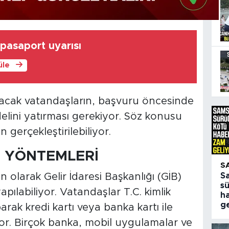
 pasaport uyarısı
üle
pacak vatandaşların, başvuru öncesinde
delini yatırması gerekiyor. Söz konusu
 gerçekleştirilebiliyor.
E YÖNTEMLERİ
S
 olarak Gelir İdaresi Başkanlığı (GİB)
S
s
apılabiliyor. Vatandaşlar T.C. kimlik
h
ge
rak kredi kartı veya banka kartı ile
or. Birçok banka, mobil uygulamalar ve