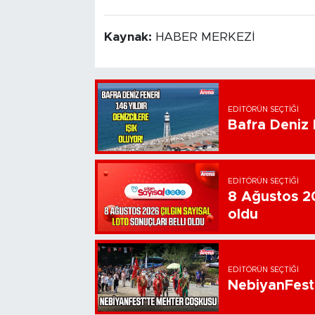
Kaynak:
HABER MERKEZİ
EDITÖRÜN SEÇTIĞI
Bafra Deniz F
EDITÖRÜN SEÇTIĞI
8 Ağustos 20
oldu
EDITÖRÜN SEÇTIĞI
NebiyanFest