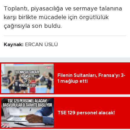
Toplantı, piyasacılığa ve sermaye talanına
karşı birlikte mücadele için örgütlülük
çağrısıyla son buldu.
Kaynak:
ERCAN ÜSLÜ
Filenin Sultanları, Fransa'yı 3-
1 mağlup etti
TSE 129 personel alacak!