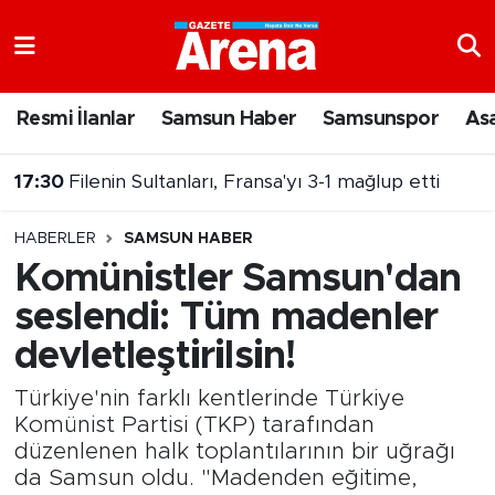
Nöbetçi Eczaneler
Resmi İlanlar
Samsun Haber
Samsunspor
As
Hava Durumu
17:30
Filenin Sultanları, Fransa'yı 3-1 mağlup etti
Samsun Namaz Vakitleri
HABERLER
SAMSUN HABER
Trafik Durumu
Komünistler Samsun'dan
seslendi: Tüm madenler
Süper Lig Puan Durumu ve Fikstür
devletleştirilsin!
Tüm Manşetler
Türkiye'nin farklı kentlerinde Türkiye
Son Dakika Haberleri
Komünist Partisi (TKP) tarafından
düzenlenen halk toplantılarının bir uğrağı
da Samsun oldu. "Madenden eğitime,
Haber Arşivi