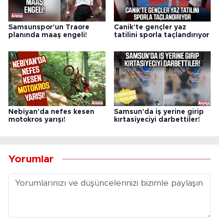
Samsunspor'un Traore
Canik'te gençler yaz
planında maaş engeli!
tatilini sporla taçlandırıyor
Nebiyan'da nefes kesen
Samsun'da iş yerine girip
motokros yarışı!
kırtasiyeciyi darbettiler!
Yorumlar