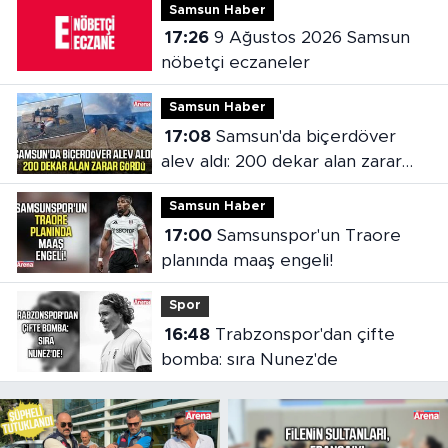
Samsun Haber
17:26
9 Ağustos 2026 Samsun
nöbetçi eczaneler
Samsun Haber
17:08
Samsun'da biçerdöver
alev aldı: 200 dekar alan zarar
gördü
Samsun Haber
17:00
Samsunspor'un Traore
planında maaş engeli!
Spor
16:48
Trabzonspor'dan çifte
bomba: sıra Nunez'de