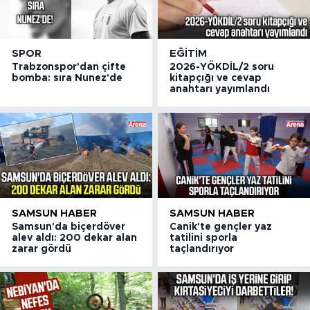
SPOR
EĞITIM
Trabzonspor'dan çifte
2026-YÖKDİL/2 soru
bomba: sıra Nunez'de
kitapçığı ve cevap
anahtarı yayımlandı
SAMSUN HABER
SAMSUN HABER
Samsun'da biçerdöver
Canik'te gençler yaz
alev aldı: 200 dekar alan
tatilini sporla
zarar gördü
taçlandırıyor