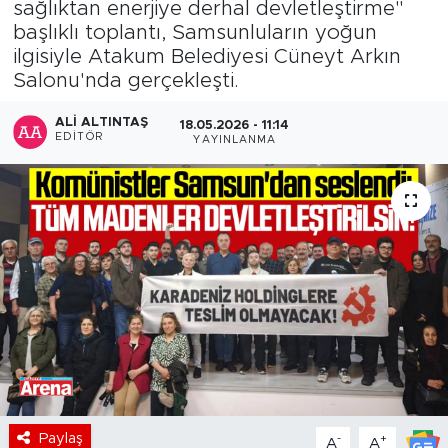
sağlıktan enerjiye derhal devletleştirme"
başlıklı toplantı, Samsunluların yoğun
ilgisiyle Atakum Belediyesi Cüneyt Arkın
Salonu'nda gerçekleşti.
ALI ALTINTAŞ
18.05.2026 - 11:14
EDITÖR
YAYINLANMA
Paylaş
-
+
A
A