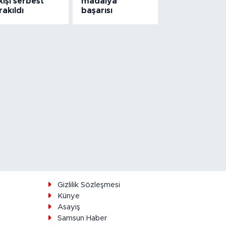
kişi serbest
madalya
rakıldı
başarısı
ı
Gizlilik Sözleşmesi
Künye
Asayiş
Samsun Haber