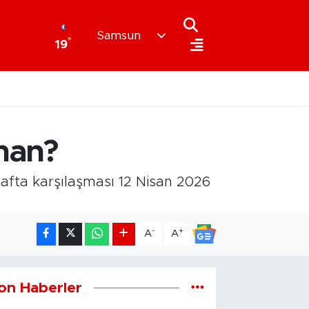
Samsun
°
19
man?
afta karşılaşması 12 Nisan 2026
-
+
A
A
on Haberler