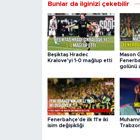
Bunlar da ilginizi çekebilir
Beşiktaş Hradec
Mason 
Kralove’yi 1-0 mağlup etti
Fenerba
golünü a
Fenerbahçe'de ilk 11'e iki
Muhamm
isim değişikliği
Trabzon