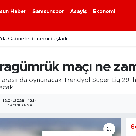
sun Haber
Samsunspor
Asayiş
Ekonomi
da Gabriele dönemi başladı
aragümrük maçı ne za
 arasında oynanacak Trendyol Süper Lig 29. h
acak.
12.04.2026 - 12:14
YAYINLANMA
S