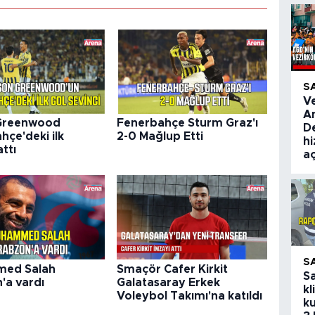
S
V
A
Greenwood
Fenerbahçe Sturm Graz'ı
De
hçe'deki ilk
2-0 Mağlup Etti
hi
ttı
aç
S
ed Salah
Smaçör Cafer Kirkit
S
'a vardı
Galatasaray Erkek
kl
Voleybol Takımı'na katıldı
ku