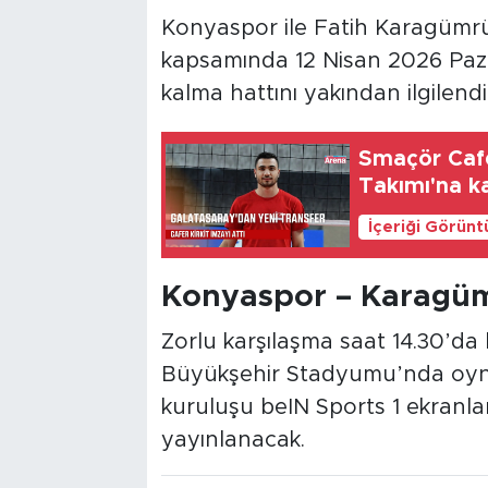
Konyaspor ile Fatih Karagümrü
kapsamında 12 Nisan 2026 Paza
kalma hattını yakından ilgile
Smaçör Cafe
Takımı'na ka
İçeriği Görünt
Konyaspor – Karagüm
Zorlu karşılaşma saat 14.30’d
Büyükşehir Stadyumu’nda oyna
kuruluşu beIN Sports 1 ekranları
yayınlanacak.