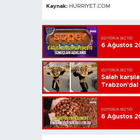
Kaynak:
HÜRRİYET.COM
EDITÖRÜN SEÇTIĞI
6 Ağustos 20
EDITÖRÜN SEÇTIĞI
Salah karşıl
Trabzon'da!
EDITÖRÜN SEÇTIĞI
6 Ağustos 202