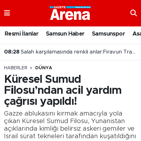
Nöbetçi Eczaneler
Resmi İlanlar
Samsun Haber
Samsunspor
As
Hava Durumu
08:28
Salah karşılamasında renkli anlar:Firavun Trabzon'da!
Samsun Namaz Vakitleri
HABERLER
DÜNYA
Trafik Durumu
Küresel Sumud
Filosu’ndan acil yardım
Süper Lig Puan Durumu ve Fikstür
çağrısı yapıldı!
Tüm Manşetler
Gazze ablukasını kırmak amacıyla yola
Son Dakika Haberleri
çıkan Küresel Sumud Filosu, Yunanistan
açıklarında kimliği belirsiz askeri gemiler ve
İsrail sürat tekneleri tarafından kuşatıldığını
Haber Arşivi