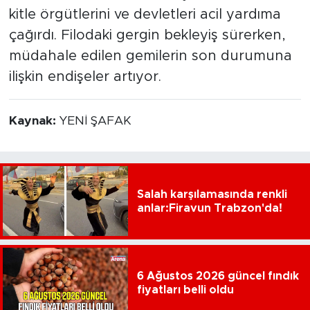
kitle örgütlerini ve devletleri acil yardıma
çağırdı. Filodaki gergin bekleyiş sürerken,
müdahale edilen gemilerin son durumuna
ilişkin endişeler artıyor.
Kaynak:
YENİ ŞAFAK
Salah karşılamasında renkli
anlar:Firavun Trabzon'da!
6 Ağustos 2026 güncel fındık
fiyatları belli oldu