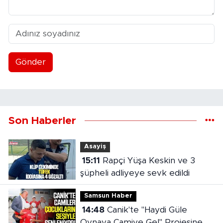
Gönder
Son Haberler
Asayiş
15:11
Rapçi Yüşa Keskin ve 3
şüpheli adliyeye sevk edildi
Samsun Haber
14:48
Canik'te "Haydi Güle
Oynaya Camiye Gel" Projesine