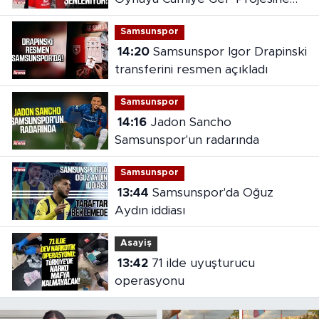
yoğun ilgi
Samsunspor
14:20
Samsunspor Igor Drapinski
transferini resmen açıkladı
Samsunspor
14:16
Jadon Sancho
Samsunspor'un radarında
Samsunspor
13:44
Samsunspor'da Oğuz
Aydın iddiası
Asayiş
13:42
71 ilde uyuşturucu
operasyonu