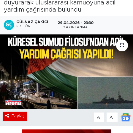
duyurarak uluslararası kamuoyuna acil
yardım çağrısında bulundu.
GÜLNAZ ÇAKICI
29.04.2026 - 23:30
EDITÖR
YAYINLANMA
Paylaş
-
+
A
A