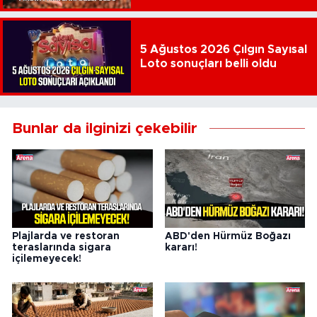
5 Ağustos 2026 Çılgın Sayısal
Loto sonuçları belli oldu
Bunlar da ilginizi çekebilir
Plajlarda ve restoran
ABD'den Hürmüz Boğazı
teraslarında sigara
kararı!
içilemeyecek!