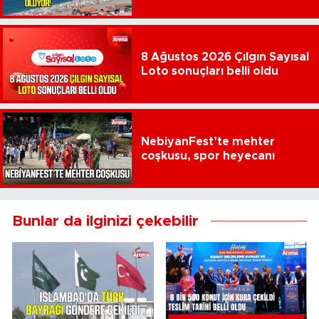
8 Ağustos 2026 Çılgın Sayısal
Loto sonuçları belli oldu
NebiyanFest’te mehter
coşkusu, spor heyecanı
Bunlar da ilginizi çekebilir