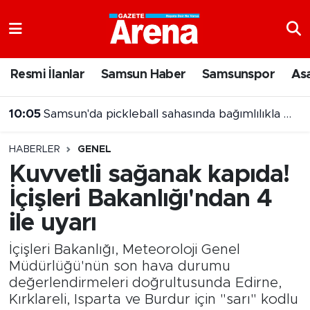
Nöbetçi Eczaneler
Resmi İlanlar
Samsun Haber
Samsunspor
As
Hava Durumu
10:05
Samsun'da pickleball sahasında bağımlılıkla mücadele mesajı
Samsun Namaz Vakitleri
09:52
Samsun'da 9 Ağustos'ta hava nasıl olacak?
HABERLER
GENEL
Trafik Durumu
Kuvvetli sağanak kapıda!
İçişleri Bakanlığı'ndan 4
Süper Lig Puan Durumu ve Fikstür
ile uyarı
Tüm Manşetler
İçişleri Bakanlığı, Meteoroloji Genel
Son Dakika Haberleri
Müdürlüğü'nün son hava durumu
değerlendirmeleri doğrultusunda Edirne,
Kırklareli, Isparta ve Burdur için "sarı" kodlu
Haber Arşivi