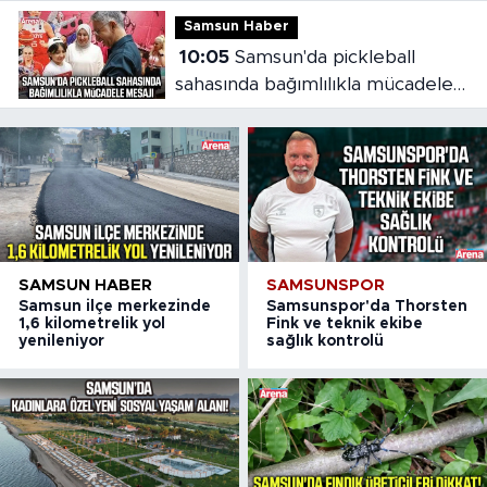
Samsun Haber
10:05
Samsun'da pickleball
sahasında bağımlılıkla mücadele
mesajı
SAMSUN HABER
SAMSUNSPOR
Samsun ilçe merkezinde
Samsunspor'da Thorsten
1,6 kilometrelik yol
Fink ve teknik ekibe
yenileniyor
sağlık kontrolü