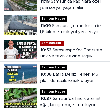
11:19
Samsun’da kadınlara özel
yeni sosyal yaşam alanı
Samsun Haber
11:09
Samsun ilçe merkezinde
1,6 kilometrelik yol yenileniyor
Samsunspor
10:53
Samsunspor'da Thorsten
Fink ve teknik ekibe sağlık
kontrolü
Samsun Haber
10:38
Bafra Deniz Feneri 146
yıldır denizcilere ışık oluyor
Samsun Haber
10:37
Samsun'da fındık alarmı!
Ağaçları içten içe kurutuyor