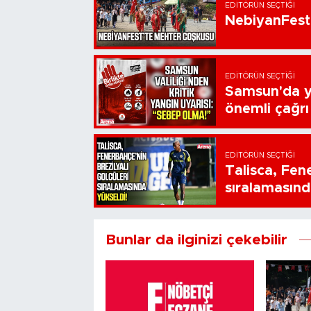
EDITÖRÜN SEÇTIĞI
NebiyanFest
EDITÖRÜN SEÇTIĞI
Samsun'da ya
önemli çağrı
EDITÖRÜN SEÇTIĞI
Talisca, Fen
sıralamasınd
Bunlar da ilginizi çekebilir