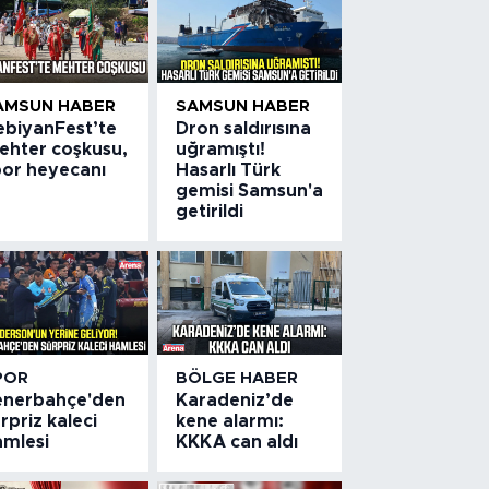
AMSUN HABER
SAMSUN HABER
ebiyanFest’te
Dron saldırısına
ehter coşkusu,
uğramıştı!
por heyecanı
Hasarlı Türk
gemisi Samsun'a
getirildi
POR
BÖLGE HABER
enerbahçe'den
Karadeniz’de
rpriz kaleci
kene alarmı:
amlesi
KKKA can aldı