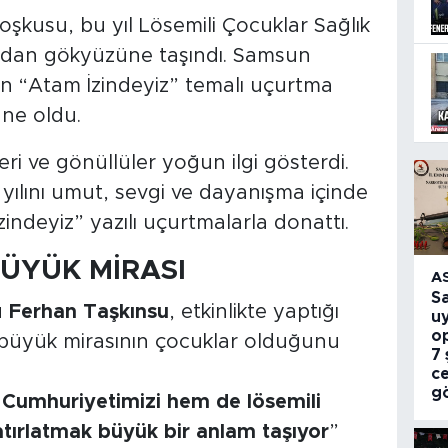
kusu, bu yıl Lösemili Çocuklar Sağlık
ından gökyüzüne taşındı. Samsun
en “Atam İzindeyiz” temalı uçurtma
hne oldu.
leri ve gönüllüler yoğun ilgi gösterdi.
. yılını umut, sevgi ve dayanışma içinde
ndeyiz” yazılı uçurtmalarla donattı.
BÜYÜK MİRASI
A
S
ü
Ferhan Taşkınsu
, etkinlikte yaptığı
u
o
büyük mirasının çocuklar olduğunu
7 
c
g
Cumhuriyetimizi hem de lösemili
tırlatmak büyük bir anlam taşıyor
”