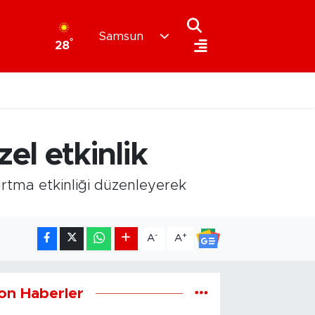
Samsun
°
28
l etkinlik
tma etkinliği düzenleyerek
-
+
A
A
on Haberler