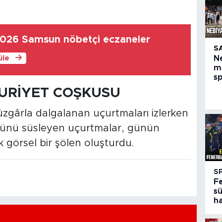
2026 Samsun nöbetçi eczaneler
S
üle
N
m
s
RİYET COŞKUSU
rüzgârla dalgalanan uçurtmaları izlerken
zünü süsleyen uçurtmalar, günün
görsel bir şölen oluşturdu.
S
F
sü
h