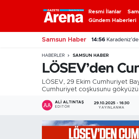
Resmi İlanlar
Sam
Gündem Haberleri
Nöbetçi Eczaneler
Samsun Haber
Hava Durumu
14:56
Karadeniz’de
Samsun Namaz Vakitleri
HABERLER
SAMSUN HABER
LÖSEV’den Cumh
Trafik Durumu
LÖSEV, 29 Ekim Cumhuriyet Bayr
Süper Lig Puan Durumu ve Fikstür
Cumhuriyet coşkusunu gökyüzün
Tüm Manşetler
ALI ALTINTAŞ
29.10.2025 - 16:30
EDITÖR
YAYINLANMA
Son Dakika Haberleri
Haber Arşivi