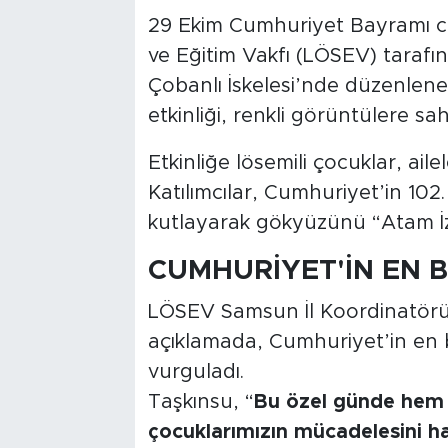
29 Ekim Cumhuriyet Bayramı coş
ve Eğitim Vakfı (LÖSEV) taraf
Çobanlı İskelesi’nde düzenlen
etkinliği, renkli görüntülere sa
Etkinliğe lösemili çocuklar, aile
Katılımcılar, Cumhuriyet’in 102
kutlayarak gökyüzünü “Atam İzi
CUMHURİYET'İN EN 
LÖSEV Samsun İl Koordinatör
açıklamada, Cumhuriyet’in en 
vurguladı.
Taşkınsu, “
Bu özel günde hem 
çocuklarımızın mücadelesini ha