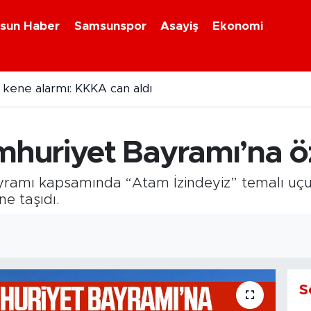
sun Haber
Samsunspor
Asayiş
Ekonomi
 kene alarmı: KKKA can aldı
uriyet Bayramı’na öze
amı kapsamında “Atam İzindeyiz” temalı uçur
e taşıdı.
S