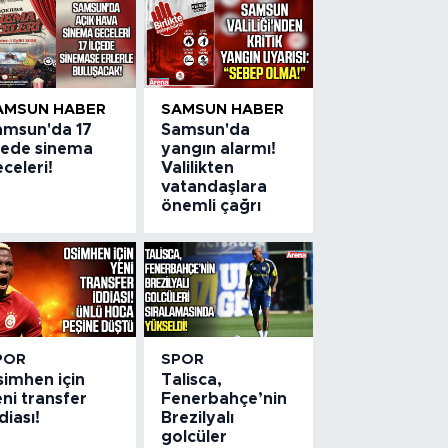
AMSUN HABER
SAMSUN HABER
amsun'da 17
Samsun'da
lçede sinema
yangın alarmı!
celeri!
Valilikten
vatandaşlara
önemli çağrı
POR
SPOR
simhen için
Talisca,
ni transfer
Fenerbahçe’nin
diası!
Brezilyalı
golcüler