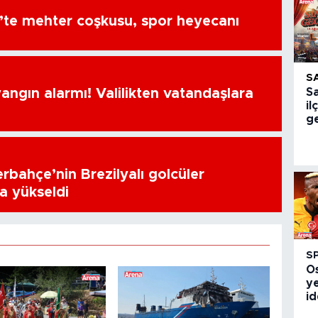
’te mehter coşkusu, spor heyecanı
S
ngın alarmı! Valilikten vatandaşlara
S
i
ge
erbahçe’nin Brezilyalı golcüler
a yükseldi
S
O
ye
id