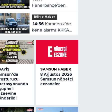
Fenerbahçe'den
sürpriz kaleci
Bölge Haber
hamlesi
14:56
Karadeniz’de
kene alarmı: KKKA
can aldı
SAYIŞ
SAMSUN HABER
amsun’da
8 Ağustos 2026
yuşturucu
Samsun nöbetçi
perasyonunda
eczaneler
şüpheli
ezaevine
önderildi