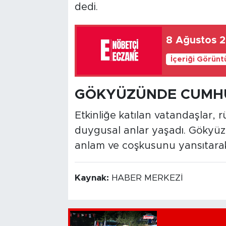
dedi.
8 Ağustos 
İçeriği Görünt
GÖKYÜZÜNDE CUMHU
Etkinliğe katılan vatandaşlar, 
duygusal anlar yaşadı. Gökyü
anlam ve coşkusunu yansıtarak 
Kaynak:
HABER MERKEZİ