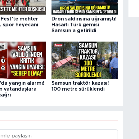
Fest’te mehter
Dron saldırısına uğramıştı!
, spor heyecanı
Hasarlı Türk gemisi
Samsun'a getirildi
da yangın alarmı!
Samsun traktör kazası!
en vatandaşlara
100 metre sürüklendi
çağrı