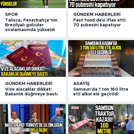
SPOR
GÜNDEM HABERLERI
Talisca, Fenerbahçe’nin
Fast food devi iflas etti:
Brezilyalı golcüler
70 şubesini kapatıyor
sıralamasında yükseldi
GÜNDEM HABERLERI
ASAYIŞ
Vize alacaklar dikkat!
Samsun'da 1 ton 160 litre
Bakanlık düğmeye bastı
etil alkol ele geçirildi