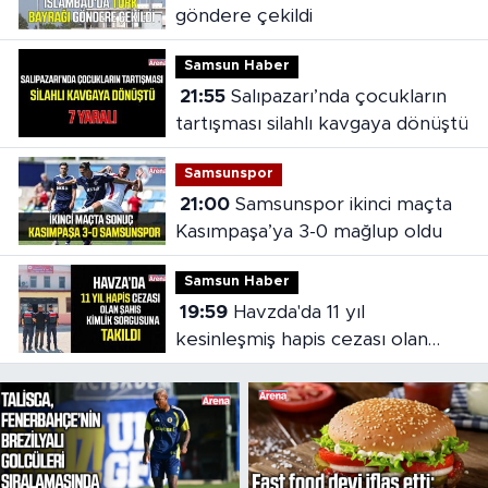
göndere çekildi
Samsun Haber
21:55
Salıpazarı’nda çocukların
tartışması silahlı kavgaya dönüştü
Samsunspor
21:00
Samsunspor ikinci maçta
Kasımpaşa’ya 3-0 mağlup oldu
Samsun Haber
19:59
Havzda'da 11 yıl
kesinleşmiş hapis cezası olan
şahıs yakalandı