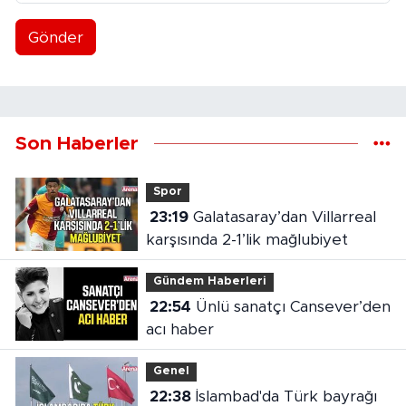
Gönder
Son Haberler
Spor
23:19
Galatasaray’dan Villarreal
karşısında 2-1’lik mağlubiyet
Gündem Haberleri
22:54
Ünlü sanatçı Cansever’den
acı haber
Genel
22:38
İslambad'da Türk bayrağı