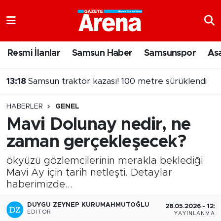
Nöbetçi Eczaneler
Resmi İlanlar
Samsun Haber
Samsunspor
As
Hava Durumu
13:18
Samsun traktör kazası! 100 metre sürüklendi
Samsun Namaz Vakitleri
HABERLER
GENEL
Trafik Durumu
Mavi Dolunay nedir, ne
zaman gerçekleşecek?
Süper Lig Puan Durumu ve Fikstür
ökyüzü gözlemcilerinin merakla beklediği
Tüm Manşetler
Mavi Ay için tarih netleşti. Detaylar
haberimizde...
Son Dakika Haberleri
DUYGU ZEYNEP KURUMAHMUTOĞLU
28.05.2026 - 12:5
Haber Arşivi
EDITÖR
YAYINLANMA