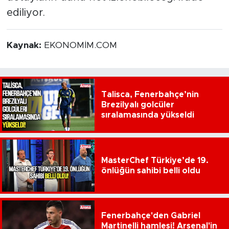
ediliyor.
Kaynak:
EKONOMİM.COM
Talisca, Fenerbahçe’nin
Brezilyalı golcüler
sıralamasında yükseldi
MasterChef Türkiye’de 19.
önlüğün sahibi belli oldu
Fenerbahçe'den Gabriel
Martinelli hamlesi! Arsenal'in