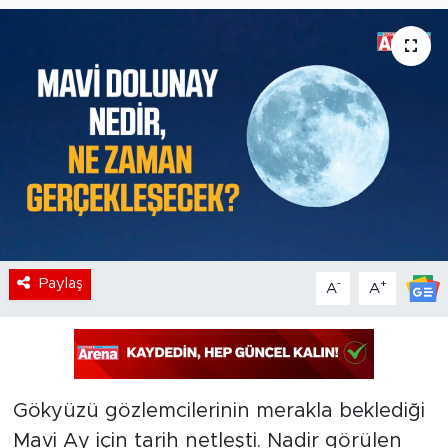
Paylaş
-
+
A
A
Gökyüzü gözlemcilerinin merakla beklediği
Mavi Ay için tarih netleşti. Nadir görülen