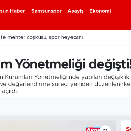
sun Haber
Samsunspor
Asayiş
Ekonomi
te mehter coşkusu, spor heyecanı
na uğramıştı! Hasarlı Türk gemisi Samsun'a getirildi
m Yönetmeliği değişti
tim Kurumları Yönetmeliği'nde yapılan değişikl
 ve değerlendirme süreci yeniden düzenlenirke
 açıldı.
S