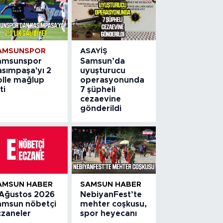
AMSUNSPOR
ASAYIŞ
amsunspor
Samsun’da
asımpaşa'yı 2
uyuşturucu
olle mağlup
operasyonunda
ti
7 şüpheli
cezaevine
gönderildi
AMSUN HABER
SAMSUN HABER
 Ağustos 2026
NebiyanFest’te
amsun nöbetçi
mehter coşkusu,
czaneler
spor heyecanı