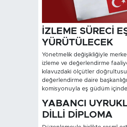
İZLEME SÜRECİ E
YÜRÜTÜLECEK
Yönetmelik değişikliğiyle merke
izleme ve değerlendirme faaliye
kılavuzdaki ölçütler doğrultus
değerlendirme daire başkanlığı
komisyonuyla eş güdüm içinde y
YABANCI UYRUKL
DİLLİ DİPLOMA