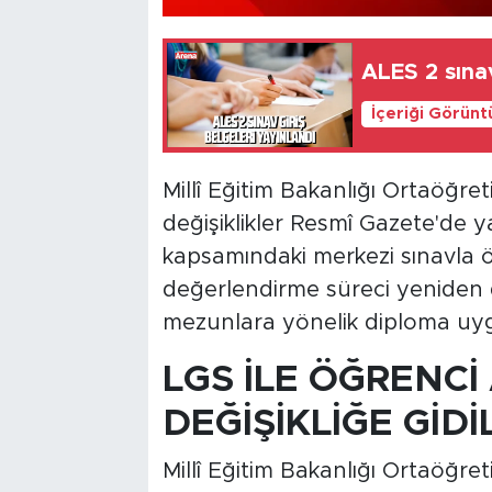
ALES 2 sınav
İçeriği Görünt
Millî Eğitim Bakanlığı Ortaöğre
değişiklikler Resmî Gazete'de
kapsamındaki merkezi sınavla ö
değerlendirme süreci yeniden 
mezunlara yönelik diploma uygu
LGS İLE ÖĞRENCİ
DEĞİŞİKLİĞE GİDİ
Millî Eğitim Bakanlığı Ortaöğre