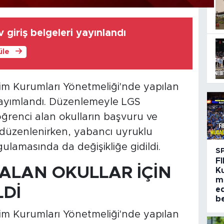
 giriş belgeleri yayınlandı
üle
tim Kurumları Yönetmeliği'nde yapılan
 yayımlandı. Düzenlemeyle LGS
ğrenci alan okulların başvuru ve
düzenlenirken, yabancı uyruklu
lamasında da değişikliğe gidildi.
S
FI
 ALAN OKULLAR İÇİN
K
m
LDİ
e
be
tim Kurumları Yönetmeliği'nde yapılan