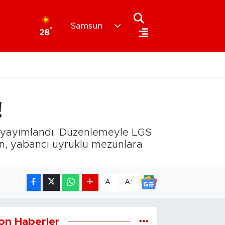
Samsun
°
28
!
ik yayımlandı. Düzenlemeyle LGS
n, yabancı uyruklu mezunlara
-
+
A
A
on Haberler