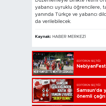
Düzenlemeyle birlikte resmî o
yabancı uyruklu öğrencilere, t
yanında Türkçe ve yabancı dild
da verilebilecek.
Kaynak:
HABER MERKEZİ
EDITÖRÜN SEÇTIĞI
NebiyanFest
EDITÖRÜN SEÇTIĞI
Samsun'da ya
önemli çağrı