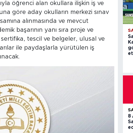
yla öğrenci alan okullara ilişkin iş ve
una göre aday okulların merkezi sınav
psamına alınmasında ve mevcut
emik başarının yanı sıra proje ve
S
S
sertifika, tescil ve belgeler, ulusal ve
K
rılar ile paydaşlarla yürütülen iş
g
et
ınacak.
S
8
S
e