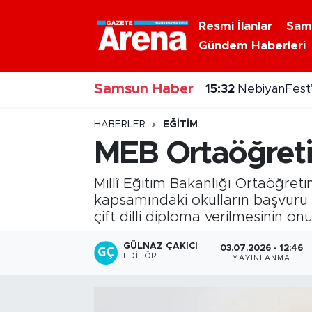
Resmi İlanlar
Sam
Gündem Haberleri
Nöbetçi Eczaneler
15:32
NebiyanFest’
Samsun Haber
Hava Durumu
15:31
Dron saldırısı
Samsun Namaz Vakitleri
HABERLER
EĞITIM
MEB Ortaöğreti
Trafik Durumu
Millî Eğitim Bakanlığı Ortaöğre
Süper Lig Puan Durumu ve Fikstür
kapsamındaki okulların başvuru
çift dilli diploma verilmesinin önü
Tüm Manşetler
GÜLNAZ ÇAKICI
03.07.2026 - 12:46
EDITÖR
YAYINLANMA
Son Dakika Haberleri
Haber Arşivi