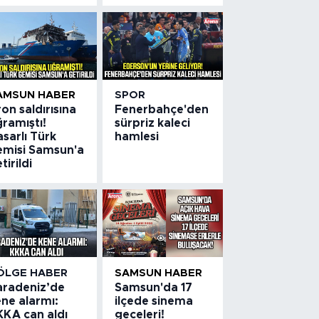
AMSUN HABER
SPOR
on saldırısına
Fenerbahçe'den
ramıştı!
sürpriz kaleci
sarlı Türk
hamlesi
emisi Samsun'a
tirildi
ÖLGE HABER
SAMSUN HABER
aradeniz’de
Samsun'da 17
ne alarmı:
ilçede sinema
KKA can aldı
geceleri!