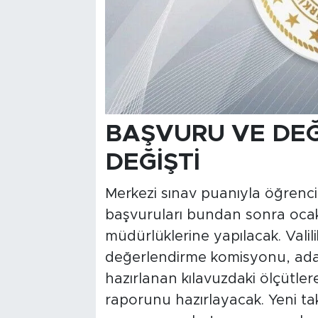
BAŞVURU VE DEĞ
DEĞİŞTİ
Merkezi sınav puanıyla öğrenci
başvuruları bundan sonra ocak a
müdürlüklerine yapılacak. Valili
değerlendirme komisyonu, aday
hazırlanan kılavuzdaki ölçütle
raporunu hazırlayacak. Yeni t