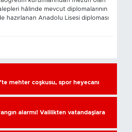
rtaöğretim kurumlarından mezun olan
alepleri hâlinde mevcut diplomalarının
e hazırlanan Anadolu Lisesi diploması
’te mehter coşkusu, spor heyecanı
ngın alarmı! Valilikten vatandaşlara