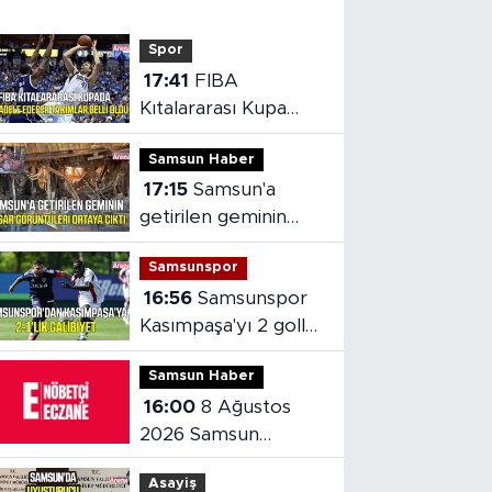
Spor
17:41
FIBA
Kıtalararası Kupa
2026’da mücadele
Samsun Haber
edecek takımlar
17:15
Samsun'a
belli oldu
getirilen geminin
hasarı ortaya çıktı
Samsunspor
16:56
Samsunspor
Kasımpaşa'yı 2 golle
mağlup etti
Samsun Haber
16:00
8 Ağustos
2026 Samsun
nöbetçi eczaneler
Asayiş