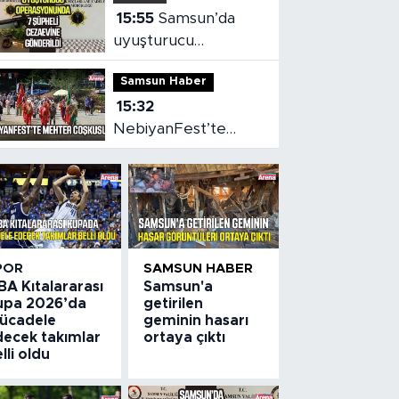
15:55
Samsun’da
uyuşturucu
operasyonunda 7
Samsun Haber
şüpheli cezaevine
15:32
gönderildi
NebiyanFest’te
mehter coşkusu,
spor heyecanı
POR
SAMSUN HABER
BA Kıtalararası
Samsun'a
upa 2026’da
getirilen
ücadele
geminin hasarı
decek takımlar
ortaya çıktı
lli oldu