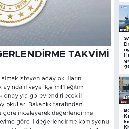
S
Dr
uğ
ERLENDİRME TAKVİMİ
Ha
g
ge
 almak isteyen aday okulların
yında il veya ilçe millî eğitim
k onayıyla görevlendirilecek il
 okulları Bakanlık tarafından
B
re göre inceleyerek değerlendirme
K
akvime göre il değerlendirme komisyonu
ke
K