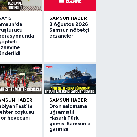
SAYIŞ
SAMSUN HABER
amsun’da
8 Ağustos 2026
yuşturucu
Samsun nöbetçi
perasyonunda
eczaneler
şüpheli
ezaevine
önderildi
AMSUN HABER
SAMSUN HABER
ebiyanFest’te
Dron saldırısına
ehter coşkusu,
uğramıştı!
por heyecanı
Hasarlı Türk
gemisi Samsun'a
getirildi