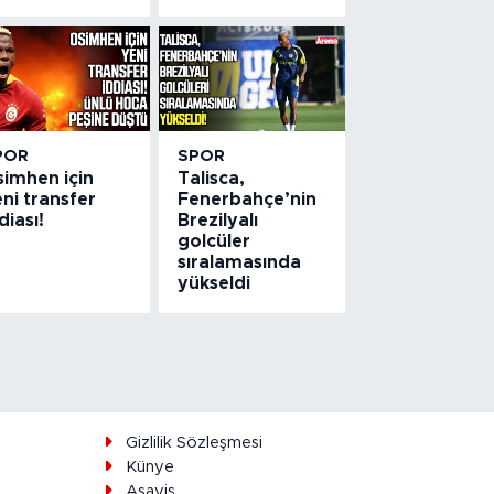
POR
SPOR
simhen için
Talisca,
ni transfer
Fenerbahçe’nin
diası!
Brezilyalı
golcüler
sıralamasında
yükseldi
ı
Gizlilik Sözleşmesi
Künye
Asayiş