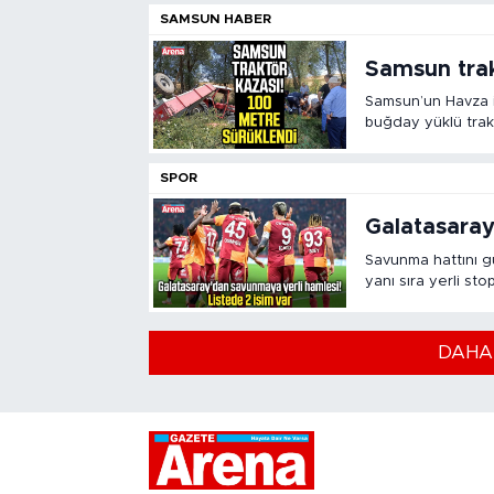
SAMSUN HABER
Samsun trak
Samsun’un Havza i
buğday yüklü trak
sonra tarlaya devri
SPOR
Galatasaray
Savunma hattını gü
yanı sıra yerli st
DAHA