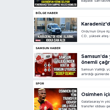
başladı. Sarı-laciv
Savic'in transfer ş
BÖLGE HABER
Karadeniz’d
Ordu'nun Ünye ilç
C.D., yüksek ateş
Sivas'a sevk edile
SAMSUN HABER
Samsun'da y
önemli çağr
Samsun Valiliği, y
artırdığı günlerde 
SPOR
Osimhen için
Galatasaray'ın yıl
transfer iddiası ge