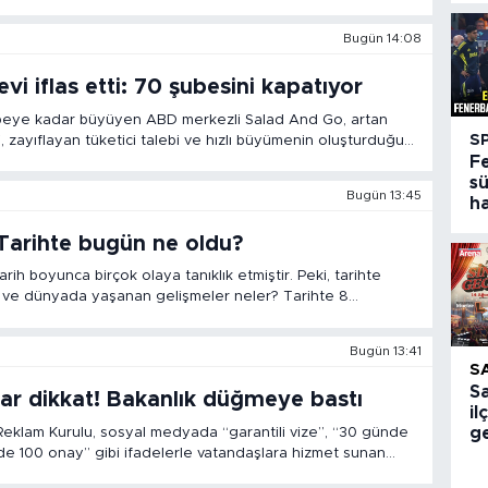
Bugün 14:08
vi iflas etti: 70 şubesini kapatıyor
beye kadar büyüyen ABD merkezli Salad And Go, artan
S
i, zayıflayan tüketici talebi ve hızlı büyümenin oluşturduğu
F
an iflas korumasına başvurdu.
sü
Bugün 13:45
h
Tarihte bugün ne oldu?
arih boyunca birçok olaya tanıklık etmiştir. Peki, tarihte
 ve dünyada yaşanan gelişmeler neler? Tarihte 8
olaylar yaşandı? İşte detaylar…
Bugün 13:41
S
S
lar dikkat! Bakanlık düğmeye bastı
i
ge
 Reklam Kurulu, sosyal medyada “garantili vize”, “30 günde
e 100 onay” gibi ifadelerle vatandaşlara hizmet sunan
ltına aldı.