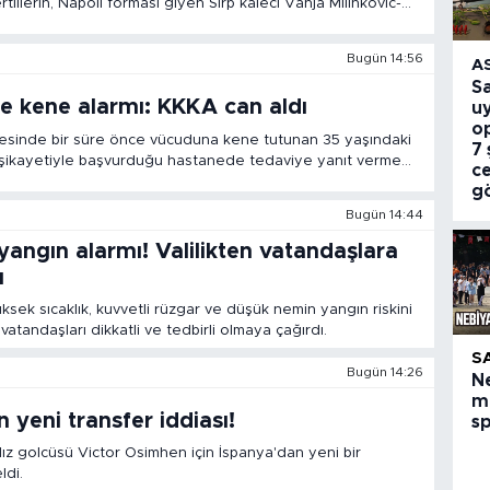
ertlilerin, Napoli forması giyen Sırp kaleci Vanja Milinkovic-
artları hakkında bilgi aldığı öne sürüldü.
Bugün 14:56
A
S
e kene alarmı: KKKA can aldı
u
o
esinde bir süre önce vücuduna kene tutunan 35 yaşındaki
7 
 şikayetiyle başvurduğu hastanede tedaviye yanıt vermedi.
c
n kadın, KKKA nedeniyle hayatını kaybetti.
g
Bugün 14:44
angın alarmı! Valilikten vatandaşlara
ı
üksek sıcaklık, kuvvetli rüzgar ve düşük nemin yangın riskini
vatandaşları dikkatli ve tedbirli olmaya çağırdı.
S
Bugün 14:26
N
m
 yeni transfer iddiası!
s
dız golcüsü Victor Osimhen için İspanya'dan yeni bir
ldi.