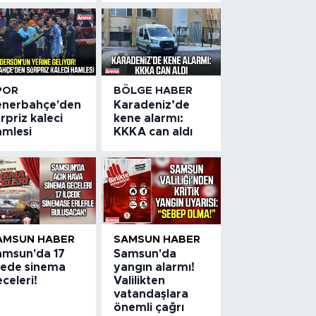
POR
BÖLGE HABER
enerbahçe'den
Karadeniz’de
rpriz kaleci
kene alarmı:
amlesi
KKKA can aldı
AMSUN HABER
SAMSUN HABER
amsun'da 17
Samsun'da
lçede sinema
yangın alarmı!
celeri!
Valilikten
vatandaşlara
önemli çağrı