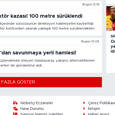
Bugün 13:18
tör kazası! 100 metre sürüklendi
lçesinde sürücüsünün direksiyon hakimiyetini kaybettiği
tör kontrolden çıkarak yaklaşık 100 metre sürüklendikten
ldi.
S
O
Bugün 13:06
ye
id
'dan savunmaya yerli hamlesi!
çlendirmek isteyen Galatasaray, yabancı alternatiflerinin
operleri de gündemine aldı.
 FAZLA GÖSTER
Nöbetçi Eczaneler
Çerez Politikas
Hava Durumu
İletişim
Samsun Namaz Vakitleri
Haber Arşivi