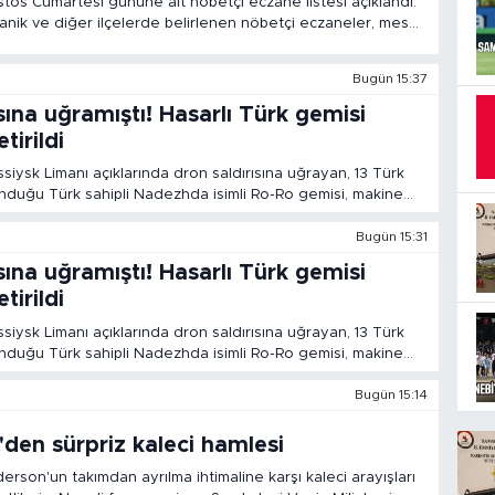
os Cumartesi gününe ait nöbetçi eczane listesi açıklandı.
anik ve diğer ilçelerde belirlenen nöbetçi eczaneler, mesai
vatandaşlara hizmet verecek.
Bugün 15:37
sına uğramıştı! Hasarlı Türk gemisi
irildi
iysk Limanı açıklarında dron saldırısına uğrayan, 13 Türk
nduğu Türk sahipli Nadezhda isimli Ro-Ro gemisi, makine
ar nedeniyle hareket edemeyince yedeklenerek Samsun
Bugün 15:31
sına uğramıştı! Hasarlı Türk gemisi
irildi
iysk Limanı açıklarında dron saldırısına uğrayan, 13 Türk
nduğu Türk sahipli Nadezhda isimli Ro-Ro gemisi, makine
ar nedeniyle hareket edemeyince yedeklenerek Samsun
Bugün 15:14
den sürpriz kaleci hamlesi
son'un takımdan ayrılma ihtimaline karşı kaleci arayışları