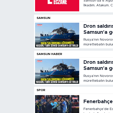
Samsun'da 8 Ağust
İlkadım, Atakum, C
saatleri dışında 
SAMSUN
Dron saldırı
Samsun'a get
Rusya'nın Novoross
mürettebatın bulu
dairesindeki has
Limanı'na getirildi.
SAMSUN HABER
Dron saldırı
Samsun'a get
Rusya'nın Novoross
mürettebatın bulu
dairesindeki has
Limanı'na getirildi.
SPOR
Fenerbahçe'
Fenerbahçe'de Eder