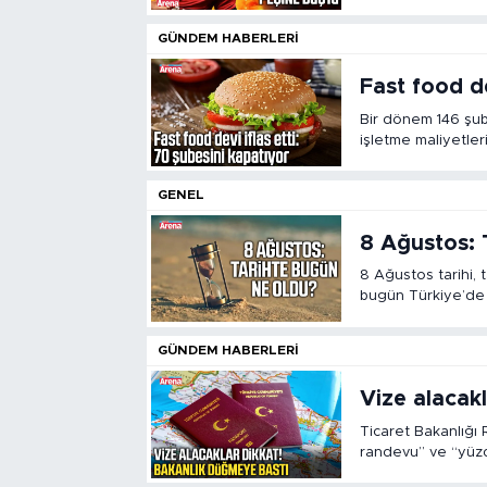
GÜNDEM HABERLERI
Fast food de
Bir dönem 146 şu
işletme maliyetler
mali yükün ardınd
GENEL
8 Ağustos: 
8 Ağustos tarihi, t
bugün Türkiye’de
Ağustos’ta hangi 
GÜNDEM HABERLERI
Vize alacak
Ticaret Bakanlığı
randevu” ve “yüzd
hesapları mercek a