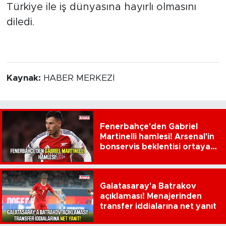
Türkiye ile iş dünyasına hayırlı olmasını
diledi.
Kaynak:
HABER MERKEZİ
Fenerbahçe'den Gabriel
Martinelli hamlesi! Arsenal'in
bonservis beklentisi ortaya
çıktı
Galatasaray'a Batrakov
açıklaması! Menajerinden
transfer iddialarına net yanıt