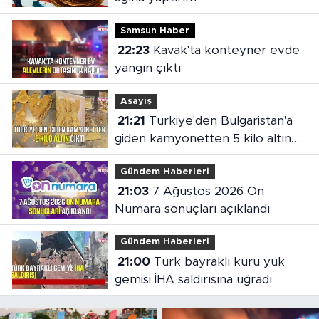
Samsun Haber
22:23
Kavak'ta konteyner evde
yangın çıktı
Asayiş
21:21
Türkiye'den Bulgaristan'a
giden kamyonetten 5 kilo altın
çıktı
Gündem Haberleri
21:03
7 Ağustos 2026 On
Numara sonuçları açıklandı
Gündem Haberleri
21:00
Türk bayraklı kuru yük
gemisi İHA saldırısına uğradı