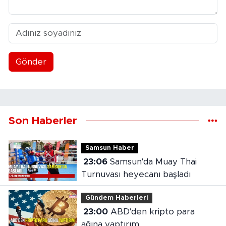
Gönder
Son Haberler
Samsun Haber
23:06
Samsun'da Muay Thai
Turnuvası heyecanı başladı
Gündem Haberleri
23:00
ABD'den kripto para
ağına yaptırım