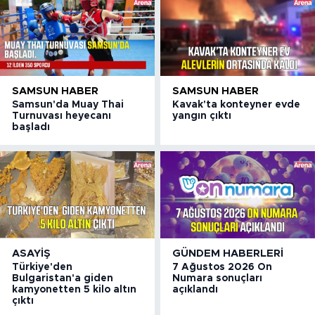
SAMSUN HABER
SAMSUN HABER
Samsun'da Muay Thai
Kavak'ta konteyner evde
Turnuvası heyecanı
yangın çıktı
başladı
ASAYIŞ
GÜNDEM HABERLERI
Türkiye'den
7 Ağustos 2026 On
Bulgaristan'a giden
Numara sonuçları
kamyonetten 5 kilo altın
açıklandı
çıktı