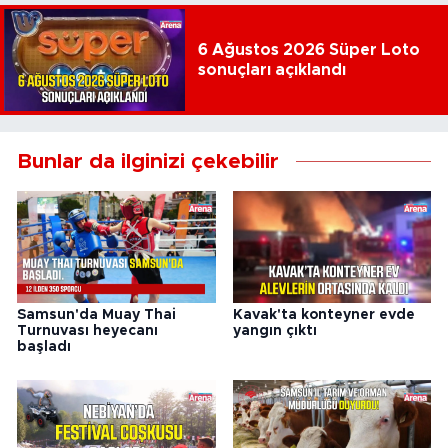
6 Ağustos 2026 Süper Loto
sonuçları açıklandı
Bunlar da ilginizi çekebilir
Samsun'da Muay Thai
Kavak'ta konteyner evde
Turnuvası heyecanı
yangın çıktı
başladı