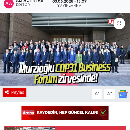
ALI ALTINTAŞ
03.06.2026 - 15:07
EDITÖR
YAYINLANMA
Paylaş
-
+
A
A