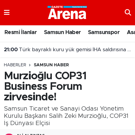
Nöbetçi Eczaneler
Resmi İlanlar
Samsun Haber
Samsunspor
As
Hava Durumu
21:00
Türk bayraklı kuru yük gemisi İHA saldırısına uğradı
Samsun Namaz Vakitleri
HABERLER
SAMSUN HABER
Trafik Durumu
Murzioğlu COP31
Business Forum
Süper Lig Puan Durumu ve Fikstür
zirvesinde!
Tüm Manşetler
Samsun Ticaret ve Sanayi Odası Yönetim
Son Dakika Haberleri
Kurulu Başkanı Salih Zeki Murzioğlu, COP31
İş Dünyası Elçisi
Haber Arşivi