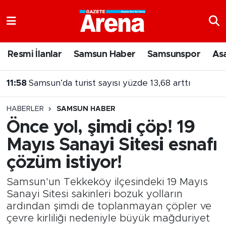
Nöbetçi Eczaneler
Resmi İlanlar
Samsun Haber
Samsunspor
As
11:58
Samsun’da turist sayısı yüzde 13,68 arttı
Hava Durumu
11:57
Fenerbahçe'de Lukaku sesleri! Transfer için bonservis engeli
Samsun Namaz Vakitleri
HABERLER
SAMSUN HABER
Trafik Durumu
Önce yol, şimdi çöp! 19
Mayıs Sanayi Sitesi esnafı
Süper Lig Puan Durumu ve Fikstür
çözüm istiyor!
Tüm Manşetler
Samsun'un Tekkeköy ilçesindeki 19 Mayıs
Son Dakika Haberleri
Sanayi Sitesi sakinleri bozuk yolların
ardından şimdi de toplanmayan çöpler ve
çevre kirliliği nedeniyle büyük mağduriyet
Haber Arşivi