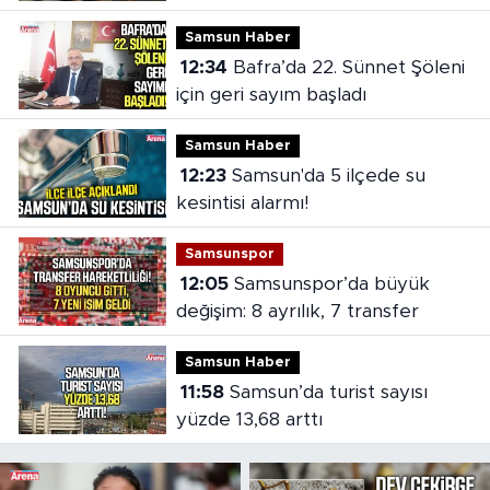
Samsun Haber
12:34
Bafra’da 22. Sünnet Şöleni
için geri sayım başladı
Samsun Haber
12:23
Samsun'da 5 ilçede su
kesintisi alarmı!
Samsunspor
12:05
Samsunspor’da büyük
değişim: 8 ayrılık, 7 transfer
Samsun Haber
11:58
Samsun’da turist sayısı
yüzde 13,68 arttı