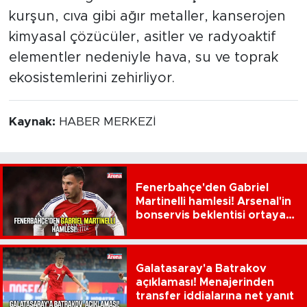
kurşun, cıva gibi ağır metaller, kanserojen
kimyasal çözücüler, asitler ve radyoaktif
elementler nedeniyle hava, su ve toprak
ekosistemlerini zehirliyor.
Kaynak:
HABER MERKEZİ
Fenerbahçe'den Gabriel
Martinelli hamlesi! Arsenal'in
bonservis beklentisi ortaya
çıktı
Galatasaray'a Batrakov
açıklaması! Menajerinden
transfer iddialarına net yanıt