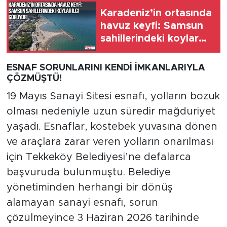
Karadeniz’in ortasında
havuz keyfi: Samsun
sahillerindeki koylar
ilgi görüyor
ESNAF SORUNLARINI KENDİ İMKANLARIYLA
ÇÖZMÜŞTÜ!
19 Mayıs Sanayi Sitesi esnafı, yolların bozuk
olması nedeniyle uzun süredir mağduriyet
yaşadı. Esnaflar, köstebek yuvasına dönen
ve araçlara zarar veren yolların onarılması
için Tekkeköy Belediyesi’ne defalarca
başvuruda bulunmuştu. Belediye
yönetiminden herhangi bir dönüş
alamayan sanayi esnafı, sorun
çözülmeyince 3 Haziran 2026 tarihinde