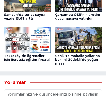
Samsun’da turist sayısı
Çarşamba OSB’nin üretim
yüzde 13,68 arttı
gücü masaya yatırıldı
Tekkeköy’de öğrenciler
Canik’te mahalle yollarına
için ücretsiz eğitim fırsatı!
bakım! Gödekli’de yoğun
mesai
Yorumlar