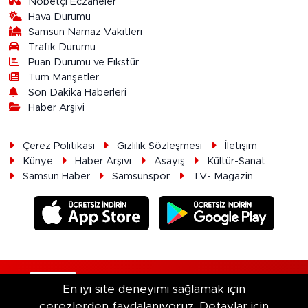
Nöbetçi Eczaneler
Hava Durumu
Samsun Namaz Vakitleri
Trafik Durumu
Puan Durumu ve Fikstür
Tüm Manşetler
Son Dakika Haberleri
Haber Arşivi
Çerez Politikası
Gizlilik Sözleşmesi
İletişim
Künye
Haber Arşivi
Asayiş
Kültür-Sanat
Samsun Haber
Samsunspor
TV- Magazin
RSS
Copyright © 2026. Her hakkı saklıdır.
En iyi site deneyimi sağlamak için
çerezlerden faydalanıyoruz. Detaylar için