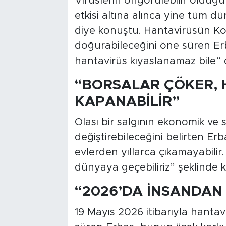
Virüslerin öngörülebilir oldu
etkisi altına alınca yine tüm dü
diye konuştu. Hantavirüsün Ko
doğurabileceğini öne süren Er
hantavirüs kıyaslanamaz bile” 
“BORSALAR ÇÖKER, 
KAPANABİLİR”
Olası bir salgının ekonomik v
değiştirebileceğini belirten Er
evlerden yıllarca çıkamayabilir. 
dünyaya geçebiliriz” şeklinde 
“2026’DA İNSANDAN
19 Mayıs 2026 itibarıyla hanta