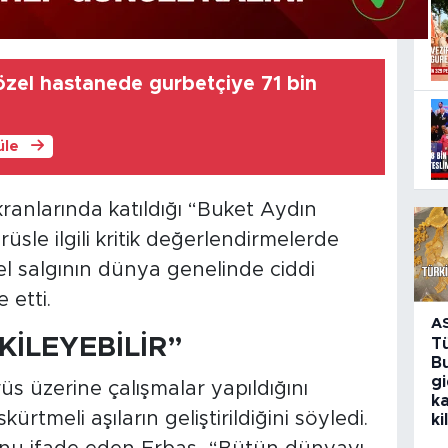
özel hastanede gurbetçiye 71 bin
üle
ranlarında katıldığı “Buket Aydın
le ilgili kritik değerlendirmelerde
el salgının dünya genelinde ciddi
 etti.
A
İLEYEBİLİR”
T
Bu
g
s üzerine çalışmalar yapıldığını
k
rtmeli aşıların geliştirildiğini söyledi.
ki