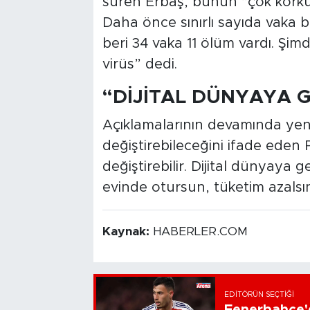
süren Erbaş, bunun “çok korku
Daha önce sınırlı sayıda vaka 
beri 34 vaka 11 ölüm vardı. Şimd
virüs” dedi.
“DİJİTAL DÜNYAYA G
Açıklamalarının devamında yeni
değiştirebileceğini ifade eden 
değiştirebilir. Dijital dünyaya 
evinde otursun, tüketim azalsın 
Kaynak:
HABERLER.COM
EDITÖRÜN SEÇTIĞI