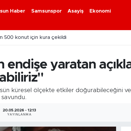
sun Haber
Samsunspor
Asayiş
Ekonomi
n 500 konut için kura çekildi
 endişe yaratan açıkla
biliriz"
sün küresel ölçekte etkiler doğurabileceğini ve
i savundu.
20.05.2026 - 12:13
YAYINLANMA