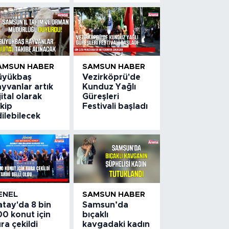
AMSUN HABER
SAMSUN HABER
üyükbaş
Vezirköprü'de
yvanlar artık
Kunduz Yağlı
jital olarak
Güreşleri
kip
Festivali başladı
ilebilecek
ENEL
SAMSUN HABER
atay'da 8 bin
Samsun’da
0 konut için
bıçaklı
ra çekildi
kavgadaki kadın