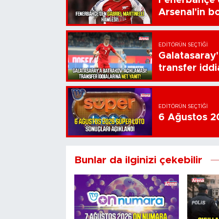
Fenerbahçe'd
Arsenal'in bo
EDITÖRÜN SEÇTIĞI
Galatasaray'
transfer iddi
EDITÖRÜN SEÇTIĞI
6 Ağustos 20
Bunlar da ilginizi çekebilir