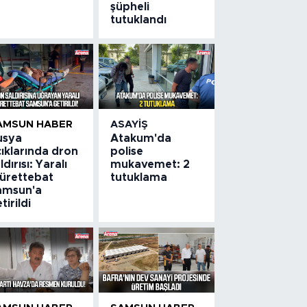
şüpheli
tutuklandı
AMSUN HABER
ASAYIŞ
usya
Atakum'da
ıklarında dron
polise
ldırısı: Yaralı
mukavemet: 2
ürettebat
tutuklama
amsun'a
tirildi