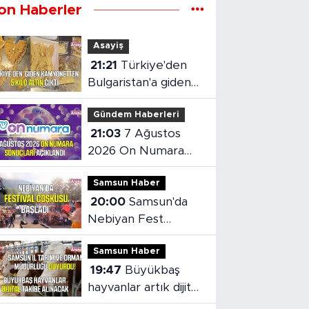
on Haberler
Asayiş
21:21
Türkiye'den
Bulgaristan'a giden
kamyonetten 5 kilo
Gündem Haberleri
altın çıktı
21:03
7 Ağustos
2026 On Numara
sonuçları açıklandı
Samsun Haber
20:00
Samsun'da
Nebiyan Fest
Başladı
Samsun Haber
19:47
Büyükbaş
hayvanlar artık dijital
olarak takip