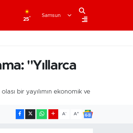
Samsun
°
25
ma: "Yıllarca
 olası bir yayılımın ekonomik ve
-
+
A
A