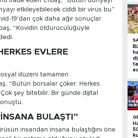
ğunu ifade eden Erbaş, “Bütün dünyayı
nyayı etkileyebilecek ciddi bir virüs bu”
vid-19’dan çok daha ağır sonuçlar
baş, “Kovidin öldürücülüğüyle
dedi.
S
B
HERKES EVLERE
ha
di
ta
ed
e sosyal düzeni tamamen
baş, “Bütün borsalar çöker. Herkes
Çok şey bitebilir. Bir günde dijital
konuştu.
 İNSANA BULAŞTI”
G
H
virüsün insandan insana bulaştığını öne
50
ku