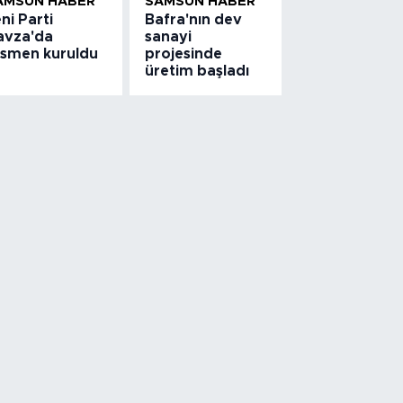
AMSUN HABER
SAMSUN HABER
ni Parti
Bafra'nın dev
avza'da
sanayi
esmen kuruldu
projesinde
üretim başladı