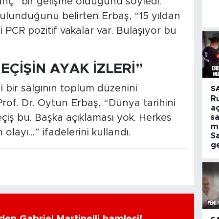
nç” bir gelişme olduğunu söyledi.
bulunduğunu belirten Erbaş, “15 yıldan
i PCR pozitif vakalar var. Bulaşıyor bu
EÇİŞİN AYAK İZLERİ”
 bir salgının toplum düzenini
S
R
Prof. Dr. Oytun Erbaş, “Dünya tarihini
aç
geçiş bu. Başka açıklaması yok. Herkes
sa
m
olayı…” ifadelerini kullandı.
S
ge