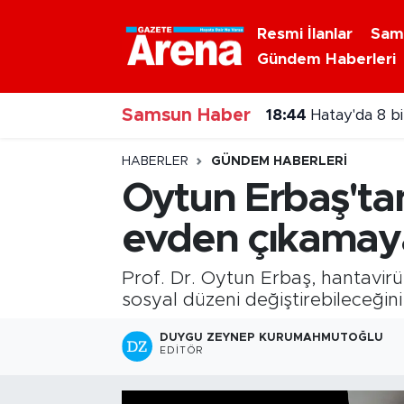
Resmi İlanlar
Sam
Gündem Haberleri
Nöbetçi Eczaneler
Samsun Haber
Hava Durumu
18:44
Hatay'da 8 bi
Samsun Namaz Vakitleri
HABERLER
GÜNDEM HABERLERI
Oytun Erbaş'tan
Trafik Durumu
evden çıkamaya
Süper Lig Puan Durumu ve Fikstür
Prof. Dr. Oytun Erbaş, hantavirü
Tüm Manşetler
sosyal düzeni değiştirebileceğin
DUYGU ZEYNEP KURUMAHMUTOĞLU
Son Dakika Haberleri
EDITÖR
Haber Arşivi