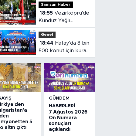
Samsun Haber
edilebilecek
18:55
Vezirköprü'de
Kunduz Yağlı
Güreşleri Festivali
Genel
başladı
18:44
Hatay'da 8 bin
500 konut için kura
çekildi
SAYIŞ
GÜNDEM
ürkiye'den
HABERLERI
lgaristan'a
7 Ağustos 2026
iden
On Numara
amyonetten 5
sonuçları
lo altın çıktı
açıklandı