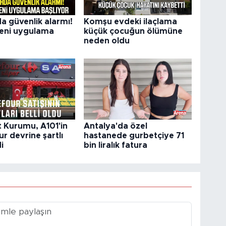
a güvenlik alarmı!
Komşu evdeki ilaçlama
 yeni uygulama
küçük çocuğun ölümüne
neden oldu
 Kurumu, A101'in
Antalya'da özel
r devrine şartlı
hastanede gurbetçiye 71
i
bin liralık fatura