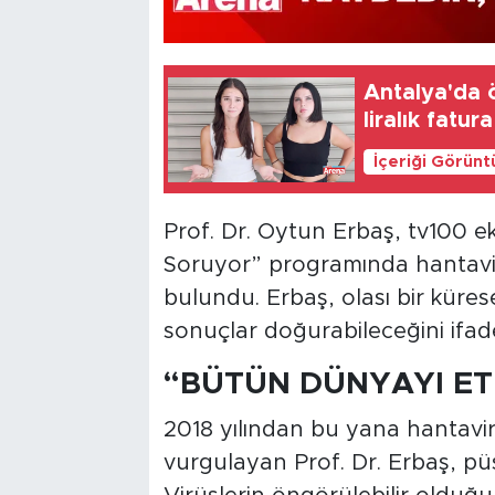
Antalya'da 
liralık fatura
İçeriği Görünt
Prof. Dr. Oytun Erbaş, tv100 ek
Soruyor” programında hantavirüs
bulundu. Erbaş, olası bir küres
sonuçlar doğurabileceğini ifade
“BÜTÜN DÜNYAYI ETK
2018 yılından bu yana hantavirü
vurgulayan Prof. Dr. Erbaş, püskü