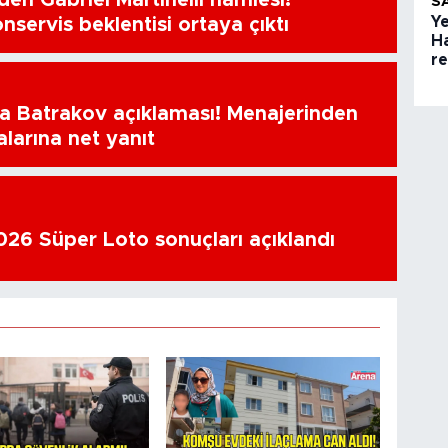
en Gabriel Martinelli hamlesi!
S
Ye
nservis beklentisi ortaya çıktı
H
r
a Batrakov açıklaması! Menajerinden
alarına net yanıt
26 Süper Loto sonuçları açıklandı