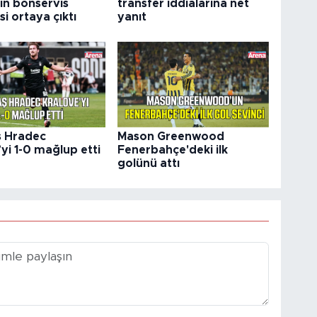
in bonservis
transfer iddialarına net
si ortaya çıktı
yanıt
ş Hradec
Mason Greenwood
yi 1-0 mağlup etti
Fenerbahçe'deki ilk
golünü attı