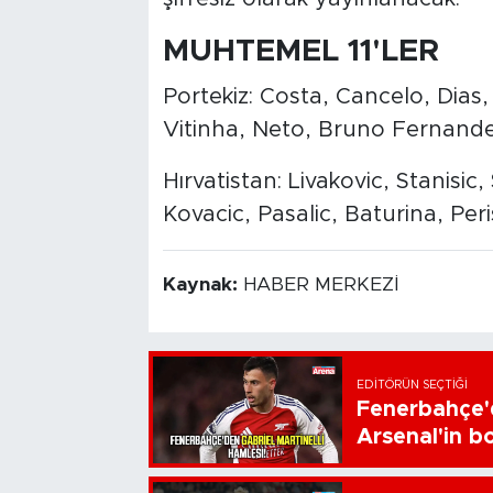
MUHTEMEL 11'LER
Portekiz: Costa, Cancelo, Dia
Vitinha, Neto, Bruno Fernandes
Hırvatistan: Livakovic, Stanisic
Kovacic, Pasalic, Baturina, Peri
Kaynak:
HABER MERKEZİ
EDITÖRÜN SEÇTIĞI
Fenerbahçe'd
Arsenal'in bo