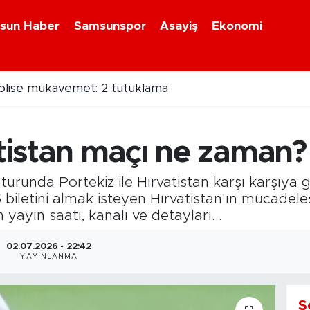
sun Haber
Samsunspor
Asayiş
Ekonomi
olise mukavemet: 2 tutuklama
atistan maçı ne zaman?
runda Portekiz ile Hırvatistan karşı karşıya g
6 biletini almak isteyen Hırvatistan'ın mücadele
yayın saati, kanalı ve detayları...
02.07.2026 - 22:42
YAYINLANMA
S