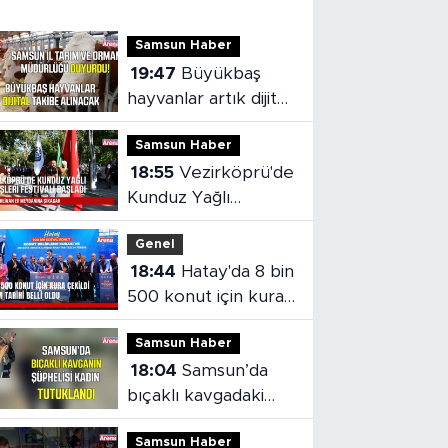
Samsun Haber
19:47
Büyükbaş
hayvanlar artık dijital
olarak takip
Samsun Haber
edilebilecek
18:55
Vezirköprü'de
Kunduz Yağlı
Güreşleri Festivali
Genel
başladı
18:44
Hatay'da 8 bin
500 konut için kura
çekildi
Samsun Haber
18:04
Samsun’da
bıçaklı kavgadaki
kadın şüpheli
Samsun Haber
tutuklandı