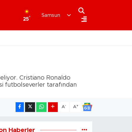
Samsun
°
25
eliyor. Cristiano Ronaldo
si futbolseverler tarafından
-
+
A
A
on Haberler