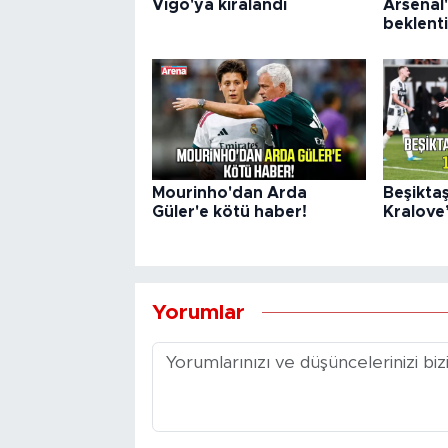
Vigo'ya kiralandı
Arsenal'
beklenti
Mourinho'dan Arda
Beşikta
Güler'e kötü haber!
Kralove’
Yorumlar