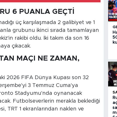
URU 6 PUANLA GEÇTİ
adığı üç karşılaşmada 2 galibiyet ve 1
G
uanla grubunu ikinci sırada tamamlayan
H
50
iz'in rakibi oldu. İki takım da son 16
ku
aya çıkacak.
STAN MAÇI NE ZAMAN,
ndaki 2026 FIFA Dünya Kupası son 32
Perşembe'yi 3 Temmuz Cuma'ya
S
oronto Stadyumu'nda oynanacak
R
cak. Futbolseverlerin merakla beklediği
aç
sa
esi, TRT 1 ekranlarından naklen ve
m