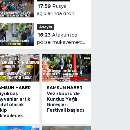
17:59
Rusya
açıklarında dron
saldırısı: Yaralı
Asayiş
mürettebat
16:23
Atakum'da
Samsun'a getirildi
polise mukavemet:
2 tutuklama
AMSUN HABER
SAMSUN HABER
üyükbaş
Vezirköprü'de
yvanlar artık
Kunduz Yağlı
jital olarak
Güreşleri
kip
Festivali başladı
ilebilecek