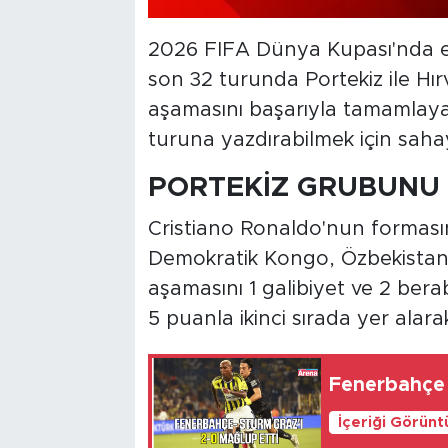
2026 FIFA Dünya Kupası'nda e
son 32 turunda Portekiz ile Hır
aşamasını başarıyla tamamlayan 
turuna yazdırabilmek için saha
PORTEKİZ GRUBUNU 
Cristiano Ronaldo'nun formasın
Demokratik Kongo, Özbekistan 
aşamasını 1 galibiyet ve 2 bera
5 puanla ikinci sırada yer alar
Fenerbahçe 
İçeriği Görünt