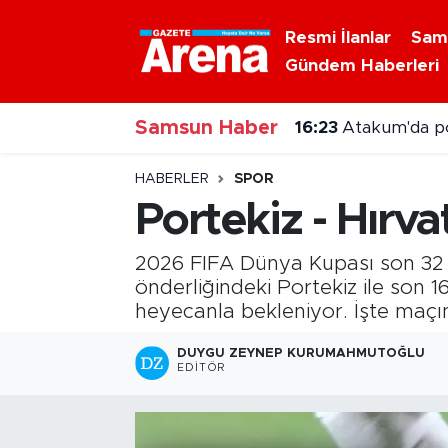
Resmi İlanlar
Sam
Gündem Haberleri
Nöbetçi Eczaneler
Samsun Haber
Hava Durumu
16:23
Atakum'da p
Samsun Namaz Vakitleri
HABERLER
SPOR
Portekiz - Hırv
Trafik Durumu
2026 FIFA Dünya Kupası son 32 tu
Süper Lig Puan Durumu ve Fikstür
önderliğindeki Portekiz ile son 1
heyecanla bekleniyor. İşte maçın 
Tüm Manşetler
DUYGU ZEYNEP KURUMAHMUTOĞLU
EDITÖR
Son Dakika Haberleri
Haber Arşivi