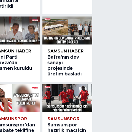
amsun'a
tirildi
AMSUN HABER
SAMSUN HABER
ni Parti
Bafra'nın dev
avza'da
sanayi
esmen kuruldu
projesinde
üretim başladı
AMSUNSPOR
SAMSUNSPOR
amsunspor'dan
Samsunspor
abate teklifine
hazırlık maçı için