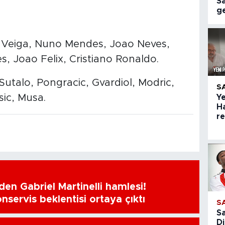
S
ge
s, Veiga, Nuno Mendes, Joao Neves,
, Joao Felix, Cristiano Ronaldo.
, Sutalo, Pongracic, Gvardiol, Modric,
S
sic, Musa.
Ye
H
r
en Gabriel Martinelli hamlesi!
nservis beklentisi ortaya çıktı
S
S
Di