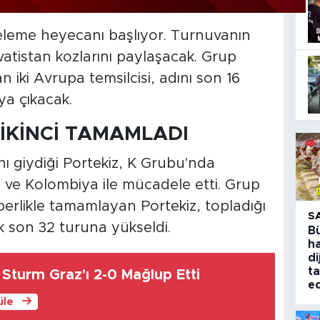
leme heyecanı başlıyor. Turnuvanın
vatistan kozlarını paylaşacak. Grup
iki Avrupa temsilcisi, adını son 16
ya çıkacak.
İKİNCİ TAMAMLADI
ı giydiği Portekiz, K Grubu'nda
ve Kolombiya ile mücadele etti. Grup
berlikle tamamlayan Portekiz, topladığı
S
ak son 32 turuna yükseldi.
B
ha
di
ta
Sturm Graz'ı 2-0 Mağlup Etti
ed
üle