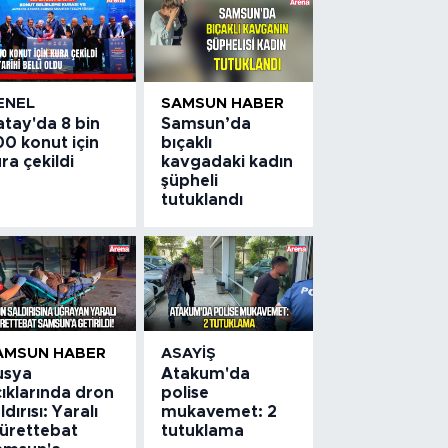
ENEL
SAMSUN HABER
atay'da 8 bin
Samsun’da
0 konut için
bıçaklı
ra çekildi
kavgadaki kadın
şüpheli
tutuklandı
AMSUN HABER
ASAYIŞ
usya
Atakum'da
ıklarında dron
polise
ldırısı: Yaralı
mukavemet: 2
ürettebat
tutuklama