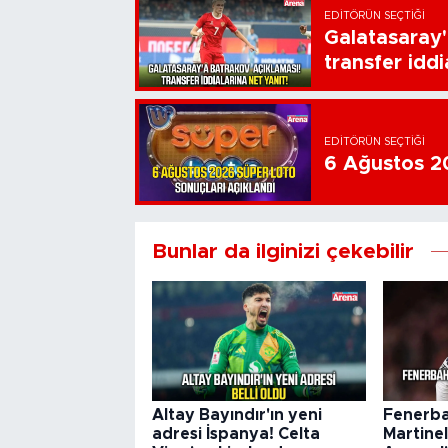
EDITÖRÜN SEÇTIĞI
Galatasaray'
transfer iddi
EDITÖRÜN SEÇTIĞI
6 Ağustos 20
Bunlar da ilginizi çekebilir
Altay Bayındır'ın yeni
Fenerba
adresi İspanya! Celta
Martinel