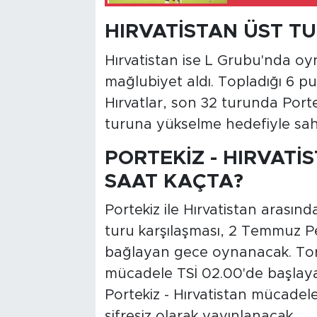
HIRVATİSTAN ÜST T
Hırvatistan ise L Grubu'nda oyn
mağlubiyet aldı. Topladığı 6 p
Hırvatlar, son 32 turunda Portek
turuna yükselme hedefiyle sah
PORTEKİZ - HIRVATİ
SAAT KAÇTA?
Portekiz ile Hırvatistan arası
turu karşılaşması, 2 Temmuz 
bağlayan gece oynanacak. T
mücadele TSİ 02.00'de başlaya
Portekiz - Hırvatistan mücadel
şifresiz olarak yayınlanacak.