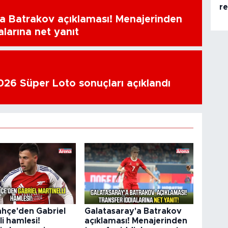
re
a Batrakov açıklaması! Menajerinden
alarına net yanıt
26 Süper Loto sonuçları açıklandı
hçe'den Gabriel
Galatasaray'a Batrakov
li hamlesi!
açıklaması! Menajerinden