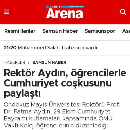
Nöbetçi Eczaneler
Resmi İlanlar
Samsun Haber
Samsunspor
As
Hava Durumu
21:20
Muhammed Salah Trabzon'a vardı
Samsun Namaz Vakitleri
HABERLER
SAMSUN HABER
Trafik Durumu
Rektör Aydın, öğrencilerle
Cumhuriyet coşkusunu
Süper Lig Puan Durumu ve Fikstür
paylaştı
Tüm Manşetler
Ondokuz Mayıs Üniversitesi Rektörü Prof.
Son Dakika Haberleri
Dr. Fatma Aydın, 29 Ekim Cumhuriyet
Bayramı kutlamaları kapsamında OMÜ
Vakfı Koleji öğrencilerinin düzenlediği
Haber Arşivi