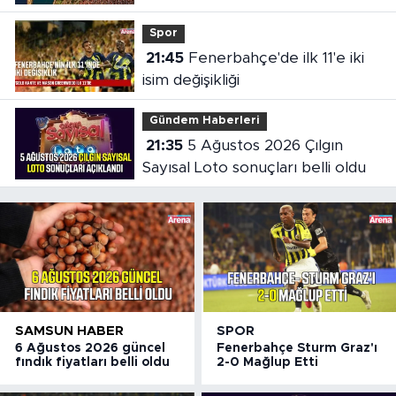
ediyor
Spor
21:45
Fenerbahçe'de ilk 11'e iki
isim değişikliği
Gündem Haberleri
21:35
5 Ağustos 2026 Çılgın
Sayısal Loto sonuçları belli oldu
SAMSUN HABER
SPOR
6 Ağustos 2026 güncel
Fenerbahçe Sturm Graz'ı
fındık fiyatları belli oldu
2-0 Mağlup Etti