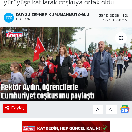
yürüyüşe katılarak coşkuya ortak oldu.
DUYGU ZEYNEP KURUMAHMUTOĞLU
28.10.2025 - 12:16
EDITÖR
YAYINLANMA
Paylaş
-
+
A
A