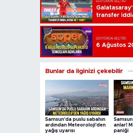
EDITÖRÜN SEÇTIĞI
Galatasaray'
transfer iddi
EDITÖRÜN SEÇTIĞI
6 Ağustos 20
Bunlar da ilginizi çekebilir
Samsun'da puslu sabahın
Samsun'
ardından Meteoroloji'den
anlar! M
yağış uyarısı
paniği