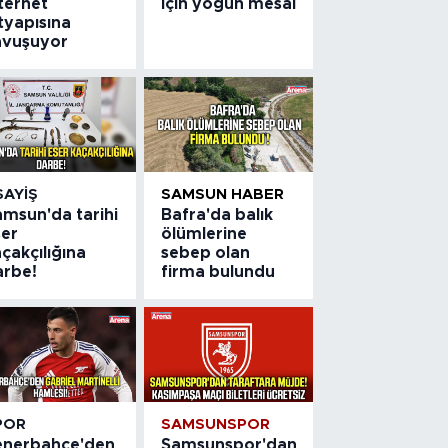
ternet
için yoğun mesai
tyapısına
avuşuyor
SAYIŞ
SAMSUN HABER
amsun'da tarihi
Bafra'da balık
ser
ölümlerine
çakçılığına
sebep olan
arbe!
firma bulundu
POR
SAMSUNSPOR
enerbahçe'den
Samsunspor'dan