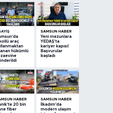
SAYIŞ
SAMSUN HABER
amsun'da
Yeni mezunlara
kollü araç
YEDAŞ'ta
ullanmaktan
kariyer kapısı!
ranan hükümlü
Başvurular
ezaevine
başladı
önderildi
AMSUN HABER
SAMSUN HABER
nik'te 20 bin
İlkadım'da
ane fiber
modern ulaşım