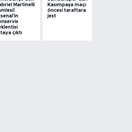
briel Martinelli
Kasımpaşa maçı
amlesi!
öncesi taraftara
senal'in
jest
onservis
klentisi
taya çıktı