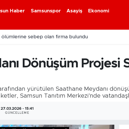
sun Haber
Samsunspor
Asayiş
Ekonomi
k ölümlerine sebep olan firma bulundu
anı Dönüşüm Projesi 
tarafından yürütülen Saathane Meydanı dönüş
ketler, Samsun Tanıtım Merkezi’nde vatandaşl
27.03.2026 - 15:41
GÜNCELLEME