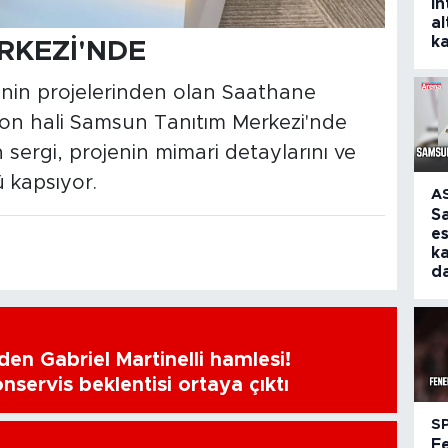
in
al
k
RKEZİ'NDE
nin projelerinden olan Saathane
on hali Samsun Tanıtım Merkezi'nde
 sergi, projenin mimari detaylarını ve
kapsıyor.
A
S
e
ka
d
en Gabriel Martinelli hamlesi!
nservis beklentisi ortaya çıktı
S
F