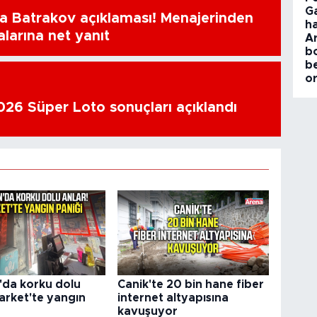
Ga
a Batrakov açıklaması! Menajerinden
h
alarına net yanıt
Ar
b
be
or
26 Süper Loto sonuçları açıklandı
da korku dolu
Canik'te 20 bin hane fiber
arket'te yangın
internet altyapısına
kavuşuyor