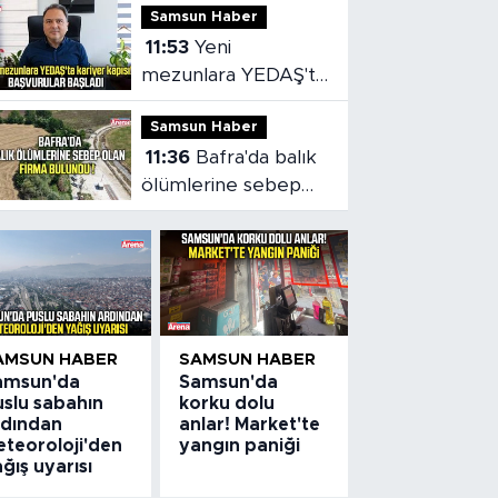
Samsun Haber
kavuşuyor
11:53
Yeni
mezunlara YEDAŞ'ta
kariyer kapısı!
Samsun Haber
Başvurular başladı
11:36
Bafra'da balık
ölümlerine sebep
olan firma bulundu
AMSUN HABER
SAMSUN HABER
amsun'da
Samsun'da
uslu sabahın
korku dolu
rdından
anlar! Market'te
eteoroloji'den
yangın paniği
ğış uyarısı