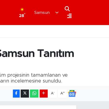
Samsun
°
28
Samsun Tanıtım
üm projesinin tamamlanan ve
arın incelemesine sunuldu.
-
+
A
A