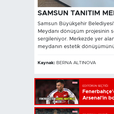
SAMSUN TANITIM ME
Samsun Büyükşehir Belediyesi'
Meydanı dönüşüm projesinin s
sergileniyor. Merkezde yer alan
meydanın estetik dönüşümünü 
Kaynak:
BERNA ALTINOVA
EDITÖRÜN SEÇTIĞI
Fenerbahçe'd
Arsenal'in bo