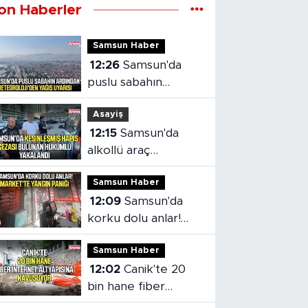
on Haberler
Samsun Haber
12:26
Samsun'da
puslu sabahın
ardından
Asayiş
Meteoroloji'den
12:15
Samsun'da
yağış uyarısı
alkollü araç
kullanmaktan aranan
Samsun Haber
hükümlü cezaevine
12:09
Samsun'da
gönderildi
korku dolu anlar!
Market'te yangın
Samsun Haber
paniği
12:02
Canik'te 20
bin hane fiber
internet altyapısına