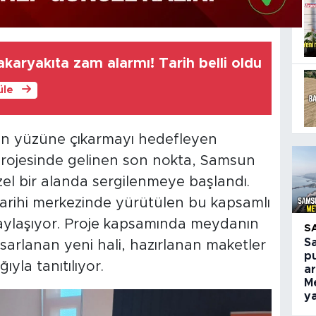
karyakıta zam alarmı! Tarih belli oldu
üle
n yüzüne çıkarmayı hedefleyen
ojesinde gelinen son nokta, Samsun
el bir alanda sergilenmeye başlandı.
tarihi merkezinde yürütülen bu kapsamlı
paylaşıyor. Proje kapsamında meydanın
S
S
asarlanan yeni hali, hazırlanan maketler
p
ıyla tanıtılıyor.
a
M
ya