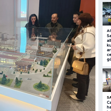
A
S
al
k
a
c
g
S
Ca
h