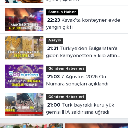
Samsun Haber
22:23
Kavak'ta konteyner evde
yangın çıktı
Asayiş
21:21
Türkiye'den Bulgaristan'a
giden kamyonetten 5 kilo altın
çıktı
Gündem Haberleri
21:03
7 Ağustos 2026 On
Numara sonuçları açıklandı
Gündem Haberleri
21:00
Türk bayraklı kuru yük
gemisi İHA saldırısına uğradı