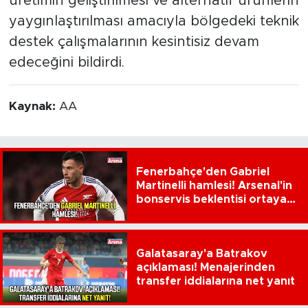
üretimin geliştirilmesi ve alternatif ürünlerin
yaygınlaştırılması amacıyla bölgedeki teknik
destek çalışmalarının kesintisiz devam
edeceğini bildirdi.
Kaynak:
AA
Fenerbahçe'den Gabriel
Martinelli hamlesi! Arsenal'in
bonservis beklentisi ortaya
çıktı
Galatasaray'a Batrakov
açıklaması! Menajerinden
transfer iddialarına net yanıt