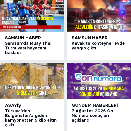
SAMSUN HABER
SAMSUN HABER
Samsun'da Muay Thai
Kavak'ta konteyner evde
Turnuvası heyecanı
yangın çıktı
başladı
ASAYIŞ
GÜNDEM HABERLERI
Türkiye'den
7 Ağustos 2026 On
Bulgaristan'a giden
Numara sonuçları
kamyonetten 5 kilo altın
açıklandı
çıktı