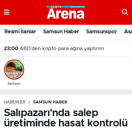
Nöbetçi Eczaneler
Resmi İlanlar
Samsun Haber
Samsunspor
As
Hava Durumu
23:00
ABD'den kripto para ağına yaptırım
Samsun Namaz Vakitleri
Trafik Durumu
Süper Lig Puan Durumu ve Fikstür
Samsun
Tüm Manşetler
HABERLER
SAMSUN HABER
Salıpazarı'nda salep
Son Dakika Haberleri
üretiminde hasat kontrolü
Haber Arşivi