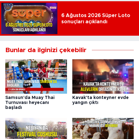
6 Ağustos 2026 Süper Loto
sonuçları açıklandı
Bunlar da ilginizi çekebilir
Samsun'da Muay Thai
Kavak'ta konteyner evde
Turnuvası heyecanı
yangın çıktı
başladı