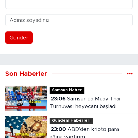
Gönder
Son Haberler
Samsun Haber
23:06
Samsun'da Muay Thai
Turnuvası heyecanı başladı
Gündem Haberleri
23:00
ABD'den kripto para
ağına yaptırım