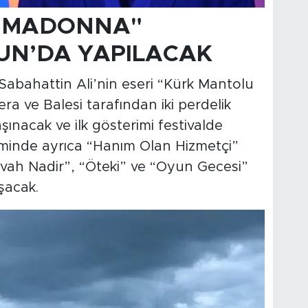
 MADONNA"
UN’DA YAPILACAK
abahattin Ali’nin eseri “Kürk Mantolu
 ve Balesi tarafından iki perdelik
ınacak ve ilk gösterimi festivalde
kviminde ayrıca “Hanım Olan Hizmetçi”
Eyvah Nadir”, “Öteki” ve “Oyun Gecesi”
şacak.