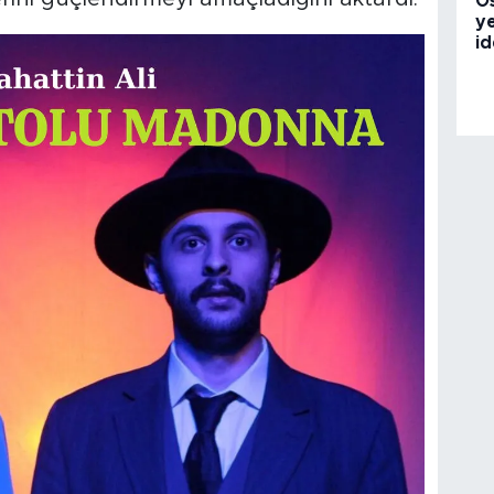
O
ye
id