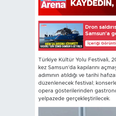
Dron saldırı
Samsun'a get
İçeriği Görünt
Türkiye Kültür Yolu Festivali, 
kez Samsun'da kapılarını açmaya
adımının atıldığı ve tarihi hafı
düzenlenecek festival; konserl
opera gösterilerinden gastrono
yelpazede gerçekleştirilecek.