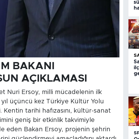
sü
h
S
S
ZM BAKANI
i
ge
SUN AÇIKLAMASI
 Nuri Ersoy, milli mücadelenin ilk
 yıl üçüncü kez Türkiye Kültür Yolu
i. Kentin tarihi hafızasını, kültür-sanat
mini geniş bir etkinlik takvimiyle
de eden Bakan Ersoy, projenin şehrin
S
rini güçlendirmeyi amaçladığını aktardı.