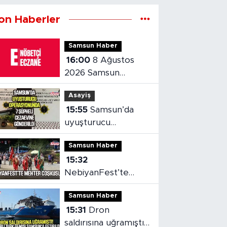
on Haberler
Samsun Haber
16:00
8 Ağustos
2026 Samsun
nöbetçi eczaneler
Asayiş
15:55
Samsun’da
uyuşturucu
operasyonunda 7
Samsun Haber
şüpheli cezaevine
15:32
gönderildi
NebiyanFest’te
mehter coşkusu,
Samsun Haber
spor heyecanı
15:31
Dron
saldırısına uğramıştı!