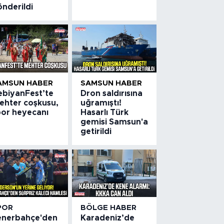
önderildi
AMSUN HABER
SAMSUN HABER
ebiyanFest’te
Dron saldırısına
ehter coşkusu,
uğramıştı!
por heyecanı
Hasarlı Türk
gemisi Samsun'a
getirildi
POR
BÖLGE HABER
enerbahçe'den
Karadeniz’de