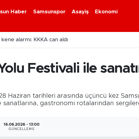
sun Haber
Samsunspor
Asayiş
Ekonomi
 kene alarmı: KKKA can aldı
 ilçede sinema geceleri!
olu Festivali ile sanat
-28 Haziran tarihleri arasında üçüncü kez Samsu
anatlarına, gastronomi rotalarından sergilere
16.06.2026 - 13:00
GÜNCELLEME