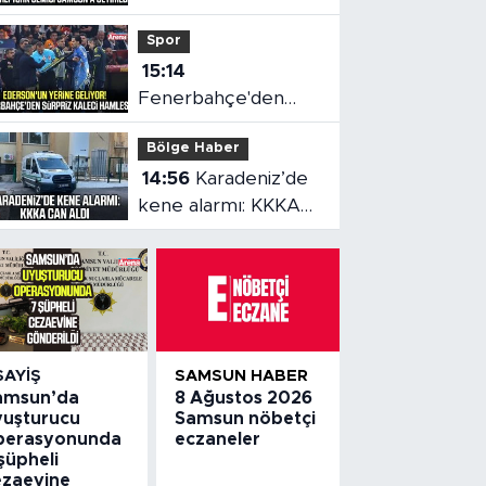
Hasarlı Türk gemisi
Spor
Samsun'a getirildi
15:14
Fenerbahçe'den
sürpriz kaleci
Bölge Haber
hamlesi
14:56
Karadeniz’de
kene alarmı: KKKA
can aldı
SAYIŞ
SAMSUN HABER
amsun’da
8 Ağustos 2026
yuşturucu
Samsun nöbetçi
perasyonunda
eczaneler
şüpheli
ezaevine