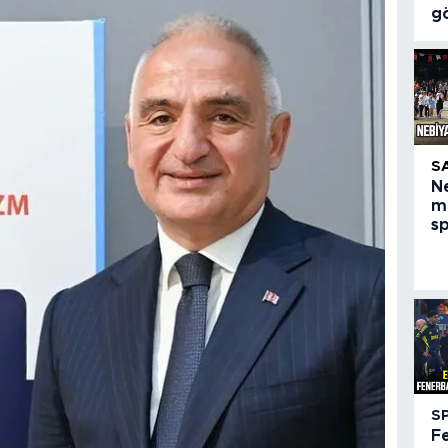
g
S
N
m
s
S
F