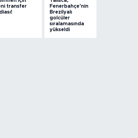
simhen için
Talisca,
ni transfer
Fenerbahçe’nin
diası!
Brezilyalı
golcüler
sıralamasında
yükseldi