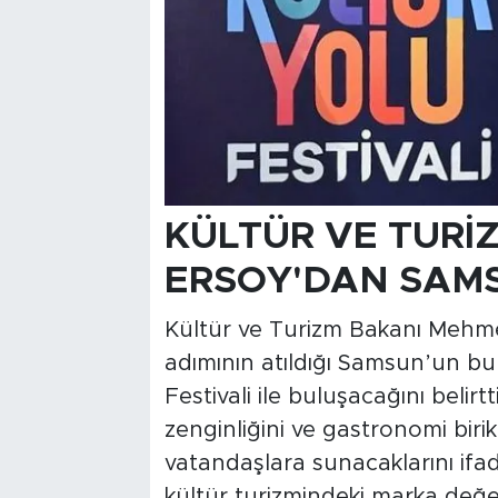
KÜLTÜR VE TURİ
ERSOY'DAN SAM
Kültür ve Turizm Bakanı Mehmet
adımının atıldığı Samsun’un bu
Festivali ile buluşacağını belirtt
zenginliğini ve gastronomi biriki
vatandaşlara sunacaklarını ifa
kültür turizmindeki marka değe