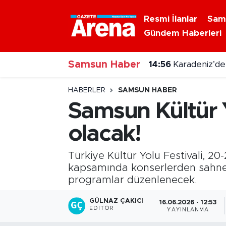
Resmi İlanlar
Sam
Gündem Haberleri
Nöbetçi Eczaneler
14:56
Karadeniz’de
Samsun Haber
Hava Durumu
14:47
Samsun'da 17
Samsun Namaz Vakitleri
HABERLER
SAMSUN HABER
Samsun Kültür Y
Trafik Durumu
olacak!
Süper Lig Puan Durumu ve Fikstür
Türkiye Kültür Yolu Festivali, 20
Tüm Manşetler
kapsamında konserlerden sahne s
programlar düzenlenecek.
Son Dakika Haberleri
GÜLNAZ ÇAKICI
16.06.2026 - 12:53
EDITÖR
YAYINLANMA
Haber Arşivi