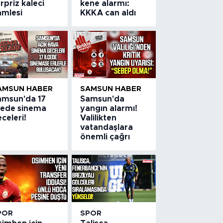
rpriz kaleci
kene alarmı:
amlesi
KKKA can aldı
AMSUN HABER
SAMSUN HABER
amsun'da 17
Samsun'da
lçede sinema
yangın alarmı!
celeri!
Valilikten
vatandaşlara
önemli çağrı
POR
SPOR