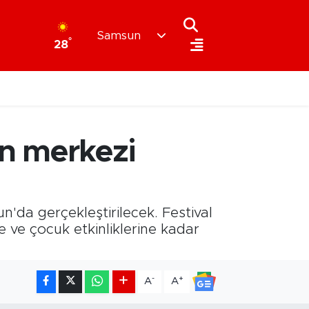
Samsun
°
28
ın merkezi
n'da gerçekleştirilecek. Festival
 ve çocuk etkinliklerine kadar
-
+
A
A