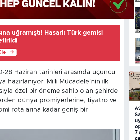
sına uğramıştı! Hasarlı Türk gemisi
irildi
üle
20-28 Haziran tarihleri arasında üçüncü
 hazırlanıyor. Milli Mücadele’nin ilk
zasıyla özel bir öneme sahip olan şehirde
erden dünya prömiyerlerine, tiyatro ve
A
mi rotalarına kadar geniş bir
S
u
o
7 
c