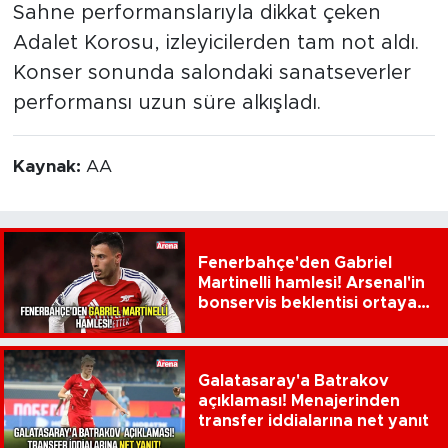
Sahne performanslarıyla dikkat çeken
Adalet Korosu, izleyicilerden tam not aldı.
Konser sonunda salondaki sanatseverler
performansı uzun süre alkışladı.
Kaynak:
AA
Fenerbahçe'den Gabriel
Martinelli hamlesi! Arsenal'in
bonservis beklentisi ortaya
çıktı
Galatasaray'a Batrakov
açıklaması! Menajerinden
transfer iddialarına net yanıt