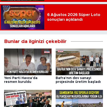
6 Ağustos 2026 Süper Loto
sonuçları açıklandı
Bunlar da ilginizi çekebilir
Yeni Parti Havza'da
Bafra'nın dev sanayi
resmen kuruldu
projesinde üretim başladı