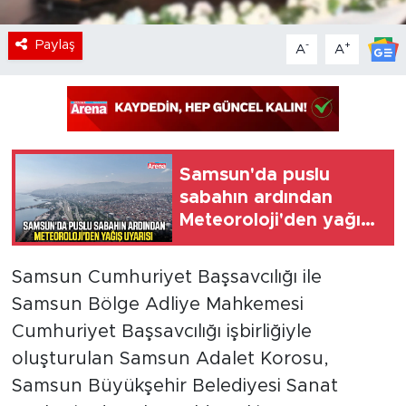
Paylaş
-
+
A
A
Samsun'da puslu
sabahın ardından
Meteoroloji'den yağış
uyarısı
Samsun Cumhuriyet Başsavcılığı ile
Samsun Bölge Adliye Mahkemesi
Cumhuriyet Başsavcılığı işbirliğiyle
oluşturulan Samsun Adalet Korosu,
Samsun Büyükşehir Belediyesi Sanat