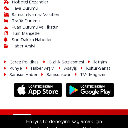
Nöbetçi Eczaneler
Hava Durumu
Samsun Namaz Vakitleri
Trafik Durumu
Puan Durumu ve Fikstür
Tüm Manşetler
Son Dakika Haberleri
Haber Arşivi
Çerez Politikası
Gizlilik Sözleşmesi
İletişim
Künye
Haber Arşivi
Asayiş
Kültür-Sanat
Samsun Haber
Samsunspor
TV- Magazin
RSS
Copyright © 2026. Her hakkı saklıdır.
En iyi site deneyimi sağlamak için