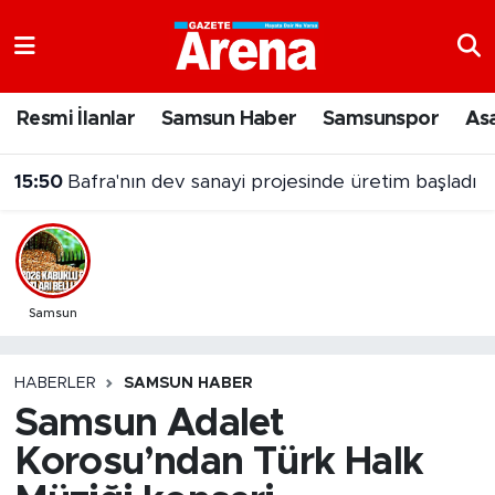
Nöbetçi Eczaneler
Resmi İlanlar
Samsun Haber
Samsunspor
As
Hava Durumu
15:50
Bafra'nın dev sanayi projesinde üretim başladı
Samsun Namaz Vakitleri
Trafik Durumu
Süper Lig Puan Durumu ve Fikstür
Samsun
Tüm Manşetler
HABERLER
SAMSUN HABER
Samsun Adalet
Son Dakika Haberleri
Korosu’ndan Türk Halk
Haber Arşivi