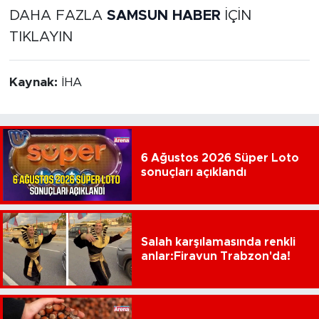
DAHA FAZLA
SAMSUN HABER
İÇİN
TIKLAYIN
Kaynak:
İHA
6 Ağustos 2026 Süper Loto
sonuçları açıklandı
Salah karşılamasında renkli
anlar:Firavun Trabzon'da!