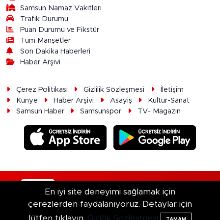
Samsun Namaz Vakitleri
Trafik Durumu
Puan Durumu ve Fikstür
Tüm Manşetler
Son Dakika Haberleri
Haber Arşivi
Çerez Politikası
Gizlilik Sözleşmesi
İletişim
Künye
Haber Arşivi
Asayiş
Kültür-Sanat
Samsun Haber
Samsunspor
TV- Magazin
RSS
Copyright © 2026. Her hakkı saklıdır.
En iyi site deneyimi sağlamak için
çerezlerden faydalanıyoruz. Detaylar için
Haber Yazılımı:
TE Bilişim
lütfen tıklayın.
Gizlilik Sözleşmesi
TAMAM