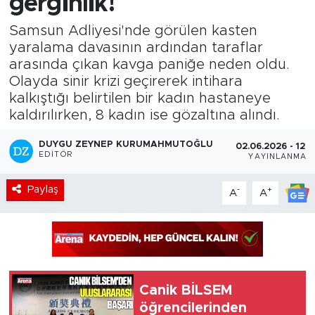
gerginlik!
Samsun Adliyesi'nde görülen kasten
yaralama davasının ardından taraflar
arasında çıkan kavga paniğe neden oldu.
Olayda sinir krizi geçirerek intihara
kalkıştığı belirtilen bir kadın hastaneye
kaldırılırken, 8 kadın ise gözaltına alındı.
DUYGU ZEYNEP KURUMAHMUTOĞLU
02.06.2026 - 12:5
EDITÖR
YAYINLANMA
Paylaş
-
+
A
A
Canik BİLSEM
öğrencilerinden