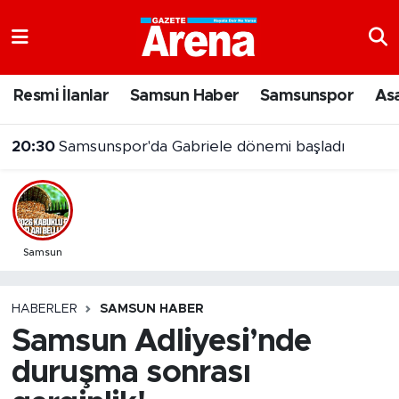
Nöbetçi Eczaneler
Resmi İlanlar
Samsun Haber
Samsunspor
As
Hava Durumu
20:30
Samsunspor'da Gabriele dönemi başladı
Samsun Namaz Vakitleri
Trafik Durumu
Süper Lig Puan Durumu ve Fikstür
Samsun
Tüm Manşetler
HABERLER
SAMSUN HABER
Samsun Adliyesi’nde
Son Dakika Haberleri
duruşma sonrası
Haber Arşivi